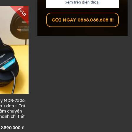
5.400.000 ₫.
là:
2.680.000 ₫.
SOLD
GỌI NGAY 0868.068.608 !!!
ny MDR-7506
àu đen – Tai
 âm chuyên
hanh chi tiết
Giá
Giá
2.390.000
₫
gốc
hiện