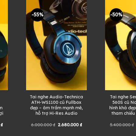
-55%
-50%
Tai nghe Audio-Technica
Tai nghe Se
–
ATH-WS1100 cũ Fullbox
560S cũ N
âm
đẹp – âm trầm mạnh mẽ,
hình khá đẹ
ợi
hỗ trợ Hi-Res Audio
tham chiếu
Giá
Giá
Giá
0
₫
6.000.000
₫
2.680.000
₫
5.400.000
₫
hiện
gốc
hiện
tại
là:
tại