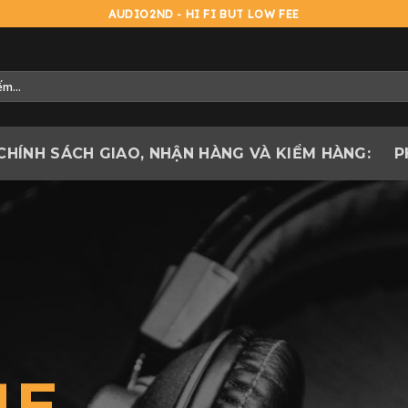
AUDIO2ND - HI FI BUT LOW FEE
CHÍNH SÁCH GIAO, NHẬN HÀNG VÀ KIỂM HÀNG:
P
D