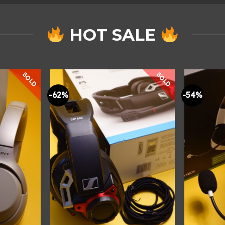
HOT SALE
SOLD
SOLD
-62%
-54%