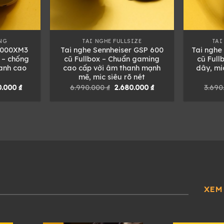
NG
TAI NGHE FULLSIZE
TAI
1000XM3
Tai nghe Sennheiser GSP 600
Tai nghe
 – chống
cũ Fullbox – Chuẩn gaming
cũ Full
anh cao
cao cấp với âm thanh mạnh
dây, mi
mẽ, mic siêu rõ nét
Giá
Giá
Giá
0.000
₫
6.990.000
₫
2.680.000
₫
3.69
hiện
gốc
hiện
tại
là:
tại
0.000 ₫.
là:
6.990.000 ₫.
là:
2.680.000 ₫.
2.680.000 ₫.
XEM