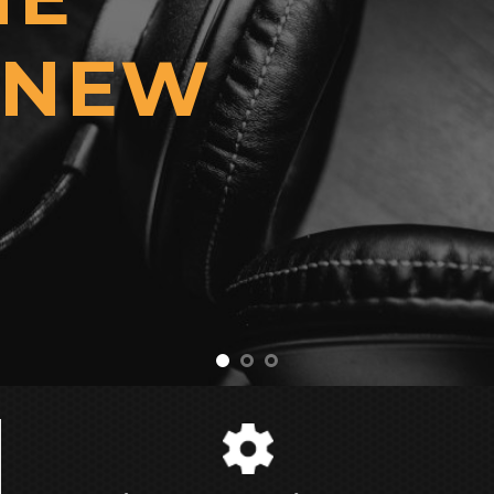
 lẫn chất lượng để mang đến những deal hấp dẫn nhất !