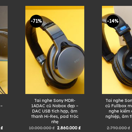
₫.
là:
6.000.000 ₫.
là:
1.860.000 ₫.
2.680.000 ₫.
-71%
-14%
Tai nghe Sony MDR-
Tai nghe So
 –
1ADAC cũ Nobox đẹp –
cũ Fullbox m
DAC USB tích hợp, âm
nghe kiểm
thanh Hi-Res, pad tróc
nghiệp, âm t
nhẹ
Giá
Giá
Giá
0
₫
10.000.000
₫
2.860.000
₫
2.790.000
₫
hiện
gốc
hiện