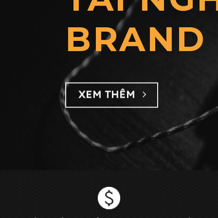
Order có sẵn & theo yêu cầu
Audio2nd tìm kiếm và lựa chọn các sản phẩm tối ưu chi phí
TÌM HIỂU THÊM