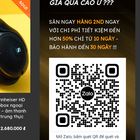
GIÁ QUÁ CAO Ư ???
SOLD
SĂN NGAY
HÀNG 2ND
NGAY
VỚI CHI PHÍ TIẾT KIỆM ĐẾN
HƠN
50%
CHỈ TỪ
10 NGÀY
-
BẢO HÀNH ĐẾN
30 NGÀY
!!!
nnheiser HD
obox ngoại
p – âm thanh
 trung thực
Giá
Giá
2.680.000
₫
gốc
hiện
là:
tại