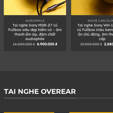
AUDIOPHILE
NOISE CANCELI
Tai nghe Sony MDR-Z7 cũ
Tai nghe Sony WH-
Fullbox siêu đẹp hiếm có – âm
cũ Fullbox màu kem
thanh ấm áp, đậm chất
ồn chủ động, âm th
audiophile
cấp
Giá
Giá
Giá
16.000.000
₫
6.900.000
₫
10.500.000
₫
2.68
gốc
hiện
gốc
là:
tại
là:
16.000.000 ₫.
là:
10.50
6.900.000 ₫.
TAI NGHE OVEREAR