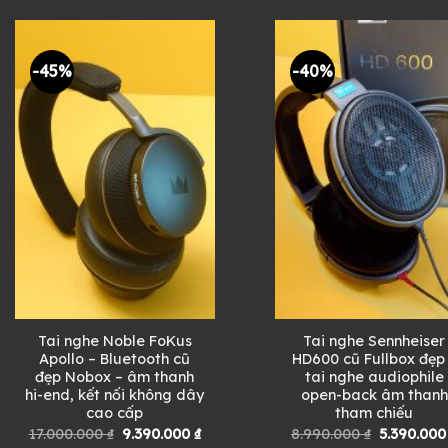
10.500.000 ₫.
là:
9.000.000 
2.390.000 ₫.
-45%
-40%
Tai nghe Noble FoKus
Tai nghe Sennheiser
Apollo – Bluetooth cũ
HD600 cũ Fullbox đẹp
đẹp Nobox – âm thanh
tai nghe audiophile
hi-end, kết nối không dây
open-back âm thanh
cao cấp
tham chiếu
Giá
Giá
Giá
17.000.000
₫
9.390.000
₫
8.990.000
₫
5.390.00
gốc
hiện
gốc