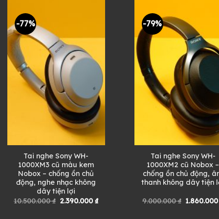
-77%
-79%
Tai nghe Sony WH-
Tai nghe Sony WH-
1000XM3 cũ màu kem
1000XM2 cũ Nobox 
Nobox – chống ồn chủ
chống ồn chủ động, 
động, nghe nhạc không
thanh không dây tiện l
dây tiện lợi
Giá
Giá
Giá
10.500.000
₫
2.390.000
₫
9.000.000
₫
1.860.00
gốc
hiện
gốc
là:
tại
là: