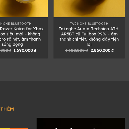
 NGHE BLUETOOTH
TAI NGHE BLUETOOTH
 Razer Kaira for Xbox
Tai nghe Audio-Technica ATH-
box siêu mới – không
AR5BT cũ Fullbox 99% – âm
cro rõ nét, âm thanh
thanh chi tiết, không dây tiện
sống động
lợi
Giá
Giá
Giá
Giá
0.000
₫
1.690.000
₫
4.680.000
₫
2.860.000
₫
gốc
hiện
gốc
hiện
là:
tại
là:
tại
3.690.000 ₫.
là:
4.680.000 ₫.
là:
1.690.000 ₫.
2.860.0
 THÊM