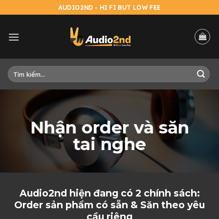
Skip
AUDIO2ND - HI FI BUT LOW FEE
to
content
Tìm
kiếm:
Nhận order và săn
tai nghe
Audio2nd hiện đang có 2 chính sách:
Order sản phẩm có sẵn & Săn theo yêu
cầu riêng