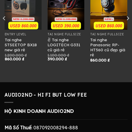
ENTRY LEVEL
TAI NGHE FULLSIZE
TAI NGHE FULLSIZE
Tai nghe
✌ Tai nghe
Tai nghe
STSEETOP BX18
LOGITECH G331
Panasonic RP-
new giá rẻ
cũ giá rẻ
HT560 cũ đẹp giá
rẻ
1.200.000
₫
1.100.000
₫
Giá
Giá
Giá
Giá
860.000
₫
390.000
₫
860.000
₫
gốc
hiện
gốc
hiện
là:
tại
là:
tại
1.200.000 ₫.
là:
1.100.000 ₫.
là:
860.000 ₫.
390.000 ₫.
.
AUDIO2ND - HI FI BUT LOW FEE
HỘ KINH DOANH AUDIO2ND
Mã Số Thuế
: 087092008294-888