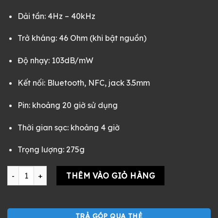
10.000.000 ₫.
là:
Dải tần: 4Hz – 40kHz
2.100.000 ₫.
Trở kháng: 46 Ohm (khi bật nguồn)
Độ nhạy: 103dB/mW
Kết nối: Bluetooth, NFC, jack 3.5mm
Pin: khoảng 20 giờ sử dụng
Thời gian sạc: khoảng 4 giờ
Trọng lượng: 275g
Tai nghe Sony MDR-1000X cũ Fullbox đẹp màu kem – chống ồ
THÊM VÀO GIỎ HÀNG
TRẢ GÓP QUA THẺ