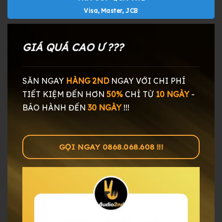
Visa, Master, JCB
GIÁ QUÁ CAO Ư ???
SĂN NGAY
HÀNG 2ND
NGAY
VỚI CHI PHÍ
TIẾT KIỆM ĐẾN HƠN
50%
CHỈ TỪ
10 NGÀY
-
BẢO HÀNH ĐẾN
30 NGÀY
!!!
GỌI NGAY 0868.068.608 !!!