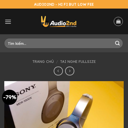
Skip
AUDIO2ND - HI FI BUT LOW FEE
to
content
Tìm
kiếm:
TRANG CHỦ
/
TAI NGHE FULLSIZE
-79%