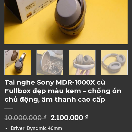
Tai nghe Sony MDR-1000X cũ
Fullbox đẹp màu kem – chống ồn
chủ động, âm thanh cao cấp
Giá
Giá
10.000.000
₫
2.100.000
₫
gốc
hiện
Driver: Dynamic 40mm
là:
tại