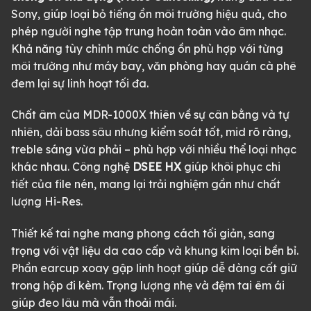
Sony, giúp loại bỏ tiếng ồn môi trường hiệu quả, cho
phép người nghe tập trung hoàn toàn vào âm nhạc.
Khả năng tùy chỉnh mức chống ồn phù hợp với từng
môi trường như máy bay, văn phòng hay quán cà phê
đem lại sự linh hoạt tối đa.
Chất âm của MDR-1000X thiên về sự cân bằng và tự
nhiên, dải bass sâu nhưng kiểm soát tốt, mid rõ ràng,
treble sáng vừa phải – phù hợp với nhiều thể loại nhạc
khác nhau. Công nghệ
DSEE HX
giúp khôi phục chi
tiết của file nén, mang lại trải nghiệm gần như chất
lượng Hi-Res.
Thiết kế tai nghe mang phong cách tối giản, sang
trọng với vật liệu da cao cấp và khung kim loại bền bỉ.
Phần earcup xoay gập linh hoạt giúp dễ dàng cất giữ
trong hộp đi kèm. Trọng lượng nhẹ và đệm tai êm ái
giúp đeo lâu mà vẫn thoải mái.