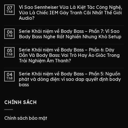
Vì Sao Sennheiser Vừa Là Kiệt Tác Công Nghệ,
07
Th8
Vừa Là Chiếc IEM Gây Tranh Cãi Nhất Thế Giới
Audio?
Serie Khái niệm về Body Bass – Phần 7: Vì Sao
06
Th8
Body Bass Nghe Rất Nghiền Nhưng Khó Setup
Serie Khái niệm về Body Bass – Phần 6: Dây
05
Th8
Dẫn Và Body Bass: Vai Trò Hay Ảo Giác Trong
Trải Nghiệm Âm Thanh?
Serie Khái niệm về Body Bass – Phần 5: Nguồn
04
Th8
phát và dòng điện: vì sao dap quyết định body
bass
CHÍNH SÁCH
Chính sách bảo mật