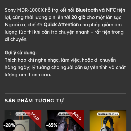
Sony MDR-1000X hỗ trợ kết nối
Bluetooth và NFC
tiện
lợi, cùng thời lượng pin lên tới
20 giờ
cho một lần sạc.
Ngoài ra, chế độ
Quick Attention
cho phép giảm âm
lượng tức thì khi cần trò chuyện nhanh – rất tiện trong
di chuyển.
Gợi ý sử dụng:
Thích hợp khi nghe nhạc, làm việc, hoặc di chuyển
hàng ngày; lý tưởng cho người cần sự yên tĩnh và chất
lượng âm thanh cao.
SẢN PHẨM TƯƠNG TỰ
SOLD
SOLD
-28%
-65%