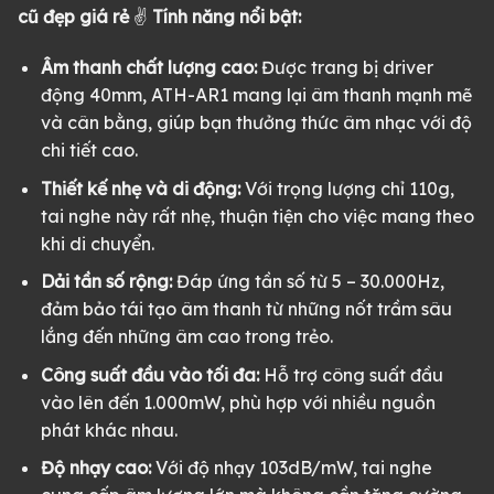
cũ đẹp giá rẻ
✌
Tính năng nổi bật:
Âm thanh chất lượng cao:
Được trang bị driver
động 40mm, ATH-AR1 mang lại âm thanh mạnh mẽ
và cân bằng, giúp bạn thưởng thức âm nhạc với độ
chi tiết cao.
Thiết kế nhẹ và di động:
Với trọng lượng chỉ 110g,
tai nghe này rất nhẹ, thuận tiện cho việc mang theo
khi di chuyển.
Dải tần số rộng:
Đáp ứng tần số từ 5 – 30.000Hz,
đảm bảo tái tạo âm thanh từ những nốt trầm sâu
lắng đến những âm cao trong trẻo.
Công suất đầu vào tối đa:
Hỗ trợ công suất đầu
vào lên đến 1.000mW, phù hợp với nhiều nguồn
phát khác nhau.
Độ nhạy cao:
Với độ nhạy 103dB/mW, tai nghe