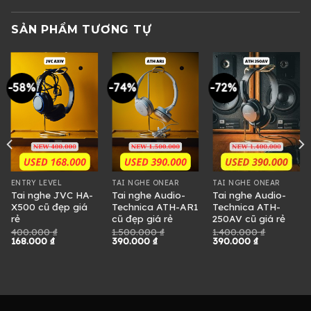
SẢN PHẨM TƯƠNG TỰ
-58%
-74%
-72%
ENTRY LEVEL
TAI NGHE ONEAR
TAI NGHE ONEAR
Tai nghe JVC HA-
Tai nghe Audio-
Tai nghe Audio-
X500 cũ đẹp giá
Technica ATH-AR1
Technica ATH-
rẻ
cũ đẹp giá rẻ
250AV cũ giá rẻ
400.000
₫
1.500.000
₫
1.400.000
₫
Giá
Giá
Giá
Giá
Giá
Giá
168.000
₫
390.000
₫
390.000
₫
gốc
hiện
gốc
hiện
gốc
hiện
là:
tại
là:
tại
là:
tại
400.000 ₫.
là:
1.500.000 ₫.
là:
1.400.000 ₫.
là:
.
168.000 ₫.
390.000 ₫.
390.000 ₫.