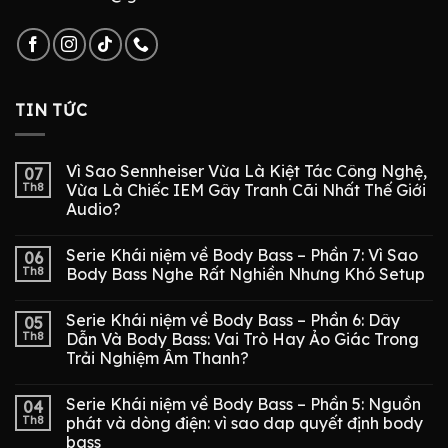
TIN TỨC
Vì Sao Sennheiser Vừa Là Kiệt Tác Công Nghệ,
07
Th8
Vừa Là Chiếc IEM Gây Tranh Cãi Nhất Thế Giới
Audio?
Serie Khái niệm về Body Bass – Phần 7: Vì Sao
06
Th8
Body Bass Nghe Rất Nghiền Nhưng Khó Setup
Serie Khái niệm về Body Bass – Phần 6: Dây
05
Th8
Dẫn Và Body Bass: Vai Trò Hay Ảo Giác Trong
Trải Nghiệm Âm Thanh?
Serie Khái niệm về Body Bass – Phần 5: Nguồn
04
Th8
phát và dòng điện: vì sao dap quyết định body
bass