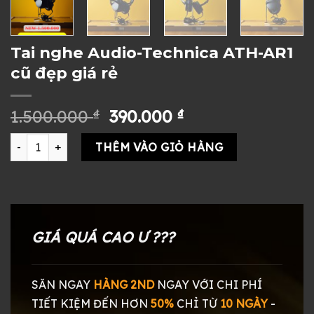
Tai nghe Audio-Technica ATH-AR1
cũ đẹp giá rẻ
Giá
Giá
1.500.000
₫
390.000
₫
gốc
hiện
Tai nghe Audio-Technica ATH-AR1 cũ đẹp giá rẻ số lượng
là:
tại
THÊM VÀO GIỎ HÀNG
1.500.000 ₫.
là:
390.000 ₫.
GIÁ QUÁ CAO Ư ???
SĂN NGAY
HÀNG 2ND
NGAY
VỚI CHI PHÍ
TIẾT KIỆM ĐẾN HƠN
50%
CHỈ TỪ
10 NGÀY
-