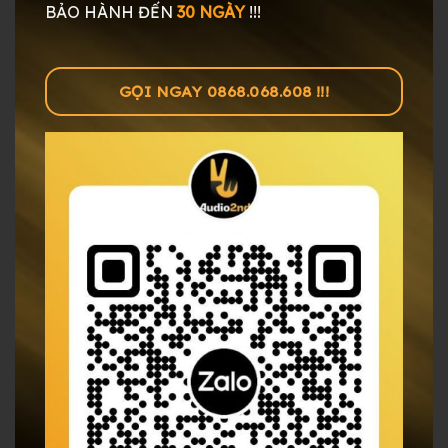
BẢO HÀNH ĐẾN
30 NGÀY
!!!
GỌI NGAY 0868.068.608 !!!