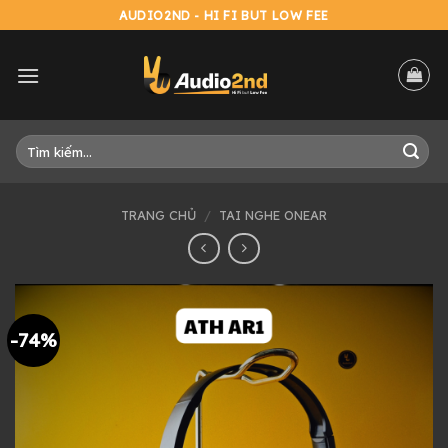
Skip
AUDIO2ND - HI FI BUT LOW FEE
to
content
Tìm
kiếm:
TRANG CHỦ
/
TAI NGHE ONEAR
-74%