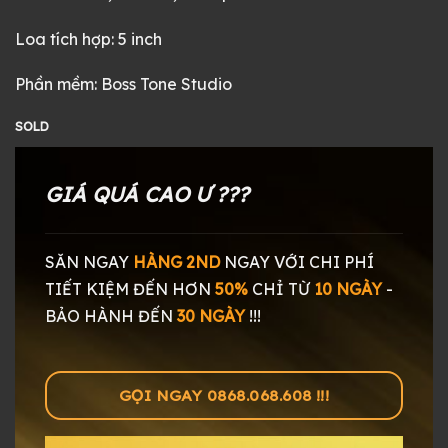
Loa tích hợp: 5 inch
Phần mềm: Boss Tone Studio
SOLD
GIÁ QUÁ CAO Ư ???
SĂN NGAY
HÀNG 2ND
NGAY
VỚI CHI PHÍ
TIẾT KIỆM ĐẾN HƠN
50%
CHỈ TỪ
10 NGÀY
-
BẢO HÀNH ĐẾN
30 NGÀY
!!!
GỌI NGAY 0868.068.608 !!!