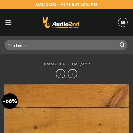
Skip
AUDIO2ND - HI FI BUT LOW FEE
to
content
Tìm
kiếm:
TRANG CHỦ
/
DAC/AMP
-66%