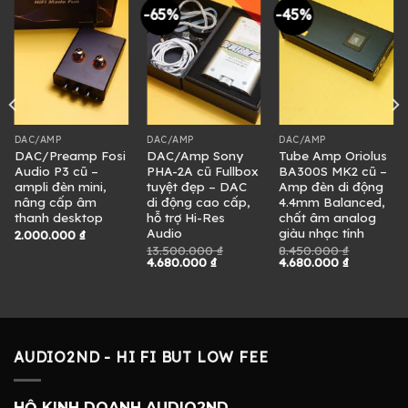
-65%
-45%
DAC/AMP
DAC/AMP
DAC/AMP
DAC/Preamp Fosi
DAC/Amp Sony
Tube Amp Oriolus
Audio P3 cũ –
PHA-2A cũ Fullbox
BA300S MK2 cũ –
ampli đèn mini,
tuyệt đẹp – DAC
Amp đèn di động
nâng cấp âm
di động cao cấp,
4.4mm Balanced,
thanh desktop
hỗ trợ Hi-Res
chất âm analog
Audio
giàu nhạc tính
2.000.000
₫
13.500.000
₫
8.450.000
₫
Giá
Giá
Giá
Giá
4.680.000
₫
4.680.000
₫
gốc
hiện
gốc
hiện
là:
tại
là:
tại
13.500.000 ₫.
là:
8.450.000 ₫.
là:
4.680.000 ₫.
4.680.000
0 ₫.
AUDIO2ND - HI FI BUT LOW FEE
HỘ KINH DOANH AUDIO2ND