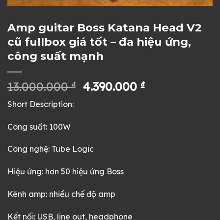
Amp guitar Boss Katana Head V2
cũ fullbox giá tốt – đa hiệu ứng,
công suất mạnh
Giá
Giá
13.000.000
₫
4.390.000
₫
gốc
hiện
Short Description:
là:
tại
13.000.000 ₫.
là:
Công suất: 100W
4.390.000 ₫.
Công nghệ: Tube Logic
Hiệu ứng: hơn 50 hiệu ứng Boss
Kênh amp: nhiều chế độ amp
Kết nối: USB, line out, headphone