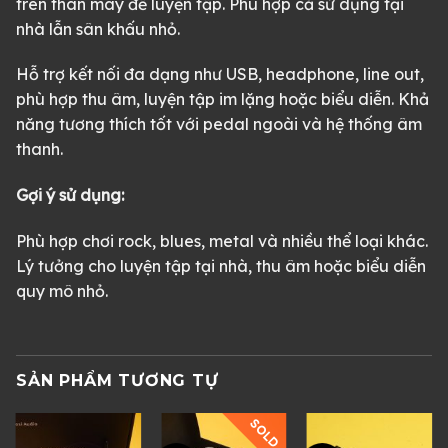
trên thân máy để luyện tập. Phù hợp cả sử dụng tại
nhà lẫn sân khấu nhỏ.
Hỗ trợ kết nối đa dạng như USB, headphone, line out,
phù hợp thu âm, luyện tập im lặng hoặc biểu diễn. Khả
năng tương thích tốt với pedal ngoài và hệ thống âm
thanh.
Gợi ý sử dụng:
Phù hợp chơi rock, blues, metal và nhiều thể loại khác.
Lý tưởng cho luyện tập tại nhà, thu âm hoặc biểu diễn
quy mô nhỏ.
SẢN PHẨM TƯƠNG TỰ
SOLD