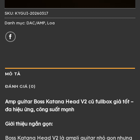
SKU:
KYGUI-20260317
Danh mục:
DAC/AMP
,
Loa
MÔ TẢ
ĐÁNH GIÁ (0)
Amp guitar Boss Katana Head V2 cũ fullbox giá tốt –
đa hiệu ứng, công suất mạnh
Giới thiệu ngắn gọn:
Boss Katana Head V2 là ampli guitar nhỏ gọn nhưng