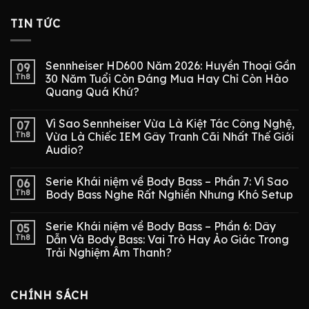
TIN TỨC
Sennheiser HD600 Năm 2026: Huyền Thoại Gần
09
Th8
30 Năm Tuổi Còn Đáng Mua Hay Chỉ Còn Hào
Quang Quá Khứ?
Vì Sao Sennheiser Vừa Là Kiệt Tác Công Nghệ,
07
Th8
Vừa Là Chiếc IEM Gây Tranh Cãi Nhất Thế Giới
Audio?
Serie Khái niệm về Body Bass – Phần 7: Vì Sao
06
Th8
Body Bass Nghe Rất Nghiền Nhưng Khó Setup
Serie Khái niệm về Body Bass – Phần 6: Dây
05
Th8
Dẫn Và Body Bass: Vai Trò Hay Ảo Giác Trong
Trải Nghiệm Âm Thanh?
CHÍNH SÁCH