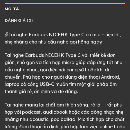
MÔ TẢ
ĐÁNH GIÁ (0)
✌Tai nghe Earbuds NICEHK Type C có mic – tiện lợi,
nhẹ nhàng cho nhu cầu nghe gọi hằng ngày
Tai nghe Earbuds NICEHK Type C với thiết kế đơn
giản, nhỏ gọn và tích hợp micro giúp đáp ứng tốt nhu
cầu nghe nhạc, gọi điện nơi công sở hoặc khi di
chuyển. Phù hợp cho người dùng điện thoại Android,
laptop có cổng USB-C muốn tìm một giải pháp âm
thanh giá rẻ, ổn định và dễ dùng.
Tai nghe mang lại chất âm thiên sáng, rõ lời – rất phù
hợp với podcast, audiobook hoặc các dòng nhạc nhẹ
nhàng như acoustic, pop ballad. Mic tích hợp cho chất
lượng đàm thoại ổn định, phù hợp làm việc online hoặc