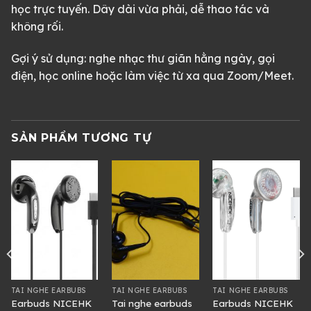
học trực tuyến. Dây dài vừa phải, dễ thao tác và
không rối.
Gợi ý sử dụng: nghe nhạc thư giãn hằng ngày, gọi
điện, học online hoặc làm việc từ xa qua Zoom/Meet.
SẢN PHẨM TƯƠNG TỰ
TAI NGHE EARBUBS
TAI NGHE EARBUBS
TAI NGHE EARBUBS
Earbuds NICEHK
Tai nghe earbuds
Earbuds NICEHK