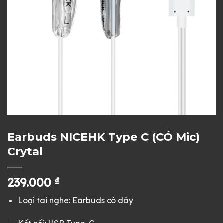
Earbuds NICEHK Type C (CÓ Mic)
Crytal
239.000
₫
Loại tai nghe: Earbuds có dây
Kết nối: USB Type-C