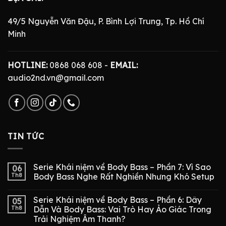
49/5 Nguyễn Văn Đậu, P. Bình Lợi Trung, Tp. Hồ Chí
Minh
HOTLINE:
0868 068 608 -
EMAIL:
audio2nd.vn@gmail.com
TIN TỨC
Serie Khái niệm về Body Bass – Phần 7: Vì Sao
06
Th8
Body Bass Nghe Rất Nghiền Nhưng Khó Setup
Serie Khái niệm về Body Bass – Phần 6: Dây
05
Th8
Dẫn Và Body Bass: Vai Trò Hay Ảo Giác Trong
Trải Nghiệm Âm Thanh?