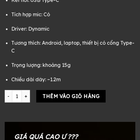
Tích hợp mic: Có
Driver: Dynamic
Tương thích: Android, laptop, thiết bị có cổng Type-
C
Trọng lượng: khoảng 15g
Chiều dài dây: ~1.2m
Earbuds NICEHK Type C (CÓ Mic) Crytal số lượng
THÊM VÀO GIỎ HÀNG
GIÁ QUÁ CAO Ư ???