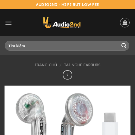
Skip
AUDIO2ND - HI FI BUT LOW FEE
to
content
Tìm
kiếm:
TRANG CHỦ
/
TAI NGHE EARBUBS