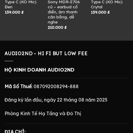
Type C (KO Mic)
Sony MDR-E706
Type C (KO Mic)
Đen
cũ – earbud cổ
Crytal
điển, âm thanh
139.000
₫
139.000
₫
cân bằng, dễ
nghe
210.000
₫
AUDIO2ND - HI FI BUT LOW FEE
HỘ KINH DOANH AUDIO2ND
Mã Số Thuế
: 087092008294-888
Đăng ký lần đầu, ngày 22 tháng 08 năm 2025
Phòng Kinh Tế Hạ Tầng và Đô Thị
ĐỊA CHỈ: