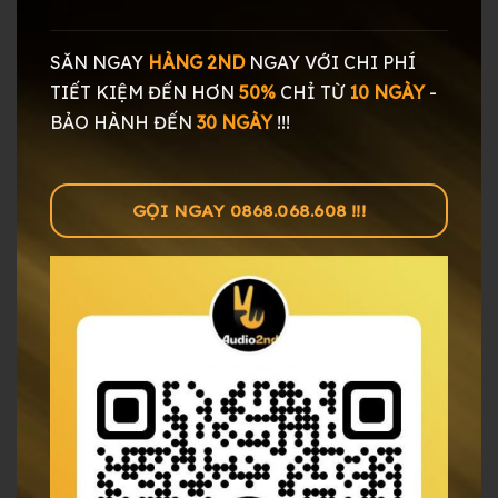
SĂN NGAY
HÀNG 2ND
NGAY
VỚI CHI PHÍ
TIẾT KIỆM ĐẾN HƠN
50%
CHỈ TỪ
10 NGÀY
-
BẢO HÀNH ĐẾN
30 NGÀY
!!!
GỌI NGAY 0868.068.608 !!!