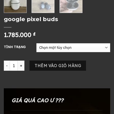
google pixel buds
1.785.000
₫
TÌNH TRẠNG
google pixel buds số lượng
THÊM VÀO GIỎ HÀNG
GIÁ QUÁ CAO Ư ???