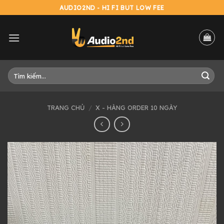
Skip
AUDIO2ND - HI FI BUT LOW FEE
to
content
Tìm
kiếm:
TRANG CHỦ
/
X - HÀNG ORDER 10 NGÀY