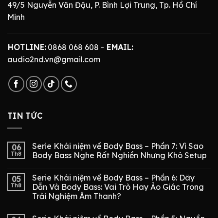
49/5 Nguyễn Văn Đậu, P. Bình Lợi Trung, Tp. Hồ Chí
Minh
HOTLINE:
0868 068 608 -
EMAIL:
audio2nd.vn@gmail.com
TIN TỨC
Serie Khái niệm về Body Bass – Phần 7: Vì Sao
06
Th8
Body Bass Nghe Rất Nghiền Nhưng Khó Setup
Serie Khái niệm về Body Bass – Phần 6: Dây
05
Th8
Dẫn Và Body Bass: Vai Trò Hay Ảo Giác Trong
Trải Nghiệm Âm Thanh?