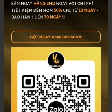
SĂN NGAY
HÀNG 2ND
NGAY
VỚI CHI PHÍ
TIẾT KIỆM ĐẾN HƠN
50%
CHỈ TỪ
10 NGÀY
-
BẢO HÀNH ĐẾN
30 NGÀY
!!!
GỌI NGAY 0868.068.608 !!!