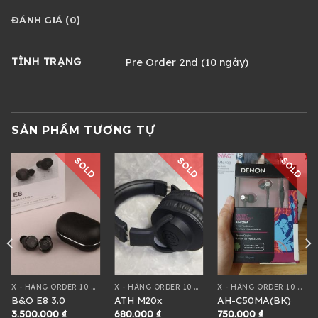
ĐÁNH GIÁ (0)
TÌNH TRẠNG
Pre Order 2nd (10 ngày)
SẢN PHẨM TƯƠNG TỰ
SOLD
SOLD
SOLD
X - HÀNG ORDER 10 NGÀY
X - HÀNG ORDER 10 NGÀY
X - HÀNG ORDER 10 NGÀY
B&O E8 3.0
ATH M20x
AH-C50MA(BK)
3.500.000
₫
680.000
₫
750.000
₫