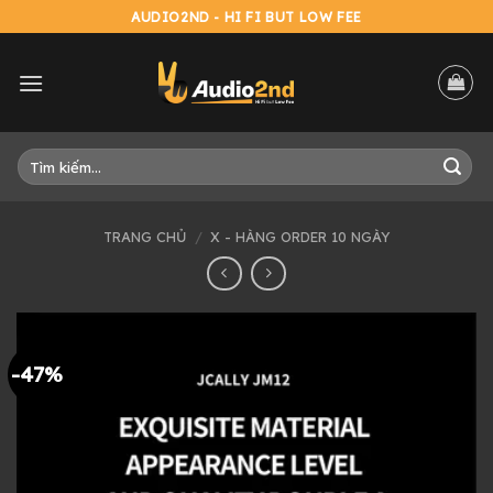
Skip
AUDIO2ND - HI FI BUT LOW FEE
to
content
Tìm
kiếm:
TRANG CHỦ
/
X - HÀNG ORDER 10 NGÀY
-47%