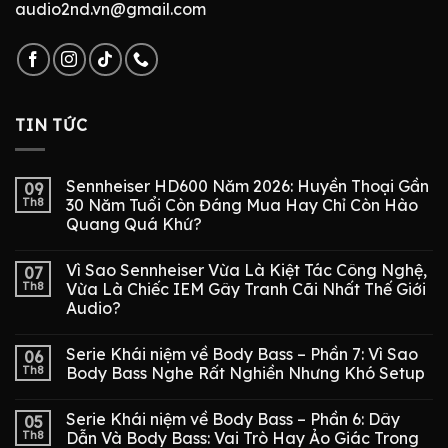
audio2nd.vn@gmail.com
TIN TỨC
Sennheiser HD600 Năm 2026: Huyền Thoại Gần
09
Th8
30 Năm Tuổi Còn Đáng Mua Hay Chỉ Còn Hào
Quang Quá Khứ?
Vì Sao Sennheiser Vừa Là Kiệt Tác Công Nghệ,
07
Th8
Vừa Là Chiếc IEM Gây Tranh Cãi Nhất Thế Giới
Audio?
Serie Khái niệm về Body Bass – Phần 7: Vì Sao
06
Th8
Body Bass Nghe Rất Nghiền Nhưng Khó Setup
Serie Khái niệm về Body Bass – Phần 6: Dây
05
Th8
Dẫn Và Body Bass: Vai Trò Hay Ảo Giác Trong