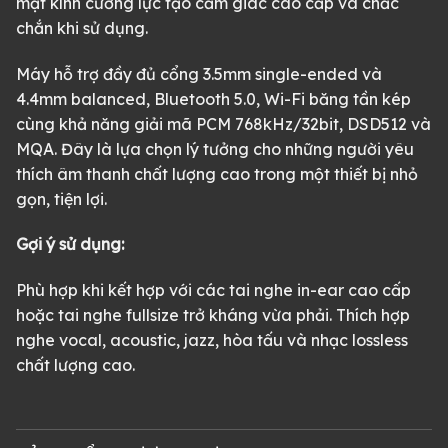
mặt kính cường lực tạo cảm giác cao cấp và chắc
chắn khi sử dụng.
Máy hỗ trợ đầy đủ cổng 3.5mm single-ended và
4.4mm balanced, Bluetooth 5.0, Wi-Fi băng tần kép
cùng khả năng giải mã PCM 768kHz/32bit, DSD512 và
MQA. Đây là lựa chọn lý tưởng cho những người yêu
thích âm thanh chất lượng cao trong một thiết bị nhỏ
gọn, tiện lợi.
Gợi ý sử dụng:
Phù hợp khi kết hợp với các tai nghe in-ear cao cấp
hoặc tai nghe fullsize trở kháng vừa phải. Thích hợp
nghe vocal, acoustic, jazz, hòa tấu và nhạc lossless
chất lượng cao.