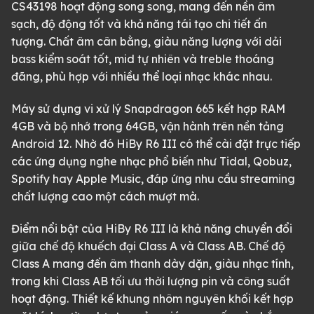
CS43198 hoạt động song song, mang đến nền âm
sạch, độ động tốt và khả năng tái tạo chi tiết ấn
tượng. Chất âm cân bằng, giàu năng lượng với dải
bass kiểm soát tốt, mid tự nhiên và treble thoáng
đãng, phù hợp với nhiều thể loại nhạc khác nhau.
Máy sử dụng vi xử lý Snapdragon 665 kết hợp RAM
4GB và bộ nhớ trong 64GB, vận hành trên nền tảng
Android 12. Nhờ đó HiBy R6 III có thể cài đặt trực tiếp
các ứng dụng nghe nhạc phổ biến như Tidal, Qobuz,
Spotify hay Apple Music, đáp ứng nhu cầu streaming
chất lượng cao một cách mượt mà.
Điểm nổi bật của HiBy R6 III là khả năng chuyển đổi
giữa chế độ khuếch đại Class A và Class AB. Chế độ
Class A mang đến âm thanh dày dặn, giàu nhạc tính,
trong khi Class AB tối ưu thời lượng pin và công suất
hoạt động. Thiết kế khung nhôm nguyên khối kết hợp