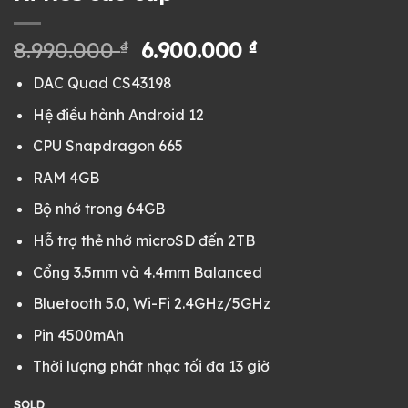
Giá
Giá
8.990.000
₫
6.900.000
₫
gốc
hiện
DAC Quad CS43198
là:
tại
8.990.000 ₫.
là:
Hệ điều hành Android 12
6.900.000 ₫.
CPU Snapdragon 665
RAM 4GB
Bộ nhớ trong 64GB
Hỗ trợ thẻ nhớ microSD đến 2TB
Cổng 3.5mm và 4.4mm Balanced
Bluetooth 5.0, Wi-Fi 2.4GHz/5GHz
Pin 4500mAh
Thời lượng phát nhạc tối đa 13 giờ
SOLD