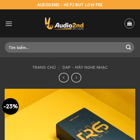
Skip
AUDIO2ND - HI FI BUT LOW FEE
to
content
Tìm
kiếm:
TRANG CHỦ
/
DAP - MÁY NGHE NHẠC
-23%