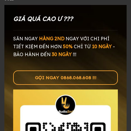
GIÁ QUÁ CAO Ư ???
SĂN NGAY
HÀNG 2ND
NGAY
VỚI CHI PHÍ
TIẾT KIỆM ĐẾN HƠN
50%
CHỈ TỪ
10 NGÀY
-
BẢO HÀNH ĐẾN
30 NGÀY
!!!
GỌI NGAY 0868.068.608 !!!