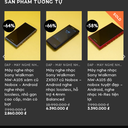
SẢN PHẨM TƯƠNG TỰ
SOLD
-64%
-66%
-58%
DAP - MÁY NGHE NHẠC
DAP - MÁY NGHE NHẠC
DAP - MÁY NGHE NHẠC
Máy nghe nhạc
Máy nghe nhạc
Máy nghe nhạc
Sony Walkman
Sony Walkman
Sony Walkman
NW-A105 xám cũ
ZX507 cũ Nobox –
NW-A105 đỏ
Nobox – Android
Android nghe
nobox tuyệt đẹp –
nghe nhạc
nhạc lossless, hỗ
Android, nghe
lossless, nhỏ gọn
trợ 4.4mm
nhạc Hi-Res tiện
cao cấp, màn có
Balanced
lợi
bọt
18.990.000
₫
7.990.000
₫
Giá
Giá
Giá
Giá
6.390.000
₫
3.390.000
₫
7.990.000
₫
gốc
hiện
gốc
hiện
Giá
Giá
2.860.000
₫
là:
tại
là:
tại
gốc
hiện
0 ₫.
18.990.000 ₫.
là:
7.990.000 ₫.
là:
là:
tại
6.390.000 ₫.
3.390.000
7.990.000 ₫.
là:
2.860.000 ₫.