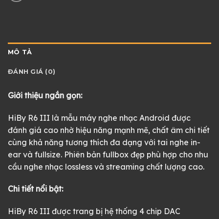
MÔ TẢ
ĐÁNH GIÁ (0)
Giới thiệu ngắn gọn:
HiBy R6 III là mẫu máy nghe nhạc Android được
đánh giá cao nhờ hiệu năng mạnh mẽ, chất âm chi tiết
cùng khả năng tương thích đa dạng với tai nghe in-
ear và fullsize. Phiên bản fullbox đẹp phù hợp cho nhu
cầu nghe nhạc lossless và streaming chất lượng cao.
Chi tiết nổi bật:
HiBy R6 III được trang bị hệ thống 4 chip DAC