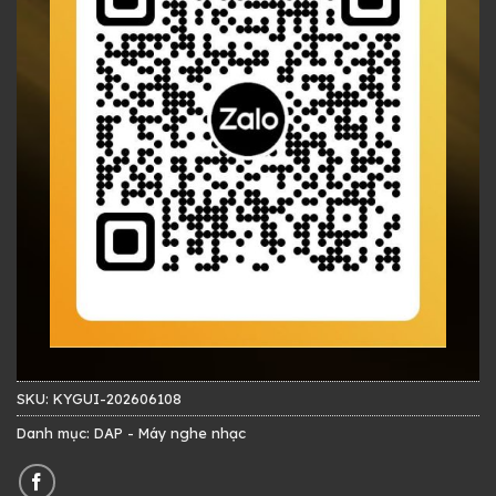
SKU:
KYGUI-202606108
Danh mục:
DAP - Máy nghe nhạc