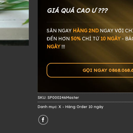
GIÁ QUÁ CAO Ư ???
SĂN NGAY
HÀNG 2ND
NGAY
VỚI CH
ĐẾN HƠN
50%
CHỈ TỪ
10 NGÀY
-
BẢ
NGÀY
!!!
GỌI NGAY 0868.068.60
SKU:
SP000246Master
Danh mục:
X - Hàng Order 10 ngày