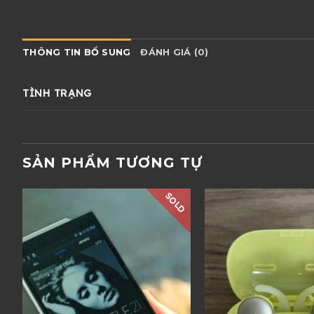
THÔNG TIN BỔ SUNG
ĐÁNH GIÁ (0)
TÌNH TRẠNG
SẢN PHẨM TƯƠNG TỰ
D
SOLD