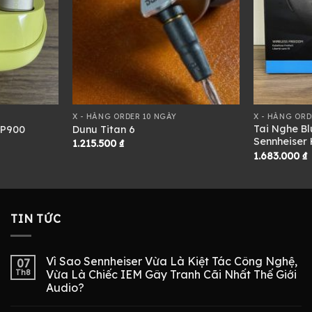
X - HÀNG ORDER 10 NGÀY
X - HÀNG ORD
Tai Nghe Bl
SP900
Dunu Titan 6
Sennheiser 
1.215.500
₫
1.683.000
₫
TIN TỨC
Vì Sao Sennheiser Vừa Là Kiệt Tác Công Nghệ,
07
Th8
Vừa Là Chiếc IEM Gây Tranh Cãi Nhất Thế Giới
Audio?