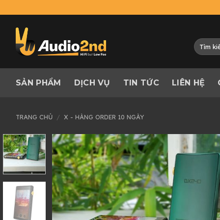
Skip
to
content
Tìm
kiếm:
SẢN PHẨM
DỊCH VỤ
TIN TỨC
LIÊN HỆ
TRANG CHỦ
/
X - HÀNG ORDER 10 NGÀY