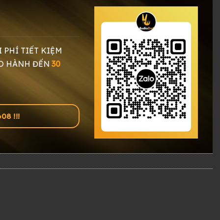
I PHÍ TIẾT KIỆM
O HÀNH ĐẾN
30
8 !!!