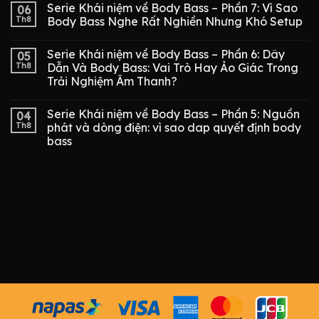
Serie Khái niệm về Body Bass – Phần 7: Vì Sao
06
Th8
Body Bass Nghe Rất Nghiền Nhưng Khó Setup
Serie Khái niệm về Body Bass – Phần 6: Dây
05
Th8
Dẫn Và Body Bass: Vai Trò Hay Ảo Giác Trong
Trải Nghiệm Âm Thanh?
Serie Khái niệm về Body Bass – Phần 5: Nguồn
04
Th8
phát và dòng điện: vì sao dap quyết định body
bass