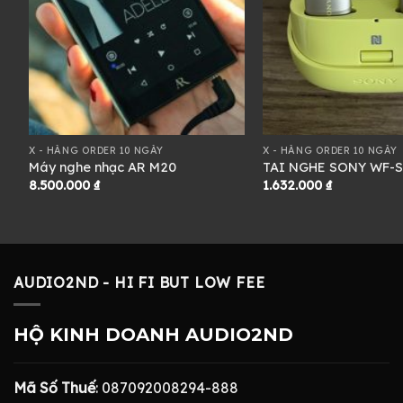
X - HÀNG ORDER 10 NGÀY
X - HÀNG ORDER 10 NGÀY
Máy nghe nhạc AR M20
TAI NGHE SONY WF-
8.500.000
₫
1.632.000
₫
AUDIO2ND - HI FI BUT LOW FEE
HỘ KINH DOANH AUDIO2ND
Mã Số Thuế
: 087092008294-888