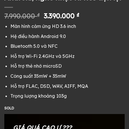
Giá
Giá
7.990.000
₫
3.390.000
₫
gốc
hiện
Màn hình cảm ứng HD 3.6 inch
là:
tại
7.990.000 ₫.
là:
Hệ điều hành Android 9.0
3.390.000 ₫.
Bluetooth 5.0 và NFC
Hỗ trợ Wi-Fi 2.4GHz và 5GHz
Hỗ trợ thẻ nhớ microSD
Công suất 35mW + 35mW
Hỗ trợ FLAC, DSD, WAV, AIFF, MQA
Trọng lượng khoảng 103g
SOLD
GIÁ QUÁ CAO Ư ???