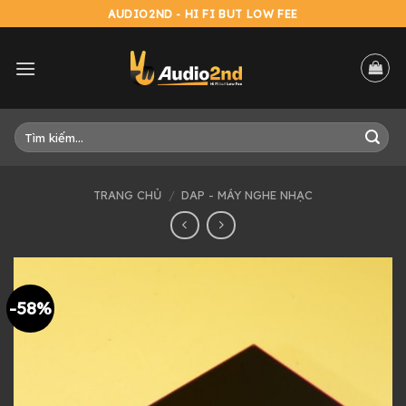
Skip
AUDIO2ND - HI FI BUT LOW FEE
to
content
Tìm
kiếm:
TRANG CHỦ
/
DAP - MÁY NGHE NHẠC
-58%