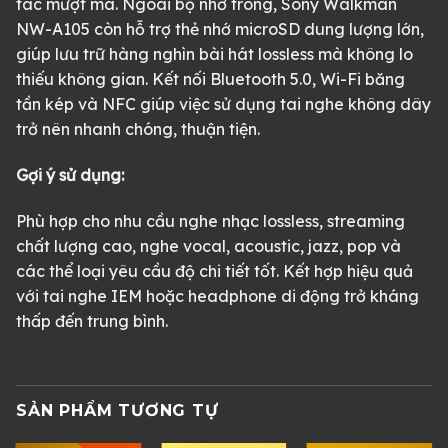
tác mượt mà. Ngoài bộ nhớ trong, Sony Walkman
NW-A105 còn hỗ trợ thẻ nhớ microSD dung lượng lớn,
giúp lưu trữ hàng nghìn bài hát lossless mà không lo
thiếu không gian. Kết nối Bluetooth 5.0, Wi-Fi băng
tần kép và NFC giúp việc sử dụng tai nghe không dây
trở nên nhanh chóng, thuận tiện.
Gợi ý sử dụng:
Phù hợp cho nhu cầu nghe nhạc lossless, streaming
chất lượng cao, nghe vocal, acoustic, jazz, pop và
các thể loại yêu cầu độ chi tiết tốt. Kết hợp hiệu quả
với tai nghe IEM hoặc headphone di động trở kháng
thấp đến trung bình.
SẢN PHẨM TƯƠNG TỰ