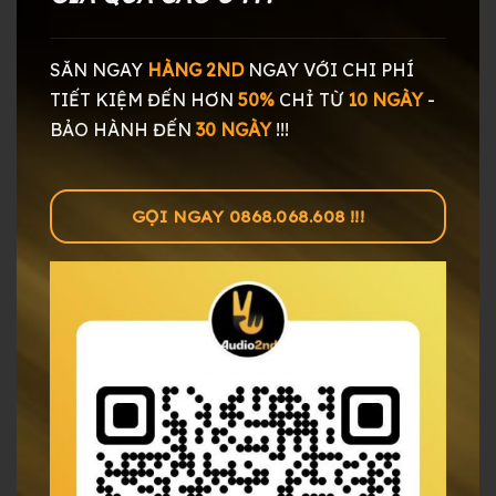
SĂN NGAY
HÀNG 2ND
NGAY
VỚI CHI PHÍ
TIẾT KIỆM ĐẾN HƠN
50%
CHỈ TỪ
10 NGÀY
-
BẢO HÀNH ĐẾN
30 NGÀY
!!!
GỌI NGAY 0868.068.608 !!!