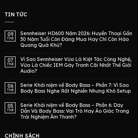
TIN TỨC
Sennheiser HD600 Năm 2026: Huyền Thoại Gần
09
Th8
30 Năm Tuổi Còn Đáng Mua Hay Chỉ Còn Hào
Quang Quá Khứ?
Vì Sao Sennheiser Vừa Là Kiệt Tác Công Nghệ,
07
Th8
Vừa Là Chiếc IEM Gây Tranh Cãi Nhất Thế Giới
Audio?
Serie Khái niệm về Body Bass – Phần 7: Vì Sao
06
Th8
Body Bass Nghe Rất Nghiền Nhưng Khó Setup
Serie Khái niệm về Body Bass – Phần 6: Dây
05
Th8
Dẫn Và Body Bass: Vai Trò Hay Ảo Giác Trong
Trải Nghiệm Âm Thanh?
CHÍNH SÁCH