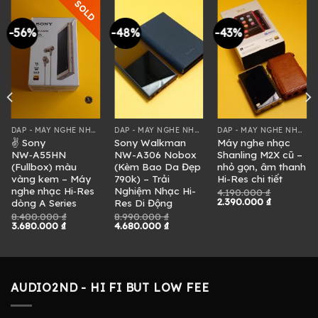
SOLD
-56%
-48%
-43%
DAP - MÁY NGHE NHẠC
DAP - MÁY NGHE NHẠC
DAP - MÁY NGHE NHẠC
✌ Sony
Sony Walkman
Máy nghe nhạc
NW‑A55HN
NW-A306 Nobox
Shanling M2X cũ –
(Fullbox) màu
(Kèm Bao Da Đẹp
nhỏ gọn, âm thanh
vàng kem – Máy
790k) – Trải
Hi-Res chi tiết
nghe nhạc Hi‑Res
Nghiệm Nhạc Hi-
4.190.000
₫
Giá
Giá
2.390.000
₫
dòng A Series
Res Di Động
gốc
hiện
8.400.000
₫
8.990.000
₫
là:
tại
Giá
Giá
Giá
Giá
3.680.000
₫
4.680.000
₫
4.190.000 ₫.
là:
gốc
hiện
gốc
hiện
2.390.000 
là:
tại
là:
tại
0 ₫.
8.400.000 ₫.
là:
8.990.000 ₫.
là:
3.680.000 ₫.
4.680.000 ₫.
AUDIO2ND - HI FI BUT LOW FEE