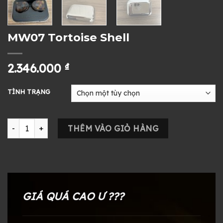
MW07 Tortoise Shell
2.346.000
₫
TÌNH TRẠNG
MW07 Tortoise Shell số lượng
THÊM VÀO GIỎ HÀNG
GIÁ QUÁ CAO Ư ???