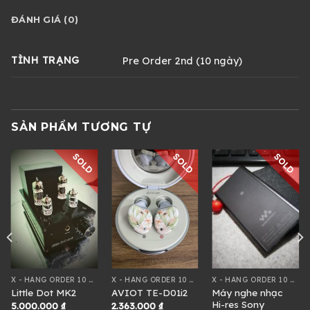
ĐÁNH GIÁ (0)
TÌNH TRẠNG
Pre Order 2nd (10 ngày)
SẢN PHẨM TƯƠNG TỰ
SOLD
SOLD
SOLD
X - HÀNG ORDER 10 NGÀY
X - HÀNG ORDER 10 NGÀY
X - HÀNG ORDER 10 NGÀY
Máy nghe nhạc
Little Dot MK2
AVIOT TE-D01i2
Hi-res Sony
5.000.000
₫
2.363.000
₫