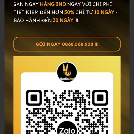
SĂN NGAY
HÀNG 2ND
NGAY
VỚI CHI PHÍ
TIẾT KIỆM ĐẾN HƠN
50%
CHỈ TỪ
10 NGÀY
-
BẢO HÀNH ĐẾN
30 NGÀY
!!!
GỌI NGAY 0868.068.608 !!!