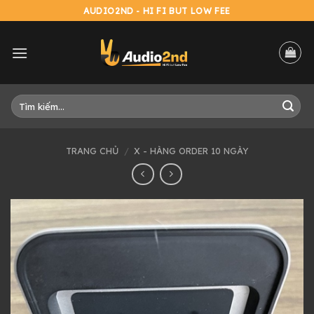
Skip
AUDIO2ND - HI FI BUT LOW FEE
to
content
Tìm
kiếm:
TRANG CHỦ
/
X - HÀNG ORDER 10 NGÀY