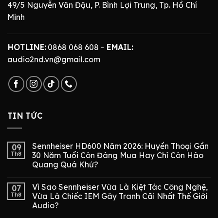
49/5 Nguyễn Văn Đậu, P. Bình Lợi Trung, Tp. Hồ Chí
Minh
HOTLINE:
0868 068 608 -
EMAIL:
audio2nd.vn@gmail.com
TIN TỨC
Sennheiser HD600 Năm 2026: Huyền Thoại Gần
09
Th8
30 Năm Tuổi Còn Đáng Mua Hay Chỉ Còn Hào
Quang Quá Khứ?
Vì Sao Sennheiser Vừa Là Kiệt Tác Công Nghệ,
07
Th8
Vừa Là Chiếc IEM Gây Tranh Cãi Nhất Thế Giới
Audio?