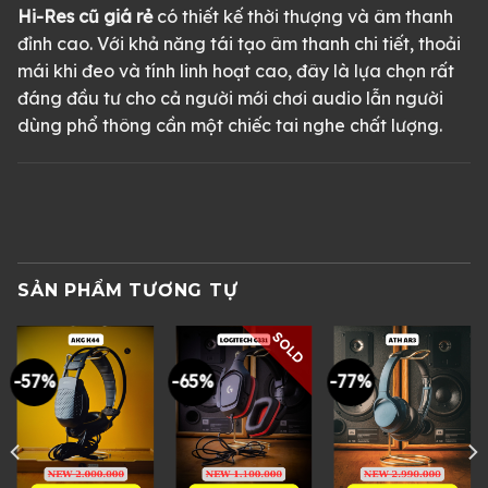
Hi-Res cũ giá rẻ
có thiết kế thời thượng và âm thanh
đỉnh cao. Với khả năng tái tạo âm thanh chi tiết, thoải
mái khi đeo và tính linh hoạt cao, đây là lựa chọn rất
đáng đầu tư cho cả người mới chơi audio lẫn người
dùng phổ thông cần một chiếc tai nghe chất lượng.
SẢN PHẨM TƯƠNG TỰ
SOLD
-57%
-65%
-77%