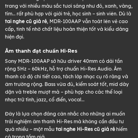
trang với nhiều màu sắc tươi sáng như đỏ, xanh, vàng,
tím… rất phù hợp với giới trẻ, học sinh – sinh viên. Dù là
tai nghe cũ giá rẻ
, MDR-100AAP vẫn toát lên vẻ cao
cấp, tinh tế nhờ chất liệu hoàn thiện tốt và kiểu dáng
hiện đại.
Âm thanh đạt chuẩn Hi-Res
Sony MDR-100AAP sở hữu driver 40mm có dải tần
rộng 5Hz – 60kHz, hỗ trợ chuẩn Hi-Res Audio. Âm
thanh có độ chi tiết cao, tách lớp nhạc cụ rõ ràng và
âm trường rộng. Bass vừa đủ, kiểm soát tốt, mid dày
dặn và treble mượt mà – phù hợp cho các thể loại
nhạc trữ tình, jazz, cổ điển, vocal…
Đây là lựa chọn đáng cân nhắc cho những ai muốn
trải nghiệm âm thanh Hi-Res mà không cần đầu tư
quá nhiều – một mẫu
tai nghe Hi-Res cũ giá rẻ
hiếm
có trong tầm giá.