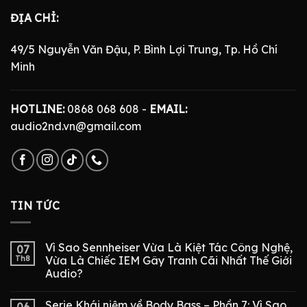
ĐỊA CHỈ:
49/5 Nguyễn Văn Đậu, P. Bình Lợi Trung, Tp. Hồ Chí
Minh
HOTLINE:
0868 068 608 -
EMAIL:
audio2nd.vn@gmail.com
TIN TỨC
Vì Sao Sennheiser Vừa Là Kiệt Tác Công Nghệ,
07
Th8
Vừa Là Chiếc IEM Gây Tranh Cãi Nhất Thế Giới
Audio?
Serie Khái niệm về Body Bass – Phần 7: Vì Sao