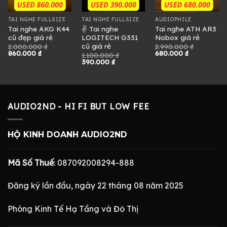
TAI NGHE FULLSIZE
TAI NGHE FULLSIZE
AUDIOPHILE
Tai nghe AKG K44
✌ Tai nghe
Tai nghe ATH AR3
cũ đẹp giá rẻ
LOGITECH G331
Nobox giá rẻ
cũ giá rẻ
2.000.000
₫
2.990.000
₫
Giá
Giá
Giá
Giá
860.000
₫
680.000
₫
1.100.000
₫
gốc
hiện
gốc
hiện
Giá
Giá
390.000
₫
là:
tại
là:
tại
gốc
hiện
2.000.000 ₫.
là:
2.990.000 ₫.
là:
là:
tại
860.000 ₫.
680.000 ₫.
1.100.000 ₫.
là:
.
390.000 ₫.
AUDIO2ND - HI FI BUT LOW FEE
HỘ KINH DOANH AUDIO2ND
Mã Số Thuế
: 087092008294-888
Đăng ký lần đầu, ngày 22 tháng 08 năm 2025
Phòng Kinh Tế Hạ Tầng và Đô Thị