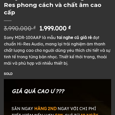
Res phong cách và chất âm cao
cấp
Giá
Giá
3.990.000
₫
1.999.000
₫
gốc
hiện
Sony MDR-100AAP là mẫu
tai nghe cũ giá rẻ
đạt
là:
tại
chuẩn Hi-Res Audio, mang lại trải nghiệm âm thanh
3.990.000 ₫.
là:
chất lượng cao cho người dùng yêu thích chi tiết và sự
1.999.000 ₫.
tinh tế trong từng bản nhạc. Thiết kế thời trang, thoải
mái và phù hợp với nhiều thiết bị.
SOLD
GIÁ QUÁ CAO Ư ???
SĂN NGAY
HÀNG 2ND
NGAY
VỚI CHI PHÍ