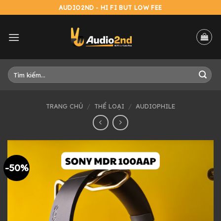
Skip
AUDIO2ND - HI FI BUT LOW FEE
to
content
Tìm
kiếm:
TRANG CHỦ
/
THỂ LOẠI
/
AUDIOPHILE
-50%