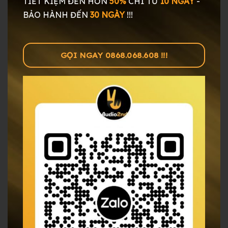
TIẾT KIỆM ĐẾN HƠN
50%
CHỈ TỪ
10 NGÀY
-
BẢO HÀNH ĐẾN
30 NGÀY
!!!
GỌI NGAY 0868.068.608 !!!