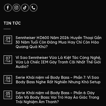
TIN TỨC
Sennheiser HD600 Năm 2026: Huyền Thoại Gần
09
Th8
30 Năm Tuổi Còn Đáng Mua Hay Chỉ Còn Hào
Quang Quá Khứ?
Vì Sao Sennheiser Vừa Là Kiệt Tác Công Nghệ,
07
Th8
Vừa Là Chiếc IEM Gây Tranh Cãi Nhất Thế Giới
Audio?
Serie Khái niệm về Body Bass – Phần 7: Vì Sao
06
Th8
Body Bass Nghe Rất Nghiền Nhưng Khó Setup
Serie Khái niệm về Body Bass – Phần 6: Dây
05
Th8
Dẫn Và Body Bass: Vai Trò Hay Ảo Giác Trong
Trải Nghiệm Âm Thanh?