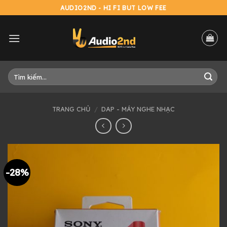
Skip
AUDIO2ND - HI FI BUT LOW FEE
to
content
Tìm
kiếm:
TRANG CHỦ
/
DAP - MÁY NGHE NHẠC
-28%