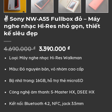
✌ Sony NW‑A55 Fullbox đỏ – Máy
nghe nhạc Hi‑Res nhỏ gọn, thiết
kế siêu đẹp
Giá
Giá
4.690.000
₫
3.390.000
₫
gốc
hiện
Loại: Máy nghe nhạc Hi‑Res Walkman
là:
tại
4.690.000 ₫.
là:
Màu: Đỏ nguyên bản, vỏ nhôm cao cấp
3.390.000 ₫.
Bộ nhớ trong: 16GB, hỗ trợ thẻ microSD
Công nghệ âm thanh: S‑Master HX, DSEE HX
Kết nối: Bluetooth 4.2, NFC, jack 3.5mm