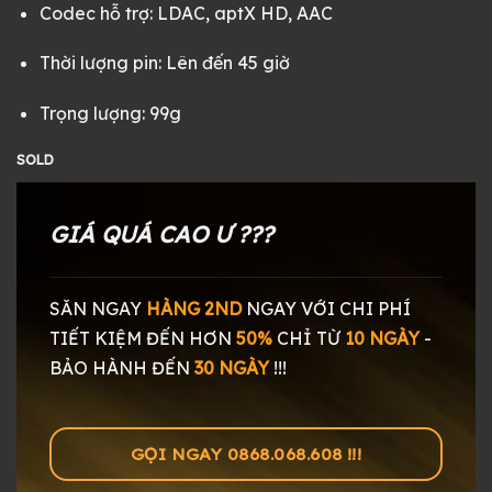
Codec hỗ trợ: LDAC, aptX HD, AAC
Thời lượng pin: Lên đến 45 giờ
Trọng lượng: 99g
SOLD
GIÁ QUÁ CAO Ư ???
SĂN NGAY
HÀNG 2ND
NGAY
VỚI CHI PHÍ
TIẾT KIỆM ĐẾN HƠN
50%
CHỈ TỪ
10 NGÀY
-
BẢO HÀNH ĐẾN
30 NGÀY
!!!
GỌI NGAY 0868.068.608 !!!