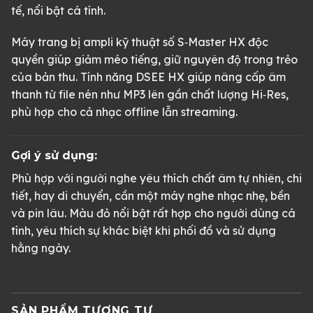
tế, nổi bật cá tính.
Máy trang bị ampli kỹ thuật số S‑Master HX độc
quyền giúp giảm méo tiếng, giữ nguyên độ trong trẻo
của bản thu. Tính năng DSEE HX giúp nâng cấp âm
thanh từ file nén như MP3 lên gần chất lượng Hi‑Res,
phù hợp cho cả nhạc offline lẫn streaming.
Gợi ý sử dụng:
Phù hợp với người nghe yêu thích chất âm tự nhiên, chi
tiết, hay di chuyển, cần một máy nghe nhạc nhẹ, bền
và pin lâu. Màu đỏ nổi bật rất hợp cho người dùng cá
tính, yêu thích sự khác biệt khi phối đồ và sử dụng
hằng ngày.
SẢN PHẨM TƯƠNG TỰ