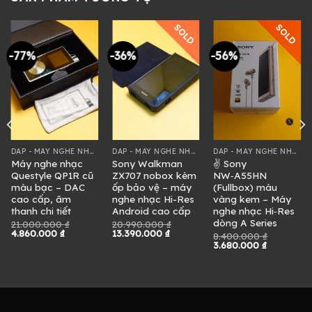
SOLD
SOLD
-77%
-36%
-56%
DAP - MÁY NGHE NHẠC
DAP - MÁY NGHE NHẠC
DAP - MÁY NGHE NHẠC
Máy nghe nhạc
Sony Walkman
✌ Sony
Questyle QP1R cũ
ZX707 nobox kèm
NW‑A55HN
màu bạc – DAC
ốp bảo vệ – máy
(Fullbox) màu
cao cấp, âm
nghe nhạc Hi-Res
vàng kem – Máy
thanh chi tiết
Android cao cấp
nghe nhạc Hi‑Res
dòng A Series
21.000.000
₫
20.990.000
₫
Giá
Giá
Giá
Giá
4.860.000
₫
13.390.000
₫
8.400.000
₫
gốc
hiện
gốc
hiện
Giá
Giá
3.680.000
₫
là:
tại
là:
tại
gốc
hiện
21.000.000 ₫.
là:
20.990.000 ₫.
là:
là:
tại
4.860.000 ₫.
13.390.000 ₫.
8.400.000 ₫.
là:
3.680.000
0 ₫.