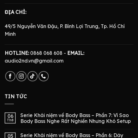
ĐỊA CHỈ:
49/5 Nguyễn Văn Đậu, P. Bình Lợi Trung, Tp. Hồ Chí
Minh
HOTLINE:
0868 068 608 -
EMAIL:
audio2nd.vn@gmail.com
TIN TỨC
Serie Khái niệm về Body Bass – Phần 7: Vì Sao
06
Th8
Body Bass Nghe Rất Nghiền Nhưng Khó Setup
Serie Khái niệm về Body Bass – Phần 6: Dây
05