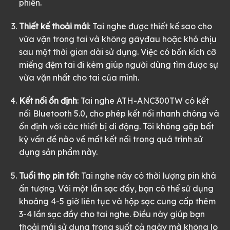
phiền.
Thiết kế thoải mái
: Tai nghe được thiết kế sao cho
vừa vặn trong tai và không gâyđau hoặc khó chịu
sau một thời gian dài sử dụng. Việc có bốn kích cỡ
miếng đệm tai đi kèm giúp người dùng tìm được sự
vừa vặn nhất cho tai của mình.
Kết nối ổn định
: Tai nghe ATH-ANC300TW có kết
nối Bluetooth 5.0, cho phép kết nối nhanh chóng và
ổn định với các thiết bị di động. Tôi không gặp bất
kỳ vấn đề nào về mất kết nối trong quá trình sử
dụng sản phẩm này.
Tuổi thọ pin tốt
: Tai nghe này có thời lượng pin khá
ấn tượng. Với một lần sạc đầy, bạn có thể sử dụng
khoảng 4-5 giờ liên tục và hộp sạc cung cấp thêm
3-4 lần sạc đầy cho tai nghe. Điều này giúp bạn
thoải mái sử dụng trong suốt cả ngày mà không lo