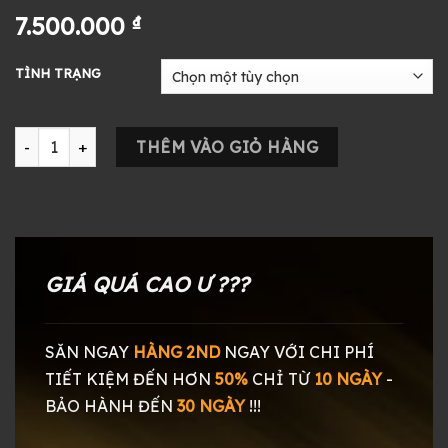
7.500.000
₫
TÌNH TRẠNG
Tai Nghe Audio Technica ATH-ANC300TW số lượng
THÊM VÀO GIỎ HÀNG
GIÁ QUÁ CAO Ư ???
SĂN NGAY
HÀNG 2ND
NGAY
VỚI CHI PHÍ
TIẾT KIỆM ĐẾN HƠN
50%
CHỈ TỪ
10 NGÀY
-
BẢO HÀNH ĐẾN
30 NGÀY
!!!