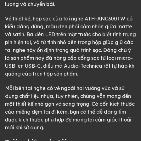
lượng và chuyển bài.
Về thiết kế, hộp sạc của tai nghe ATH-ANC300TW có
kiểu dáng đứng, màu đen phối cảm nhận giữa matte
và satin. Ba đèn LED trên mặt trước cho biết tình trạng
pin hiện tại, và từ tính nhỏ bên trong hộp giúp giữ các
tai nghe này ổn định trong quá trình sạc. Đáng chú ý
là sản phẩm này đã nâng cấp cổng sạc từ loại micro-
USB lên USB-C, điều mà Audio-Technica rất tự hào khi
quảng cáo trên hộp sản phẩm.
Mỗi bên tai nghe có vẻ ngoài hơi vuông vức và sử
dụng chất liệu nhựa, tuy nhiên, chúng vẫn mang đến
một thiết kế nhỏ gọn và sang trọng. Có bốn kích thước
của miếng đệm tai đi kèm, bạn có thể dễ dàng tìm
được kích thước phù hợp để mang lại cảm giác thoải
mái khi sử dụng.