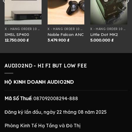
X - HÀNG ORDER 10 NGÀY
X - HÀNG ORDER 10 NGÀY
X - HÀNG ORDER 10 NGÀY
SMSL SP400
Noble Falcon ANC
Little Dot MK2
12.750.000
₫
3.479.900
₫
5.000.000
₫
AUDIO2ND - HI FI BUT LOW FEE
HỘ KINH DOANH AUDIO2ND
Mã Số Thuế
: 087092008294-888
Đăng ký lần đầu, ngày 22 tháng 08 năm 2025
Phòng Kinh Tế Hạ Tầng và Đô Thị