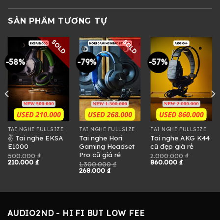
SẢN PHẨM TƯƠNG TỰ
SOLD
SOLD
-58%
-79%
-57%
TAI NGHE FULLSIZE
TAI NGHE FULLSIZE
TAI NGHE FULLSIZE
✌ Tai nghe EKSA
Tai nghe Hori
Tai nghe AKG K44
E1000
Gaming Headset
cũ đẹp giá rẻ
Pro cũ giá rẻ
500.000
₫
2.000.000
₫
Giá
Giá
Giá
Giá
210.000
₫
860.000
₫
1.300.000
₫
gốc
hiện
gốc
hiện
Giá
Giá
268.000
₫
là:
tại
là:
tại
gốc
hiện
500.000 ₫.
là:
2.000.000 ₫.
là:
là:
tại
.
210.000 ₫.
860.000 ₫.
1.300.000 ₫.
là:
268.000 ₫.
AUDIO2ND - HI FI BUT LOW FEE