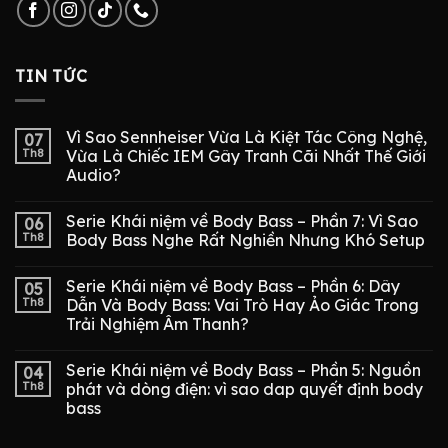
TIN TỨC
Vì Sao Sennheiser Vừa Là Kiệt Tác Công Nghệ,
07
Th8
Vừa Là Chiếc IEM Gây Tranh Cãi Nhất Thế Giới
Audio?
Serie Khái niệm về Body Bass – Phần 7: Vì Sao
06
Th8
Body Bass Nghe Rất Nghiền Nhưng Khó Setup
Serie Khái niệm về Body Bass – Phần 6: Dây
05
Th8
Dẫn Và Body Bass: Vai Trò Hay Ảo Giác Trong
Trải Nghiệm Âm Thanh?
Serie Khái niệm về Body Bass – Phần 5: Nguồn
04
Th8
phát và dòng điện: vì sao dap quyết định body
bass