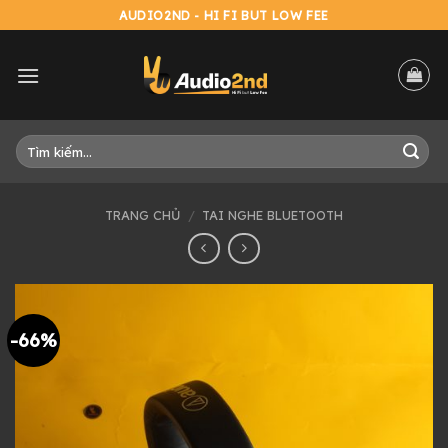
Skip
AUDIO2ND - HI FI BUT LOW FEE
to
content
Tìm
kiếm:
TRANG CHỦ
/
TAI NGHE BLUETOOTH
-66%