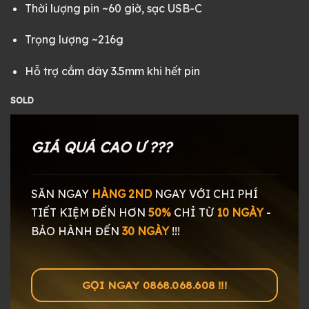
Thời lượng pin ~60 giờ, sạc USB-C
Trọng lượng ~216g
Hỗ trợ cắm dây 3.5mm khi hết pin
SOLD
GIÁ QUÁ CAO Ư ???
SĂN NGAY
HÀNG 2ND
NGAY
VỚI CHI PHÍ
TIẾT KIỆM ĐẾN HƠN
50%
CHỈ TỪ
10 NGÀY
-
BẢO HÀNH ĐẾN
30 NGÀY
!!!
GỌI NGAY 0868.068.608 !!!