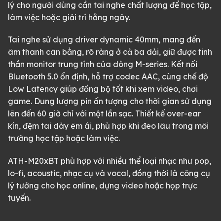
lý cho người dùng cần tai nghe chất lượng để học tập,
làm việc hoặc giải trí hằng ngày.
Tai nghe sử dụng driver dynamic 40mm, mang đến
âm thanh cân bằng, rõ ràng ở cả ba dải, giữ được tinh
thần monitor trung tính của dòng M-series. Kết nối
Bluetooth 5.0 ổn định, hỗ trợ codec AAC, cùng chế độ
Low Latency giúp đồng bộ tốt khi xem video, chơi
game. Dung lượng pin ấn tượng cho thời gian sử dụng
lên đến 60 giờ chỉ với một lần sạc. Thiết kế over-ear
kín, đệm tai dày êm ái, phù hợp khi đeo lâu trong môi
trường học tập hoặc làm việc.
ATH-M20xBT phù hợp với nhiều thể loại nhạc như pop,
lo-fi, acoustic, nhạc cụ và vocal, đồng thời là công cụ
lý tưởng cho học online, dựng video hoặc họp trực
tuyến.