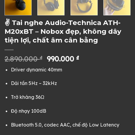
✌ Tai nghe Audio-Technica ATH-
M20xBT – Nobox đẹp, không dây
tiện lợi, chất âm cân bằng
Giá
Giá
2.890.000
₫
990.000
₫
gốc
hiện
Driver dynamic 40mm
là:
tại
2.890.000 ₫.
là:
Dải tần 5Hz – 32kHz
990.000 ₫.
Trở kháng 36Ω
Độ nhạy 100dB
Bluetooth 5.0, codec AAC, chế độ Low Latency