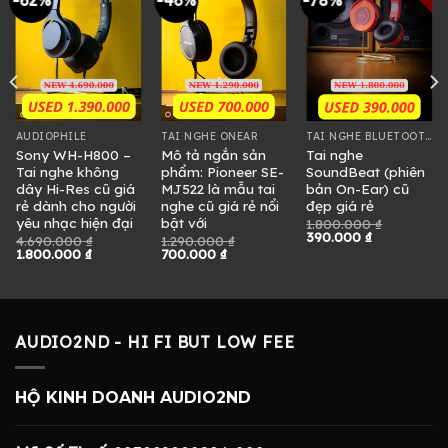
AUDIOPHILE
TAI NGHE ONEAR
TAI NGHE BLUETOOTH
Sony WH-H800 –
Mô tả ngắn sản
Tai nghe
Tai nghe không
phẩm: Pioneer SE-
SoundBeat (phiên
dây Hi-Res cũ giá
MJ522 là mẫu tai
bản On-Ear) cũ
rẻ dành cho người
nghe cũ giá rẻ nổi
đẹp giá rẻ
yêu nhạc hiện đại
bật với
1.800.000
₫
Giá
Giá
390.000
₫
4.690.000
₫
1.290.000
₫
gốc
hiện
Giá
Giá
Giá
Giá
1.800.000
₫
700.000
₫
là:
tại
gốc
hiện
gốc
hiện
.
1.800.000 ₫.
là:
là:
tại
là:
tại
390.000 ₫.
4.690.000 ₫.
là:
1.290.000 ₫.
là:
1.800.000 ₫.
700.000 ₫.
AUDIO2ND - HI FI BUT LOW FEE
HỘ KINH DOANH AUDIO2ND