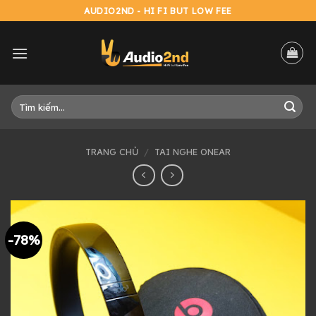
Skip
AUDIO2ND - HI FI BUT LOW FEE
to
content
Tìm
kiếm:
TRANG CHỦ
/
TAI NGHE ONEAR
-78%