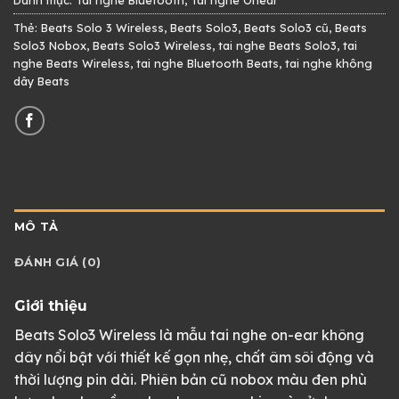
Thẻ:
Beats Solo 3 Wireless
,
Beats Solo3
,
Beats Solo3 cũ
,
Beats
Solo3 Nobox
,
Beats Solo3 Wireless
,
tai nghe Beats Solo3
,
tai
nghe Beats Wireless
,
tai nghe Bluetooth Beats
,
tai nghe không
dây Beats
MÔ TẢ
ĐÁNH GIÁ (0)
Giới thiệu
Beats Solo3 Wireless là mẫu tai nghe on-ear không
dây nổi bật với thiết kế gọn nhẹ, chất âm sôi động và
thời lượng pin dài. Phiên bản cũ nobox màu đen phù