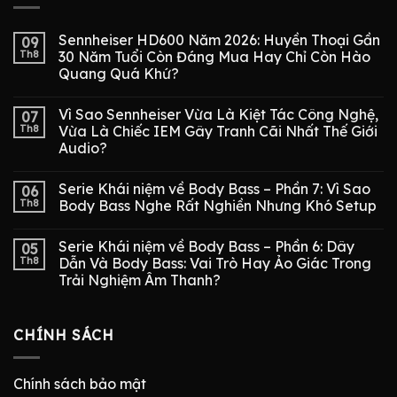
Sennheiser HD600 Năm 2026: Huyền Thoại Gần
09
Th8
30 Năm Tuổi Còn Đáng Mua Hay Chỉ Còn Hào
Quang Quá Khứ?
Vì Sao Sennheiser Vừa Là Kiệt Tác Công Nghệ,
07
Th8
Vừa Là Chiếc IEM Gây Tranh Cãi Nhất Thế Giới
Audio?
Serie Khái niệm về Body Bass – Phần 7: Vì Sao
06
Th8
Body Bass Nghe Rất Nghiền Nhưng Khó Setup
Serie Khái niệm về Body Bass – Phần 6: Dây
05
Th8
Dẫn Và Body Bass: Vai Trò Hay Ảo Giác Trong
Trải Nghiệm Âm Thanh?
CHÍNH SÁCH
Chính sách bảo mật