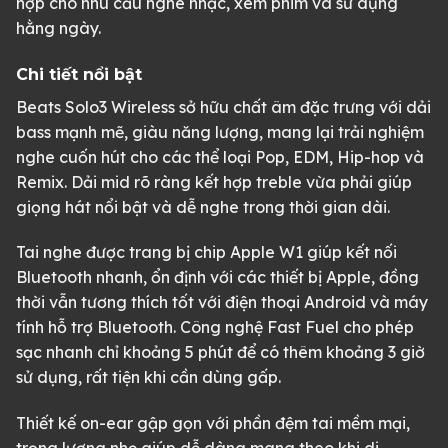
hợp cho nhu cầu nghe nhạc, xem phim và sử dụng
hằng ngày.
Chi tiết nổi bật
Beats Solo3 Wireless sở hữu chất âm đặc trưng với dải
bass mạnh mẽ, giàu năng lượng, mang lại trải nghiệm
nghe cuốn hút cho các thể loại Pop, EDM, Hip-hop và
Remix. Dải mid rõ ràng kết hợp treble vừa phải giúp
giọng hát nổi bật và dễ nghe trong thời gian dài.
Tai nghe được trang bị chip Apple W1 giúp kết nối
Bluetooth nhanh, ổn định với các thiết bị Apple, đồng
thời vẫn tương thích tốt với điện thoại Android và máy
tính hỗ trợ Bluetooth. Công nghệ Fast Fuel cho phép
sạc nhanh chỉ khoảng 5 phút để có thêm khoảng 3 giờ
sử dụng, rất tiện khi cần dùng gấp.
Thiết kế on-ear gập gọn với phần đệm tai mềm mại,