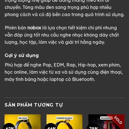
trọng lượng nhẹ giúp dễ dàng mang theo khi di
chuyển. Tông màu đen sang trọng phù hợp nhiều
phong cách và có độ bền cao trong quá trình sử dụng.
Phiên bản
nobox
là lựa chọn tiết kiệm chi phí nhưng
vẫn đáp ứng tốt nhu cầu nghe nhạc không dây chất
lượng, học tập, làm việc và giải trí hằng ngày.
Gợi ý sử dụng
Phù hợp để nghe Pop, EDM, Rap, Hip-hop, xem phim,
học online, làm việc từ xa và sử dụng cùng điện thoại,
máy tính bảng hoặc laptop có Bluetooth.
SẢN PHẨM TƯƠNG TỰ
SOLD
-62%
-46%
-78%