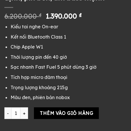
Giá
Giá
6.200.000
₫
1.390.000
₫
gốc
hiện
Kiểu tai nghe On-ear
là:
tại
6.200.000 ₫.
là:
Kết nối Bluetooth Class 1
1.390.000 ₫.
Chip Apple W1
Thời lượng pin đến 40 giờ
Sạc nhanh Fast Fuel 5 phút dùng 3 giờ
Tích hợp micro đàm thoại
Trọng lượng khoảng 215g
Màu đen, phiên bản nobox
Tai nghe Beats Solo3 Wireless cũ Nobox màu đen – Bluetooth
THÊM VÀO GIỎ HÀNG