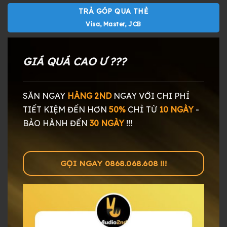
TRẢ GÓP QUA THẺ
Visa, Master, JCB
GIÁ QUÁ CAO Ư ???
SĂN NGAY
HÀNG 2ND
NGAY
VỚI CHI PHÍ
TIẾT KIỆM ĐẾN HƠN
50%
CHỈ TỪ
10 NGÀY
-
BẢO HÀNH ĐẾN
30 NGÀY
!!!
GỌI NGAY 0868.068.608 !!!