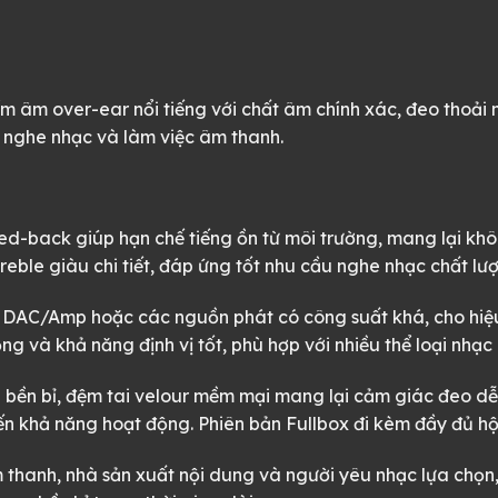
âm over-ear nổi tiếng với chất âm chính xác, đeo thoải m
 nghe nhạc và làm việc âm thanh.
d-back giúp hạn chế tiếng ồn từ môi trường, mang lại khô
 treble giàu chi tiết, đáp ứng tốt nhu cầu nghe nhạc chất 
 DAC/Amp hoặc các nguồn phát có công suất khá, cho hiệu 
ng và khả năng định vị tốt, phù hợp với nhiều thể loại nhạc
i bền bỉ, đệm tai velour mềm mại mang lại cảm giác đeo d
n khả năng hoạt động. Phiên bản Fullbox đi kèm đầy đủ hộp
 thanh, nhà sản xuất nội dung và người yêu nhạc lựa chọ