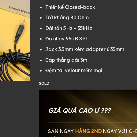
4.990.000 ₫.
là:
Thiết kế Closed-back
2.68
Trở kháng 80 Ohm
Dải tần 5Hz – 35kHz
Độ nhạy 96dB SPL
Jack 3.5mm kèm adapter 6.35mm
Cáp thẳng dài 3m
Đệm tai velour mềm mại
SOLD
GIÁ QUÁ CAO Ư ???
SĂN NGAY
HÀNG 2ND
NGAY
VỚI CH