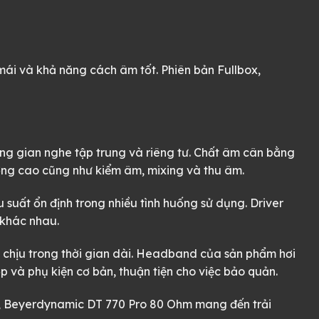
ái và khả năng cách âm tốt. Phiên bản Fullbox,
ng gian nghe tập trung và riêng tư. Chất âm cân bằng
lượng cao cũng như kiểm âm, mixing và thu âm.
suất ổn định trong nhiều tình huống sử dụng. Driver
 khác nhau.
ễ chịu trong thời gian dài. Headband của sản phẩm hơi
 và phụ kiện cơ bản, thuận tiện cho việc bảo quản.
n, Beyerdynamic DT 770 Pro 80 Ohm mang đến trải