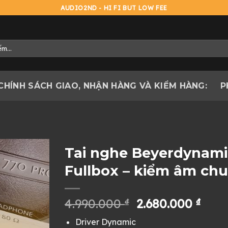
AUDIO2ND - HI FI BUT LOW FEE
CHÍNH SÁCH GIAO, NHẬN HÀNG VÀ KIỂM HÀNG:
P
Tai nghe Beyerdynami
Fullbox – kiểm âm chu
Giá
Giá
4.990.000
₫
2.680.000
₫
gốc
hiện
Driver Dynamic
là:
tại