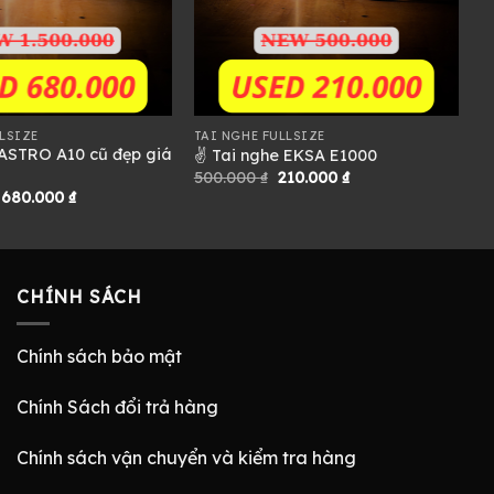
LSIZE
TAI NGHE FULLSIZE
 ASTRO A10 cũ đẹp giá
✌ Tai nghe EKSA E1000
Giá
Giá
500.000
₫
210.000
₫
gốc
hiện
Giá
Giá
680.000
₫
là:
tại
gốc
hiện
500.000 ₫.
là:
là:
tại
210.000 ₫.
1.500.000 ₫.
là:
680.000 ₫.
CHÍNH SÁCH
Chính sách bảo mật
Chính Sách đổi trả hàng
Chính sách vận chuyển và kiểm tra hàng