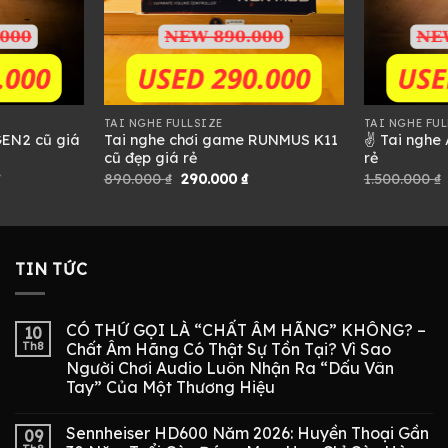
TAI NGHE FULLSIZE
TAI NGHE FUL
EN2 cũ giá
Tai nghe chơi game RUNMUS K11
✌ Tai nghe
cũ đẹp giá rẻ
rẻ
Giá
Giá
Giá
₫
890.000
₫
290.000
₫
1.500.000
₫
hiện
gốc
hiện
tại
là:
tại
 ₫.
là:
890.000 ₫.
là:
680.000 ₫.
290.000 ₫.
TIN TỨC
CÓ THỨ GỌI LÀ “CHẤT ÂM HÃNG” KHÔNG? –
10
Th8
Chất Âm Hãng Có Thật Sự Tồn Tại? Vì Sao
Người Chơi Audio Luôn Nhận Ra “Dấu Vân
Tay” Của Một Thương Hiệu
Sennheiser HD600 Năm 2026: Huyền Thoại Gần
09