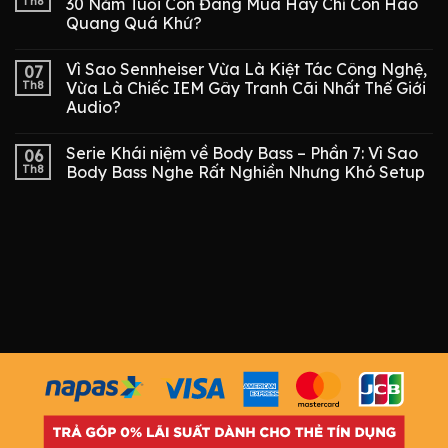
Th8
30 Năm Tuổi Còn Đáng Mua Hay Chỉ Còn Hào
Quang Quá Khứ?
Vì Sao Sennheiser Vừa Là Kiệt Tác Công Nghệ,
07
Th8
Vừa Là Chiếc IEM Gây Tranh Cãi Nhất Thế Giới
Audio?
Serie Khái niệm về Body Bass – Phần 7: Vì Sao
06
Th8
Body Bass Nghe Rất Nghiền Nhưng Khó Setup