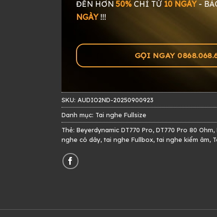
ĐẾN HƠN
50%
CHỈ TỪ
10 NGÀY
-
BẢ
NGÀY
!!!
GỌI NGAY 0868.068.60
SKU:
AUDIO2ND-20250900923
Danh mục:
Tai nghe Fullsize
Thẻ:
Beyerdynamic DT770 Pro
,
DT770 Pro 80 Ohm
,
nghe có dây
,
tai nghe Fullbox
,
tai nghe kiểm âm
,
T