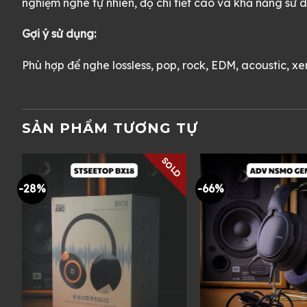
nghiệm nghe tự nhiên, độ chi tiết cao và khả năng sử d
Gợi ý sử dụng:
Phù hợp để nghe lossless, pop, rock, EDM, acoustic, x
SẢN PHẨM TƯƠNG TỰ
SOLD
-28%
-66%