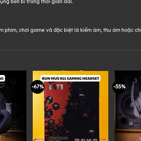
ụng bền bỉ trong thời gian dài.
em phim, chơi game và đặc biệt là kiểm âm, thu âm hoặc ch
-67%
-55%