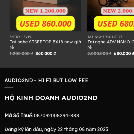
ENTRY LEVEL
TAI NGHE FULLSIZE
ũ
Tai nghe STSEETOP BX18 new giá
Tai nghe ADV NSMO G
rẻ
rẻ
Giá
Giá
Giá
1.200.000
₫
860.000
₫
2.000.000
₫
680.000
gốc
hiện
gốc
là:
tại
là:
1.200.000 ₫.
là:
2.000.000
860.000 ₫.
AUDIO2ND - HI FI BUT LOW FEE
HỘ KINH DOANH AUDIO2ND
Mã Số Thuế
: 087092008294-888
Đăng ký lần đầu, ngày 22 tháng 08 năm 2025