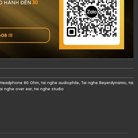
O HÀNH ĐẾN
30
8 !!!
Headphone 80 Ohm
,
tai nghe audiophile
,
Tai nghe Beyerdynamic
,
tai
ai nghe over ear
,
tai nghe studio