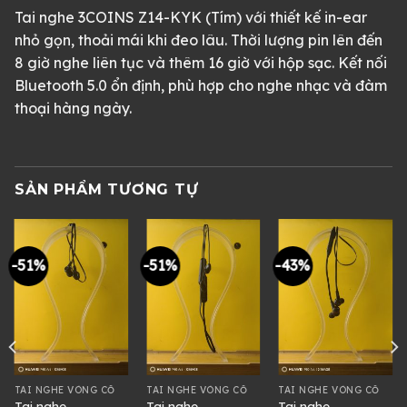
Tai nghe 3COINS Z14-KYK (Tím) với thiết kế in-ear
nhỏ gọn, thoải mái khi đeo lâu. Thời lượng pin lên đến
8 giờ nghe liên tục và thêm 16 giờ với hộp sạc. Kết nối
Bluetooth 5.0 ổn định, phù hợp cho nghe nhạc và đàm
thoại hàng ngày.
SẢN PHẨM TƯƠNG TỰ
-51%
-51%
-43%
TAI NGHE VÒNG CỔ
TAI NGHE VÒNG CỔ
TAI NGHE VÒNG CỔ
Tai nghe
Tai nghe
Tai nghe