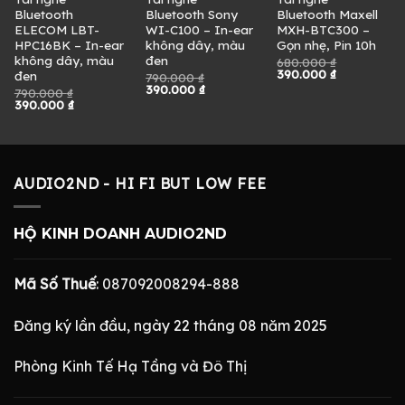
Bluetooth
Bluetooth Sony
Bluetooth Maxell
ELECOM LBT-
WI-C100 – In-ear
MXH-BTC300 –
HPC16BK – In-ear
không dây, màu
Gọn nhẹ, Pin 10h
không dây, màu
đen
680.000
₫
Giá
Giá
390.000
₫
đen
790.000
₫
gốc
hiện
Giá
Giá
390.000
₫
790.000
₫
là:
tại
gốc
hiện
Giá
Giá
390.000
₫
680.000 ₫.
là:
là:
tại
gốc
hiện
390.000 ₫.
790.000 ₫.
là:
là:
tại
390.000 ₫.
790.000 ₫.
là:
.
390.000 ₫.
AUDIO2ND - HI FI BUT LOW FEE
HỘ KINH DOANH AUDIO2ND
Mã Số Thuế
: 087092008294-888
Đăng ký lần đầu, ngày 22 tháng 08 năm 2025
Phòng Kinh Tế Hạ Tầng và Đô Thị