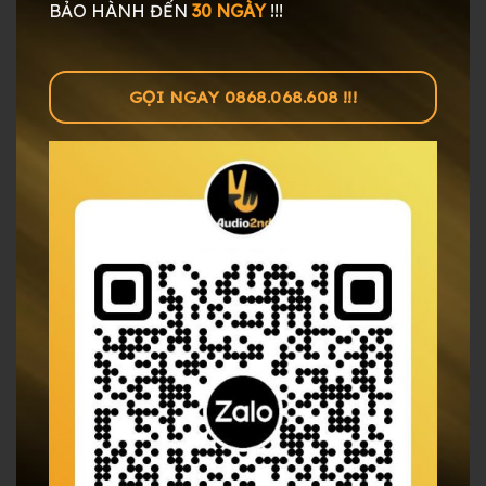
BẢO HÀNH ĐẾN
30 NGÀY
!!!
GỌI NGAY 0868.068.608 !!!