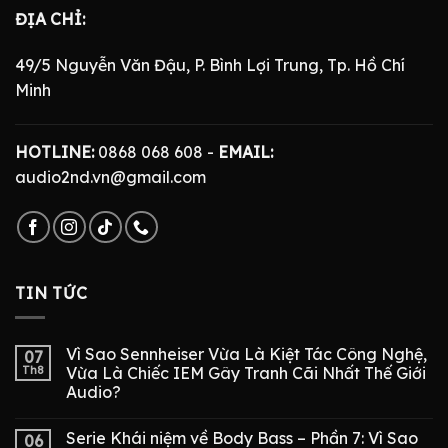
ĐỊA CHỈ:
49/5 Nguyễn Văn Đậu, P. Bình Lợi Trung, Tp. Hồ Chí
Minh
HOTLINE:
0868 068 608 -
EMAIL:
audio2nd.vn@gmail.com
TIN TỨC
Vì Sao Sennheiser Vừa Là Kiệt Tác Công Nghệ,
07
Th8
Vừa Là Chiếc IEM Gây Tranh Cãi Nhất Thế Giới
Audio?
Serie Khái niệm về Body Bass – Phần 7: Vì Sao
06