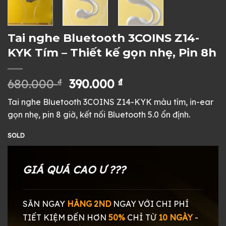
Tai nghe Bluetooth 3COINS Z14-
KYK Tím – Thiết kế gọn nhẹ, Pin 8h
Giá
Giá
680.000
₫
390.000
₫
gốc
hiện
Tai nghe Bluetooth 3COINS Z14-KYK màu tím, in-ear
là:
tại
gọn nhẹ, pin 8 giờ, kết nối Bluetooth 5.0 ổn định.
680.000 ₫.
là:
390.000 ₫.
SOLD
GIÁ QUÁ CAO Ư ???
SĂN NGAY
HÀNG 2ND
NGAY
VỚI CHI PHÍ
TIẾT KIỆM ĐẾN HƠN
50%
CHỈ TỪ
10 NGÀY
-