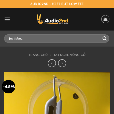
Skip
AUDIO2ND - HI FI BUT LOW FEE
to
content
Tìm
kiếm:
TRANG CHỦ
/
TAI NGHE VÒNG CỔ
-43%