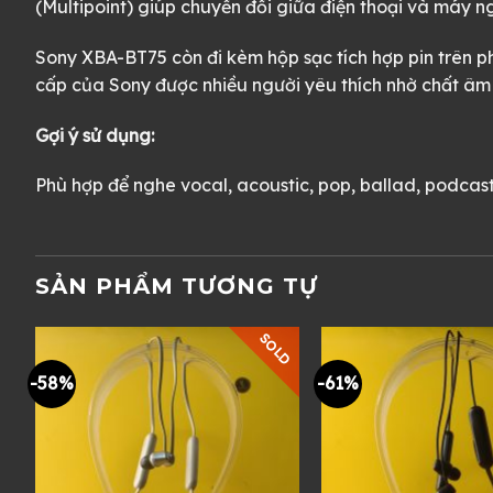
(Multipoint) giúp chuyển đổi giữa điện thoại và máy 
Sony XBA-BT75 còn đi kèm hộp sạc tích hợp pin trên p
cấp của Sony được nhiều người yêu thích nhờ chất âm 
Gợi ý sử dụng:
Phù hợp để nghe vocal, acoustic, pop, ballad, podcast 
SẢN PHẨM TƯƠNG TỰ
SOLD
-58%
-61%