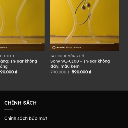
UETOOTH
TAI NGHE VÒNG CỔ
ắng) In-ear không
Sony WI-C100 – In-ear không
rắng
dây, màu kem
iá
Giá
Giá
Giá
390.000
₫
790.000
₫
390.000
₫
gốc
hiện
gốc
hiện
à:
tại
là:
tại
60.000 ₫.
là:
790.000 ₫.
là:
390.000 ₫.
390.000 ₫.
CHÍNH SÁCH
Chính sách bảo mật