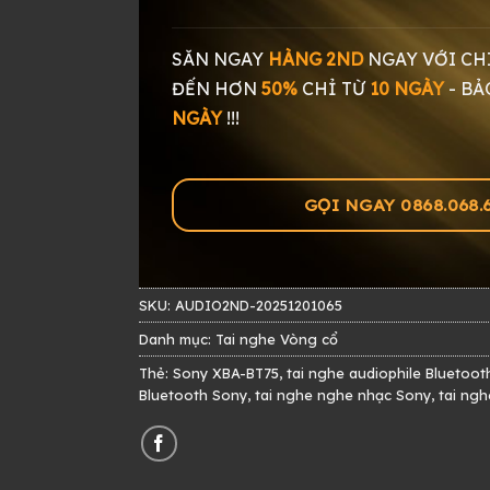
SĂN NGAY
HÀNG 2ND
NGAY
VỚI CH
ĐẾN HƠN
50%
CHỈ TỪ
10 NGÀY
-
BẢ
NGÀY
!!!
GỌI NGAY 0868.068.60
SKU:
AUDIO2ND-20251201065
Danh mục:
Tai nghe Vòng cổ
Thẻ:
Sony XBA-BT75
,
tai nghe audiophile Bluetoot
Bluetooth Sony
,
tai nghe nghe nhạc Sony
,
tai ng