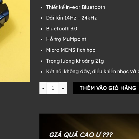
Thiết kế in-ear Bluetooth
Dải tần 14Hz – 24kHz
Bluetooth 3.0
Hỗ trợ Multipoint
Micro MEMS tích hợp
Trọng lượng khoảng 21g
Kết nối không dây, điều khiển nhạc và 
Tai nghe Bluetooth vòng cổ Sony XBA-BT75 cũ 
THÊM VÀO GIỎ HÀNG
GIÁ QUÁ CAO Ư ???