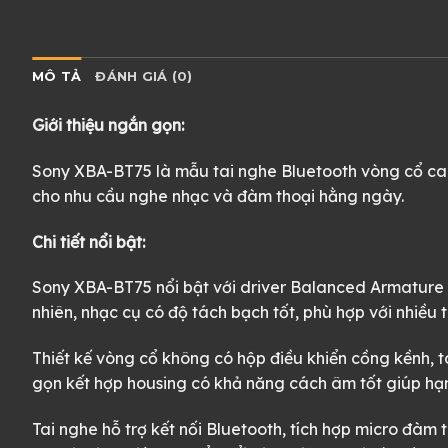
MÔ TẢ
ĐÁNH GIÁ (0)
Giới thiệu ngắn gọn:
Sony XBA-BT75 là mẫu tai nghe Bluetooth vòng cổ cao 
cho nhu cầu nghe nhạc và đàm thoại hằng ngày.
Chi tiết nổi bật:
Sony XBA-BT75 nổi bật với driver Balanced Armature đ
nhiên, nhạc cụ có độ tách bạch tốt, phù hợp với nhiều t
Thiết kế vòng cổ không có hộp điều khiển cồng kềnh, t
gọn kết hợp housing có khả năng cách âm tốt giúp hạn
Tai nghe hỗ trợ kết nối Bluetooth, tích hợp micro đàm t