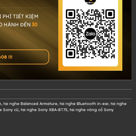
I PHÍ TIẾT KIỆM
O HÀNH ĐẾN
30
8 !!!
h
,
tai nghe Balanced Armature
,
tai nghe Bluetooth in-ear
,
tai nghe
he Sony cũ
,
tai nghe Sony XBA-BT75
,
tai nghe vòng cổ Sony