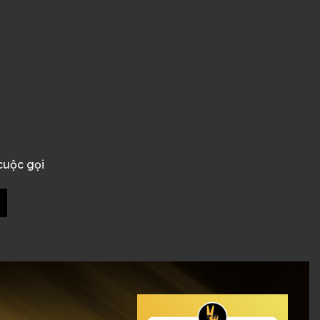
cuộc gọi
- âm thanh BA chi tiết, đeo gọn nhẹ số lượng