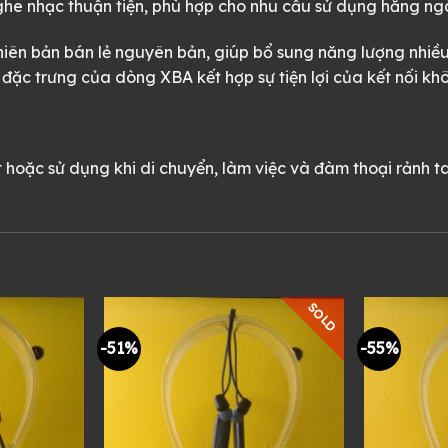
nghe nhạc thuận tiện, phù hợp cho nhu cầu sử dụng hằng ng
hiên bản bán lẻ nguyên bản, giúp bổ sung năng lượng nhiều
đặc trưng của dòng XBA kết hợp sự tiện lợi của kết nối kh
hoặc sử dụng khi di chuyển, làm việc và đàm thoại rảnh tay
SOLD
-51%
-55%