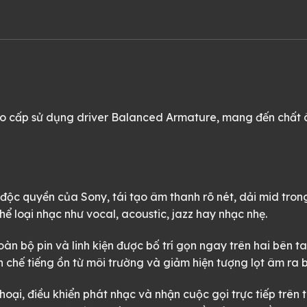
cấp sử dụng driver Balanced Armature, mang đến chất âm t
ộc quyền của Sony, tái tạo âm thanh rõ nét, dải mid trong
hể loại nhạc như vocal, acoustic, jazz hay nhạc nhẹ.
oàn bộ pin và linh kiện được bố trí gọn ngay trên hai bên
 chế tiếng ồn từ môi trường và giảm hiện tượng lọt âm ra 
hoại, điều khiển phát nhạc và nhận cuộc gọi trực tiếp trên t