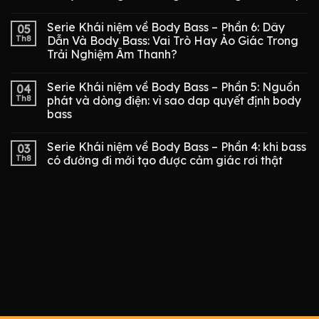
Serie Khái niệm về Body Bass – Phần 6: Dây
05
Th8
Dẫn Và Body Bass: Vai Trò Hay Ảo Giác Trong
Trải Nghiệm Âm Thanh?
Serie Khái niệm về Body Bass – Phần 5: Nguồn
04
Th8
phát và dòng điện: vì sao dap quyết định body
bass
Serie Khái niệm về Body Bass – Phần 4: khi bass
03
Th8
có đường đi mới tạo được cảm giác rơi thật