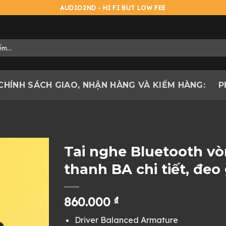
AUDIO2ND - HI FI BUT LOW FEE
CHÍNH SÁCH GIAO, NHẬN HÀNG VÀ KIỂM HÀNG:
P
Tai nghe Bluetooth v
thanh BA chi tiết, đeo
860.000
₫
Driver Balanced Armature