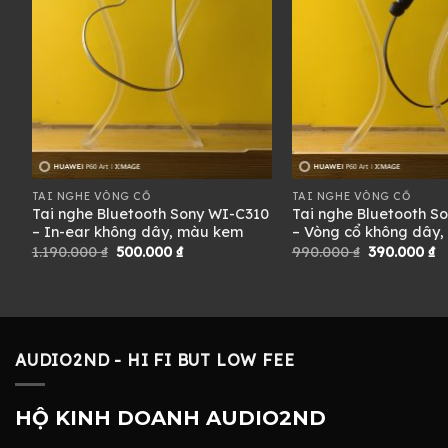
TAI NGHE VÒNG CỔ
TAI NGHE VÒNG CỔ
S
Tai nghe Bluetooth Sony WI-C310
Tai nghe Bluetooth S
en
– In-ear không dây, màu kem
– Vòng cổ không dây,
Giá
Giá
Giá
G
1.190.000
₫
500.000
₫
990.000
₫
390.000
₫
gốc
hiện
gốc
h
là:
tại
là:
tạ
1.190.000 ₫.
là:
990.000 ₫.
là
500.000 ₫.
3
AUDIO2ND - HI FI BUT LOW FEE
HỘ KINH DOANH AUDIO2ND