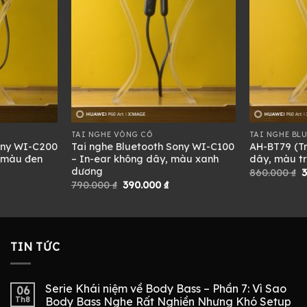
TAI NGHE VÒNG CỔ
TAI NGHE BL
ony WI-C200
Tai nghe Bluetooth Sony WI-C100
AH-BT79 (Tr
 màu đen
– In-ear không dây, màu xanh
dây, màu t
dương
iá
G
860.000
₫
iện
Giá
Giá
790.000
₫
390.000
₫
i
l
gốc
hiện
:
8
là:
tại
90.000 ₫.
790.000 ₫.
là:
390.000 ₫.
TIN TỨC
Serie Khái niệm về Body Bass – Phần 7: Vì Sao
06
Th8
Body Bass Nghe Rất Nghiền Nhưng Khó Setup