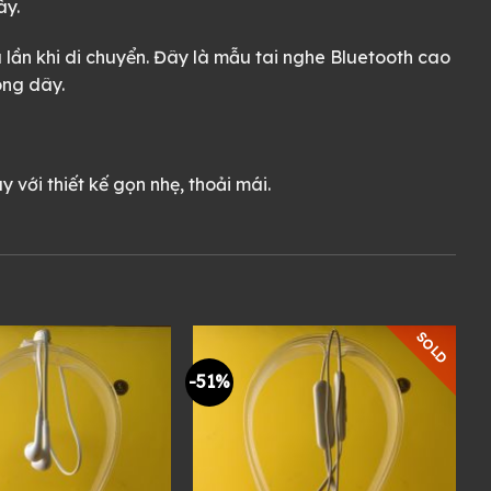
ày.
 lần khi di chuyển. Đây là mẫu tai nghe Bluetooth cao
ông dây.
 với thiết kế gọn nhẹ, thoải mái.
SOLD
-51%