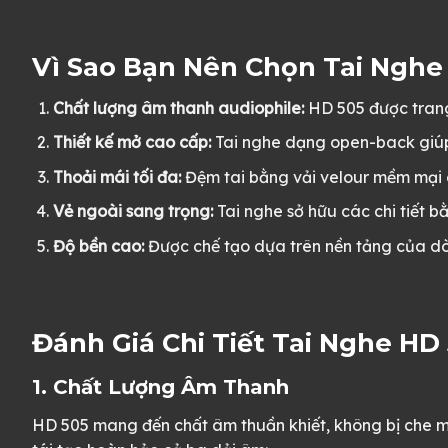
Vì Sao Bạn Nên Chọn Tai Nghe
Chất lượng âm thanh audiophile:
HD 505 được trang 
Thiết kế mở cao cấp:
Tai nghe dạng open-back giúp 
Thoải mái tối đa:
Đệm tai bằng vải velour mềm mại c
Vẻ ngoài sang trọng:
Tai nghe sở hữu các chi tiết bằ
Độ bền cao:
Được chế tạo dựa trên nền tảng của dò
Đánh Giá Chi Tiết Tai Nghe HD
1. Chất Lượng Âm Thanh
HD 505 mang đến chất âm thuần khiết, không bị che mờ