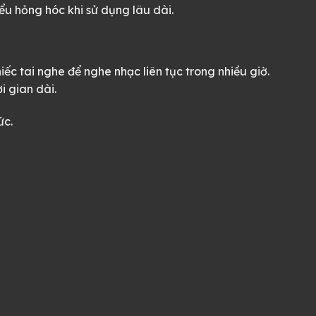
ểu hỏng hóc khi sử dụng lâu dài.
ếc tai nghe để nghe nhạc liên tục trong nhiều giờ.
i gian dài.
ức.