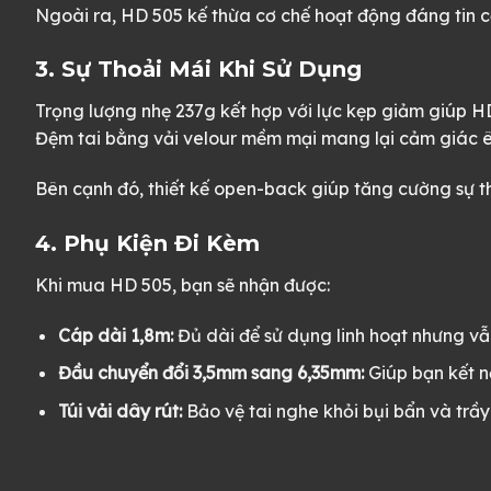
Ngoài ra, HD 505 kế thừa cơ chế hoạt động đáng tin cậ
3. Sự Thoải Mái Khi Sử Dụng
Trọng lượng nhẹ 237g kết hợp với lực kẹp giảm giúp HD
Đệm tai bằng vải velour mềm mại mang lại cảm giác êm
Bên cạnh đó, thiết kế open-back giúp tăng cường sự t
4. Phụ Kiện Đi Kèm
Khi mua HD 505, bạn sẽ nhận được:
Cáp dài 1,8m:
Đủ dài để sử dụng linh hoạt nhưng vẫn
Đầu chuyển đổi 3,5mm sang 6,35mm:
Giúp bạn kết nố
Túi vải dây rút:
Bảo vệ tai nghe khỏi bụi bẩn và trầy