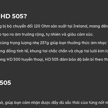
 HD 505?
bị bộ chuyển đổi 120 Ohm sản xuất tại Ireland, mang đến 
tạo ra âm trường rộng, tự nhiên và giàu cảm xúc.
ùng trọng lượng nhẹ 237g giúp bạn thưởng thức âm nhạc t
ng đồng tinh tế, khung tai chắc chắn và chụp tai lưới kim l
ng HD 500 huyền thoại, HD 505 đảm bảo độ bền bỉ theo thờ
 505
, giúp bạn cảm nhận được đầy đủ sắc thái của từng nốt nhạ