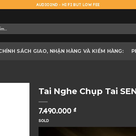
AUDIO2ND - HI FI BUT LOW FEE
CHÍNH SÁCH GIAO, NHẬN HÀNG VÀ KIỂM HÀNG:
P
Tai Nghe Chụp Tai SEN
7.490.000
₫
SOLD