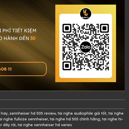
I PHÍ TIẾT KIỆM
O HÀNH ĐẾN
30
8 !!!
 hay
,
sennheiser hd 505 review
,
tai nghe audiophile giá tốt
,
tai nghe
ai nghe fullsize sennheiser
,
tai nghe hd 505 chính hãng
,
tai nghe hi-
r dây rời
,
tai nghe sennheiser hd series