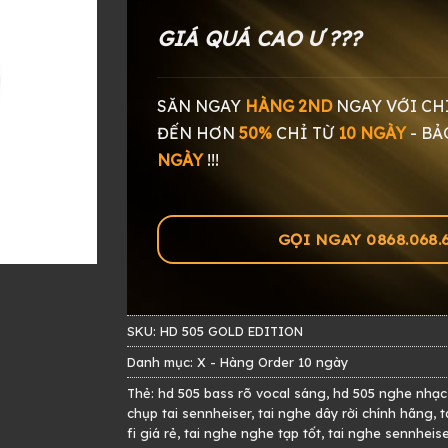
GIÁ QUÁ CAO Ư ???
SĂN NGAY
HÀNG 2ND
NGAY
VỚI CH
ĐẾN HƠN
50%
CHỈ TỪ
10 NGÀY
-
BẢ
NGÀY
!!!
GỌI NGAY 0868.068.60
SKU:
HD 505 GOLD EDITION
Danh mục:
X - Hàng Order 10 ngày
Thẻ:
hd 505 bass rõ vocal sáng
,
hd 505 nghe nhạc
chụp tai sennheiser
,
tai nghe dây rời chính hãng
,
t
fi giá rẻ
,
tai nghe nghe tạp tốt
,
tai nghe sennheise