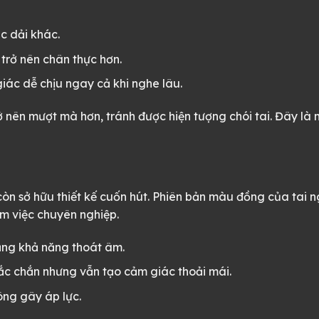
c dải khác.
 trở nên chân thực hơn.
giác dễ chịu ngay cả khi nghe lâu.
ở nên mượt mà hơn, tránh được hiện tượng chói tai. Đây là 
òn sở hữu thiết kế cuốn hút. Phiên bản màu đồng của tai n
àm việc chuyên nghiệp.
ăng khả năng thoát âm.
c chắn nhưng vẫn tạo cảm giác thoải mái.
ng gây áp lực.