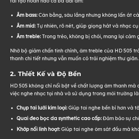
tái tạo hoàn hảo cả ba dải âm:
Âm bass:
Cân bằng, sâu lắng nhưng không lấn át cá
Âm mid:
Tự nhiên, rõ nét, giúp giọng hát và nhạc cụ
Âm treble:
Trong trẻo, không bị chói, mang lại cảm 
Nhờ bộ giảm chấn tinh chỉnh, âm treble của HD 505 tr
thanh chi tiết nhưng vẫn muốn có trải nghiệm thư giãn.
2. Thiết Kế và Độ Bền
HD 505 không chỉ nổi bật về chất lượng âm thanh mà c
việc nghe nhạc tại nhà và sử dụng trong môi trường l
Chụp tai lưới kim loại:
Giúp tai nghe bền bỉ hơn và t
Quai đeo bọc da synthetic cao cấp:
Đảm bảo sự chắ
Khớp nối linh hoạt:
Giúp tai nghe ôm sát đầu mà khô