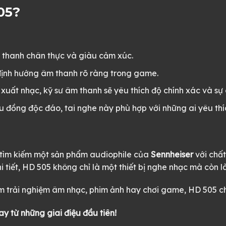
05?
thanh chân thực và giàu cảm xúc.
định hướng âm thanh rõ ràng trong game.
xuất nhạc, kỹ sư âm thanh sẽ yêu thích độ chính xác và s
u đồng độc đáo, tai nghe này phù hợp với những ai yêu thíc
g tìm kiếm một sản phẩm audiophile của
Sennheiser
với chất
hi tiết, HD 505 không chỉ là một thiết bị nghe nhạc mà còn 
 trải nghiệm âm nhạc, phim ảnh hay chơi game, HD 505 chí
 từ những giai điệu đầu tiên!