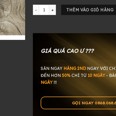
Tai Nghe Final Audio B3 số lượng
THÊM VÀO GIỎ HÀNG
GIÁ QUÁ CAO Ư ???
SĂN NGAY
HÀNG 2ND
NGAY
VỚI CH
ĐẾN HƠN
50%
CHỈ TỪ
10 NGÀY
-
BẢ
NGÀY
!!!
GỌI NGAY 0868.068.60