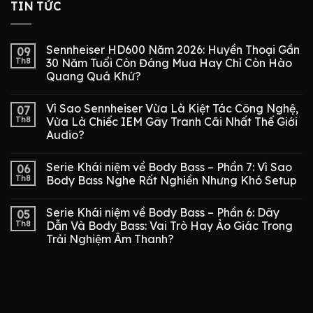
TIN TỨC
Sennheiser HD600 Năm 2026: Huyền Thoại Gần
09
Th8
30 Năm Tuổi Còn Đáng Mua Hay Chỉ Còn Hào
Quang Quá Khứ?
Vì Sao Sennheiser Vừa Là Kiệt Tác Công Nghệ,
07
Th8
Vừa Là Chiếc IEM Gây Tranh Cãi Nhất Thế Giới
Audio?
Serie Khái niệm về Body Bass – Phần 7: Vì Sao
06
Th8
Body Bass Nghe Rất Nghiền Nhưng Khó Setup
Serie Khái niệm về Body Bass – Phần 6: Dây
05
Th8
Dẫn Và Body Bass: Vai Trò Hay Ảo Giác Trong
Trải Nghiệm Âm Thanh?