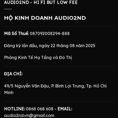
AUDIO2ND - HI FI BUT LOW FEE
HỘ KINH DOANH AUDIO2ND
Mã Số Thuế
: 087092008294-888
Đăng ký lần đầu, ngày 22 tháng 08 năm 2025
Phòng Kinh Tế Hạ Tầng và Đô Thị
ĐỊA CHỈ:
49/5 Nguyễn Văn Đậu, P. Bình Lợi Trung, Tp. Hồ Chí
Minh
HOTLINE:
0868 068 608 -
EMAIL:
audio2nd.vn@gmail.com