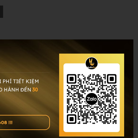
I PHÍ TIẾT KIỆM
O HÀNH ĐẾN
30
8 !!!