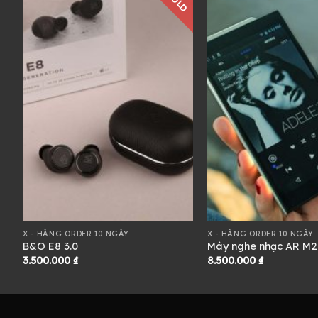
D
SOLD
X - HÀNG ORDER 10 NGÀY
X - HÀNG ORDER 10 NGÀY
B&O E8 3.0
Máy nghe nhạc AR M2
3.500.000
₫
8.500.000
₫