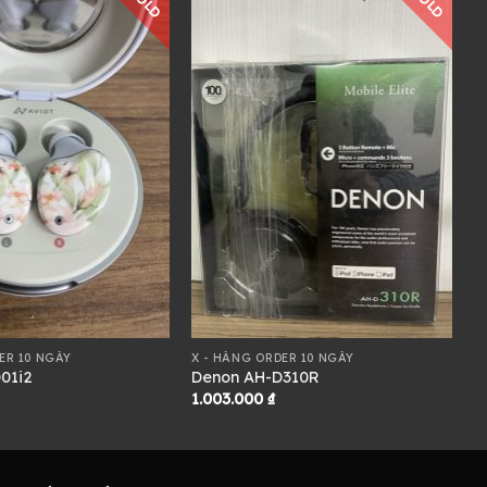
SOLD
SOLD
ER 10 NGÀY
X - HÀNG ORDER 10 NGÀY
01i2
Denon AH-D310R
1.003.000
₫