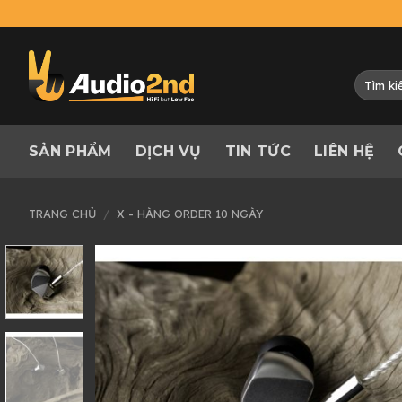
Skip
to
content
Tìm
kiếm:
SẢN PHẨM
DỊCH VỤ
TIN TỨC
LIÊN HỆ
TRANG CHỦ
/
X - HÀNG ORDER 10 NGÀY