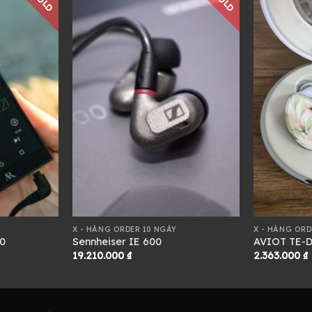
SOLD
SOLD
X - HÀNG ORDER 10 NGÀY
X - HÀNG ORD
0
Sennheiser IE 600
AVIOT TE-D
19.210.000
₫
2.363.000
₫