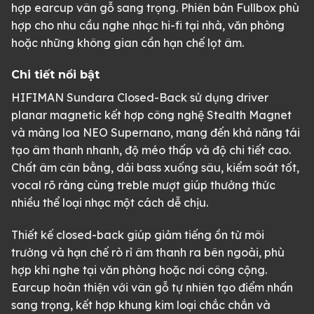
hợp earcup vân gỗ sang trọng. Phiên bản Fullbox phù
hợp cho nhu cầu nghe nhạc hi-fi tại nhà, văn phòng
hoặc những không gian cần hạn chế lọt âm.
Chi tiết nổi bật
HIFIMAN Sundara Closed-Back sử dụng driver
planar magnetic kết hợp công nghệ Stealth Magnet
và màng loa NEO Supernano, mang đến khả năng tái
tạo âm thanh nhanh, độ méo thấp và độ chi tiết cao.
Chất âm cân bằng, dải bass xuống sâu, kiểm soát tốt,
vocal rõ ràng cùng treble mượt giúp thưởng thức
nhiều thể loại nhạc một cách dễ chịu.
Thiết kế closed-back giúp giảm tiếng ồn từ môi
trường và hạn chế rò rỉ âm thanh ra bên ngoài, phù
hợp khi nghe tại văn phòng hoặc nơi công cộng.
Earcup hoàn thiện với vân gỗ tự nhiên tạo điểm nhấn
sang trọng, kết hợp khung kim loại chắc chắn và