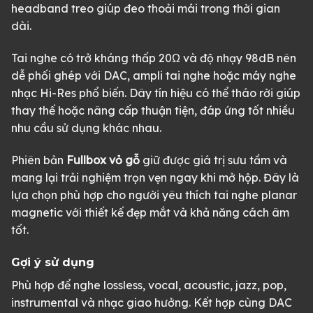
headband treo giúp đeo thoải mái trong thời gian
dài.
Tai nghe có trở kháng thấp 20Ω và độ nhạy 98dB nên
dễ phối ghép với DAC, ampli tai nghe hoặc máy nghe
nhạc Hi-Res phổ biến. Dây tín hiệu có thể tháo rời giúp
thay thế hoặc nâng cấp thuận tiện, đáp ứng tốt nhiều
nhu cầu sử dụng khác nhau.
Phiên bản
Fullbox vỏ gỗ
giữ được giá trị sưu tầm và
mang lại trải nghiệm trọn vẹn ngay khi mở hộp. Đây là
lựa chọn phù hợp cho người yêu thích tai nghe planar
magnetic với thiết kế đẹp mắt và khả năng cách âm
tốt.
Gợi ý sử dụng
Phù hợp để nghe lossless, vocal, acoustic, jazz, pop,
instrumental và nhạc giao hưởng. Kết hợp cùng DAC