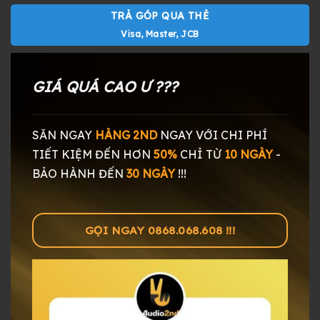
TRẢ GÓP QUA THẺ
Visa, Master, JCB
GIÁ QUÁ CAO Ư ???
SĂN NGAY
HÀNG 2ND
NGAY
VỚI CHI PHÍ
TIẾT KIỆM ĐẾN HƠN
50%
CHỈ TỪ
10 NGÀY
-
BẢO HÀNH ĐẾN
30 NGÀY
!!!
GỌI NGAY 0868.068.608 !!!