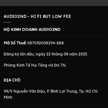
1.500.000 ₫.
là:
là:
tại
là:
tại
680.000 ₫.
620.000 ₫.
là:
1.800.000 ₫.
là:
268.000 ₫.
680.000 ₫.
AUDIO2ND - HI FI BUT LOW FEE
HỘ KINH DOANH AUDIO2ND
Mã Số Thuế
: 087092008294-888
Đăng ký lần đầu, ngày 22 tháng 08 năm 2025
Phòng Kinh Tế Hạ Tầng và Đô Thị
ĐỊA CHỈ:
49/5 Nguyễn Văn Đậu, P. Bình Lợi Trung, Tp. Hồ Chí
Minh