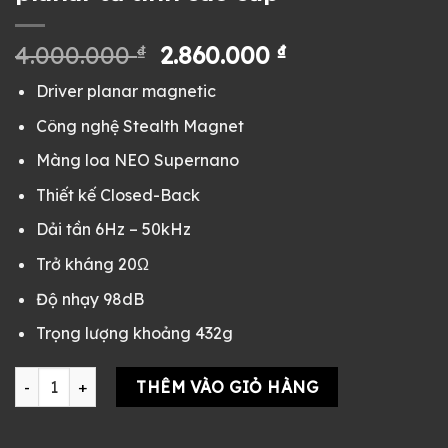
Giá
Giá
4.000.000
₫
2.860.000
₫
gốc
hiện
Driver planar magnetic
là:
tại
4.000.000 ₫.
là:
Công nghệ Stealth Magnet
2.860.000 ₫.
Màng loa NEO Supernano
Thiết kế Closed-Back
Dải tần 6Hz – 50kHz
Trở kháng 20Ω
Độ nhạy 98dB
Trọng lượng khoảng 432g
Tai nghe HIFIMAN Sundara Closed-Back cũ Fullbox vỏ gỗ - ta
THÊM VÀO GIỎ HÀNG