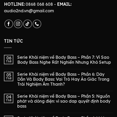
HOTLINE:
0868 068 608 -
EMAIL:
audio2nd.vn@gmail.com
TIN TỨC
Serie Khái niệm về Body Bass – Phần 7: Vì Sao
06
Th8
Body Bass Nghe Rất Nghiền Nhưng Khó Setup
Serie Khái niệm về Body Bass – Phần 6: Dây
05
Th8
Dẫn Và Body Bass: Vai Trò Hay Ảo Giác Trong
Trải Nghiệm Âm Thanh?
Serie Khái niệm về Body Bass – Phần 5: Nguồn
04
Th8
phát và dòng điện: vì sao dap quyết định body
bass