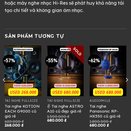
hoặc máy nghe nhạc Hi-Res sẽ phát huy khả năng tái
tạo chi tiết và không gian âm nhạc.
SẢN PHẨM TƯƠNG TỰ
SOLD
-57%
-55%
-62%
TAI NGHE FULLSIZE
TAI NGHE FULLSIZE
AUDIOPHILE
Tai nghe KOTION
✌ Tai nghe ASTRO
Tai nghe
EACH G9000 cũ
A10 cũ đẹp giá rẻ
Panasonic RP-
giá rẻ
HX350 cũ giá rẻ
1.500.000
₫
Giá
Giá
680.000
₫
620.000
₫
1.800.000
₫
gốc
hiện
Giá
Giá
Giá
Giá
268.000
₫
680.000
₫
là:
tại
gốc
hiện
gốc
hiện