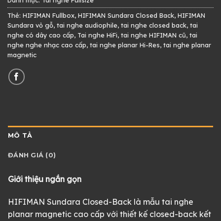
Thẻ:
HIFIMAN Fullbox
,
HIFIMAN Sundara Closed Back
,
HIFIMAN
Sundara vỏ gỗ
,
tai nghe audiophile
,
tai nghe closed back
,
tai
nghe có dây cao cấp
,
Tai nghe HiFi
,
tai nghe HIFIMAN cũ
,
tai
nghe nghe nhạc cao cấp
,
tai nghe planar Hi-Res
,
tai nghe planar
magnetic
MÔ TẢ
ĐÁNH GIÁ (0)
Giới thiệu ngắn gọn
HIFIMAN Sundara Closed-Back là mẫu tai nghe
planar magnetic cao cấp với thiết kế closed-back kết