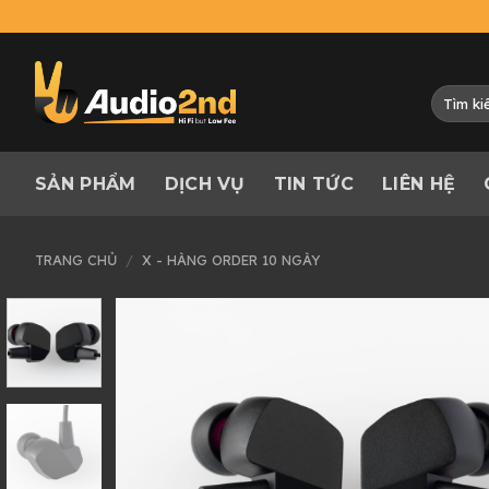
Skip
to
content
Tìm
kiếm:
SẢN PHẨM
DỊCH VỤ
TIN TỨC
LIÊN HỆ
TRANG CHỦ
/
X - HÀNG ORDER 10 NGÀY