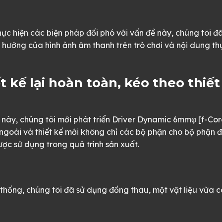
ực hiện các biện pháp đối phó với vấn đề này, chúng tôi đã
ướng của hình ảnh âm thanh trên trò chơi và nội dung thự
ết kế lại hoàn toàn, kéo theo thi
này, chúng tôi mới phát triển Driver Dynamic 6mmφ [f-Cor
c ngoài và thiết kế mới không chỉ các bộ phận cho bộ phận
ợc sử dụng trong quá trình sản xuất.
n thống, chúng tôi đã sử dụng đồng thau, một vật liệu vừa 