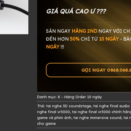
GIÁ QUÁ CAO Ư ???
SĂN NGAY
HÀNG 2ND
NGAY
VỚI CH
ĐẾN HƠN
50%
CHỈ TỪ
10 NGÀY
-
BẢ
NGÀY
!!!
GỌI NGAY 0868.068.60
Danh mục:
X - Hàng Order 10 ngày
Thẻ:
tai nghe 3D soundstage
,
tai nghe final audi
nghe final vr3000
,
tai nghe final vr3000 chính hãn
game và phim ảnh
,
tai nghe immersive sound
,
tai
cho game