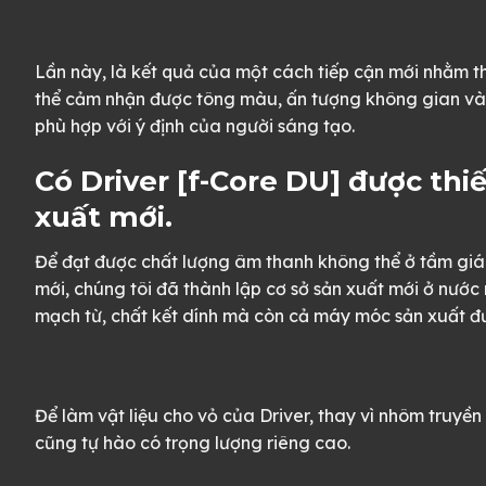
Lần này, là kết quả của một cách tiếp cận mới nhằm th
thể cảm nhận được tông màu, ấn tượng không gian và h
phù hợp với ý định của người sáng tạo.
Có Driver [f-Core DU] được thi
xuất mới.
Để đạt được chất lượng âm thanh không thể ở tầm giá 
mới, chúng tôi đã thành lập cơ sở sản xuất mới ở nướ
mạch từ, chất kết dính mà còn cả máy móc sản xuất đư
Để làm vật liệu cho vỏ của Driver, thay vì nhôm truyề
cũng tự hào có trọng lượng riêng cao.