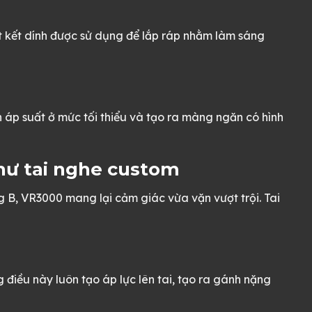
t kết dính được sử dụng để lắp ráp nhằm làm sáng
áp suất ở mức tối thiểu và tạo ra màng ngăn có hình
như tai nghe custom
ng B, VR3000 mang lại cảm giác vừa vặn vượt trội. Tai
g điều này luôn tạo áp lực lên tai, tạo ra gánh nặng