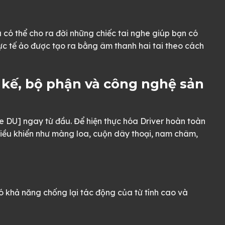
 có thể cho ra đời những chiếc tai nghe giúp bạn có
c tế ảo được tạo ra bằng âm thanh hai tai theo cách
ết kế, bộ phận và công nghệ sản
e DU] ngay từ đầu. Để hiện thực hóa Driver hoàn toàn
 điều khiển như màng loa, cuộn dây thoại, nam châm,
có khả năng chống lại tác động của từ tính cao và