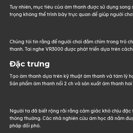
Tuy nhiên, mục tiêu của âm thanh được sử dụng song s
trọng không thể trình bày trực quan để giúp người chơ
Chúng tôi tin rằng để người chơi đắm chìm trong trò ch
thanh. Tai nghe VR3000 được phát triển dựa trên cách 
Đặc trưng
Tạo âm thanh dựa trên kỹ thuật âm thanh và tâm lý học
Sản phẩm âm thanh nổi 2 ch và sản xuất âm thanh hai t
Người ta đã biết rộng rãi rằng cảm giác khó chịu đặc t
thông thường. Các nhà nghiên cứu âm học đã nắm được
pháp đối phó.