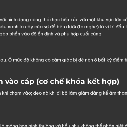
 với hình dạng công thái học tiếp xúc với một khu vực lớn
xanh lá cây của sơ đồ bên dưới (tai nghe) là vị trí đầu ti
 góp phần vào độ ổn định và phù hợp cuối cùng.
nhau. Ở mức độ không có cảm giác bị đè nén ở bất kỳ điểm t
m vào cáp (cơ chế khóa kết hợp)
n khi chạm vào; đeo nó khi đi bộ làm giảm đáng kể âm thanh
m là mỏng hơn bình thường và hầu như không thể phân biệt