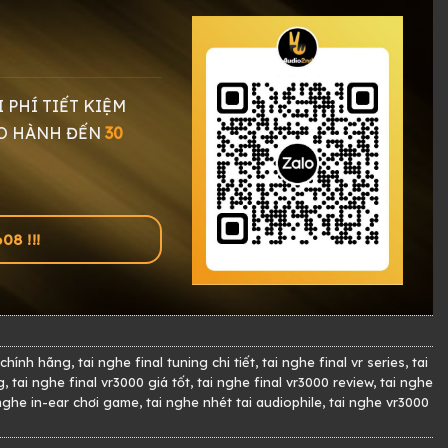
I PHÍ TIẾT KIỆM
O HÀNH ĐẾN
30
8 !!!
o chính hãng
,
tai nghe final tuning chi tiết
,
tai nghe final vr series
,
tai
g
,
tai nghe final vr3000 giá tốt
,
tai nghe final vr3000 review
,
tai nghe
 nghe in-ear chơi game
,
tai nghe nhét tai audiophile
,
tai nghe vr3000