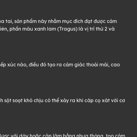
 của tai, sản phẩm này nhằm mục đích đạt được cảm
ên, phần màu xanh lam (Tragus) là vị trí thứ 2 và
iếp xúc nào, điều đó tạo ra cảm giác thoải mái, cao
 sột soạt khó chịu có thể xảy ra khi cáp cọ xát với cơ
 được với dây hoặc cáp làm bằng nhựa thông, tạo cảm