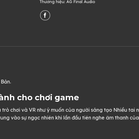
Thương hiệu:
AG Final Audio
 Bản.
dành cho chơi game
a trò chơi và VR như ý muốn của người sáng tạo Nhiều tai
ung vào sự ngạc nhiên khi lần đầu tiên nghe âm thanh của