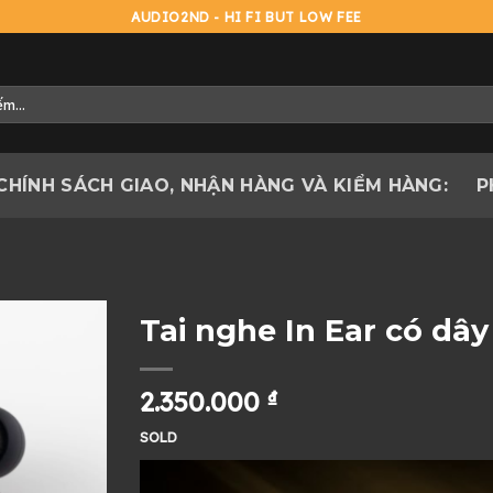
AUDIO2ND - HI FI BUT LOW FEE
CHÍNH SÁCH GIAO, NHẬN HÀNG VÀ KIỂM HÀNG:
P
Tai nghe In Ear có dâ
2.350.000
₫
SOLD