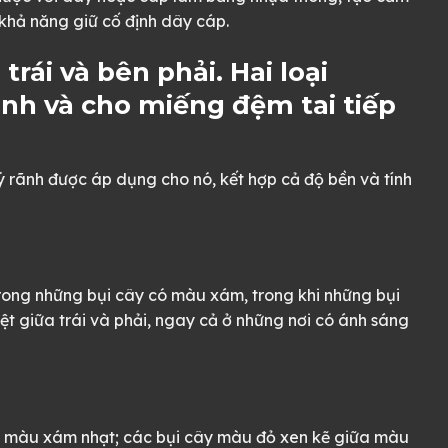
khả năng giữ cố định dây cáp.
trái và bên phải. Hai loại
nh và cho miếng đệm tai tiếp
ý rãnh được áp dụng cho nó, kết hợp cả độ bền và tính
rong những bụi cây có màu xám, trong khi những bụi
ệt giữa trái và phải, ngay cả ở những nơi có ánh sáng
à màu xám nhạt; các bụi cây màu đỏ xen kẽ giữa màu