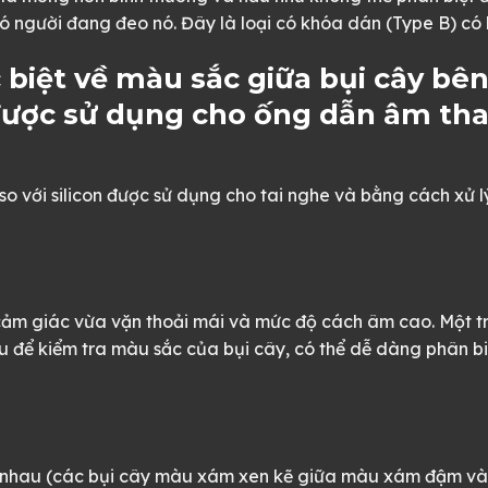
 người đang đeo nó. Đây là loại có khóa dán (Type B) có 
 biệt về màu sắc giữa bụi cây bên 
được sử dụng cho ống dẫn âm tha
o với silicon được sử dụng cho tai nghe và bằng cách xử l
cảm giác vừa vặn thoải mái và mức độ cách âm cao. Một t
u để kiểm tra màu sắc của bụi cây, có thể dễ dàng phân bi
ác nhau (các bụi cây màu xám xen kẽ giữa màu xám đậm v