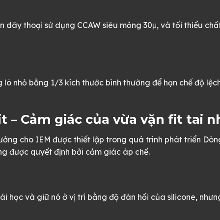
n dây thoại sử dụng CCAW siêu mỏng 30μ, và tối thiểu chấ
 nhỏ bằng 1/3 kích thước bình thường để hạn chế độ lệch 
t – Cảm giác của vừa vặn fit tai 
tưởng cho IEM được thiết lập trong quá trình phát triển Dò
ng được quyết định bởi cảm giác áp chế.
i học và giữ nó ở vị trí bằng độ đàn hồi của silicone, nhưn