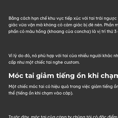
Bằng cách hạn chế khu vực tiếp xúc với tai trái ngược
giác vừa vặn mà không có cảm giác bị đè nén. Phần màu 
phần có màu hồng (khoang của concha) là vị trí thứ 3
Vì lý do đó, nó phù hợp với tai của nhiều người khác 
cấp như một chiếc tai nghe custom.
Móc tai giảm tiếng ồn khi chạ
Một chiếc móc tai có hiệu quả trong việc giảm tiếng ồ
thể (tiếng ồn khi chạm vào cáp).
Trước đây, móc tai của công ty chúng tôi có đặc điể