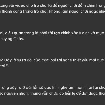
ong với video cho trò chơi là để người chơi đắm chìm tron
i thành công trong trò chơi, không làm người chơi ngạc nh
ơi, điều quan trọng là phải tái tạo chính xác ý định và mụ
suy nghĩ này.
 Đây là sự ra đời của một loại tai nghe thiết yếu mới dựa 
ai ”.
rưng xảy ra ở dải tần số cao khi nghe âm thanh hai tai cho
 nguyên nhân, nhưng vẫn chưa có tiền lệ để đạt được thàn