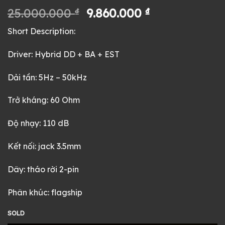
Giá
Giá
25.000.000
₫
9.860.000
₫
gốc
hiện
Short Description:
là:
tại
25.000.000 ₫.
là:
Driver: Hybrid DD + BA + EST
9.860.000 ₫.
Dải tần: 5Hz – 50kHz
Trở kháng: 60 Ohm
Độ nhạy: 110 dB
Kết nối: jack 3.5mm
Dây: tháo rời 2-pin
Phân khúc: flagship
SOLD