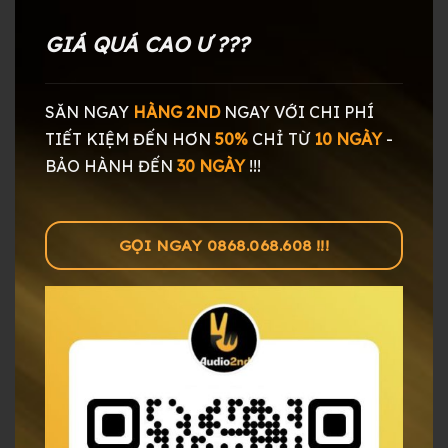
GIÁ QUÁ CAO Ư ???
SĂN NGAY
HÀNG 2ND
NGAY
VỚI CHI PHÍ
TIẾT KIỆM ĐẾN HƠN
50%
CHỈ TỪ
10 NGÀY
-
BẢO HÀNH ĐẾN
30 NGÀY
!!!
GỌI NGAY 0868.068.608 !!!