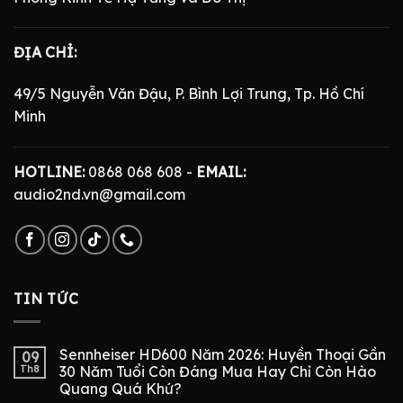
ĐỊA CHỈ:
49/5 Nguyễn Văn Đậu, P. Bình Lợi Trung, Tp. Hồ Chí
Minh
HOTLINE:
0868 068 608 -
EMAIL:
audio2nd.vn@gmail.com
TIN TỨC
Sennheiser HD600 Năm 2026: Huyền Thoại Gần
09
Th8
30 Năm Tuổi Còn Đáng Mua Hay Chỉ Còn Hào
Quang Quá Khứ?