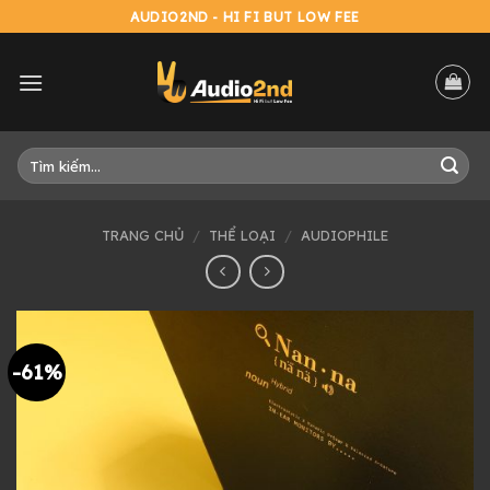
Skip
AUDIO2ND - HI FI BUT LOW FEE
to
content
Tìm
kiếm:
TRANG CHỦ
/
THỂ LOẠI
/
AUDIOPHILE
-61%