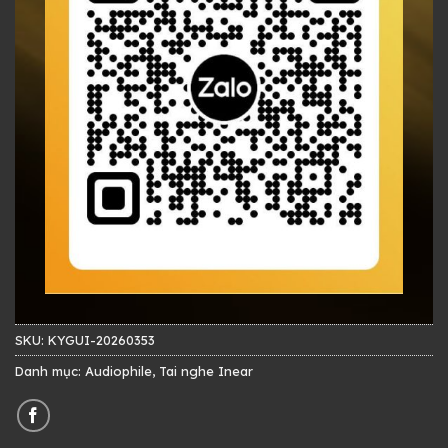
SKU:
KYGUI-20260353
Danh mục:
Audiophile
,
Tai nghe Inear