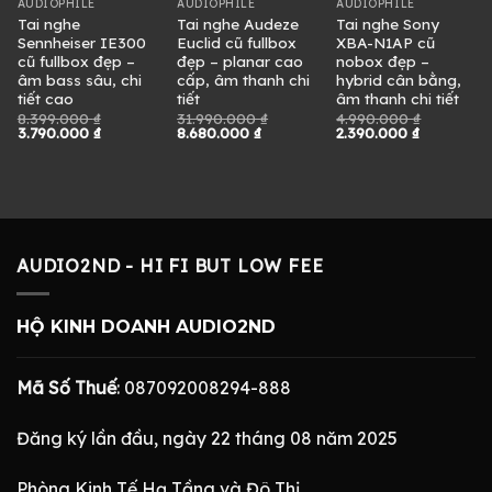
AUDIOPHILE
AUDIOPHILE
AUDIOPHILE
Tai nghe
Tai nghe Audeze
Tai nghe Sony
Sennheiser IE300
Euclid cũ fullbox
XBA-N1AP cũ
cũ fullbox đẹp –
đẹp – planar cao
nobox đẹp –
âm bass sâu, chi
cấp, âm thanh chi
hybrid cân bằng,
tiết cao
tiết
âm thanh chi tiết
8.399.000
₫
31.990.000
₫
4.990.000
₫
Giá
Giá
Giá
Giá
Giá
Giá
3.790.000
₫
8.680.000
₫
2.390.000
₫
gốc
hiện
gốc
hiện
gốc
hiện
là:
tại
là:
tại
là:
tại
8.399.000 ₫.
là:
31.990.000 ₫.
là:
4.990.000 ₫.
là:
3.790.000 ₫.
8.680.000 ₫.
2.390.000 
0 ₫.
AUDIO2ND - HI FI BUT LOW FEE
HỘ KINH DOANH AUDIO2ND
Mã Số Thuế
: 087092008294-888
Đăng ký lần đầu, ngày 22 tháng 08 năm 2025
Phòng Kinh Tế Hạ Tầng và Đô Thị