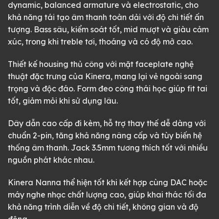
dynamic, balanced armature và electrostatic, cho
khả năng tái tạo âm thanh toàn dải với độ chi tiết ấn
tượng. Bass sâu, kiểm soát tốt, mid mượt và giàu cảm
xúc, trong khi treble tơi, thoáng và có độ mở cao.
Thiết kế housing thủ công với mặt faceplate nghệ
thuật đặc trưng của Kinera, mang lại vẻ ngoài sang
trọng và độc đáo. Form đeo công thái học giúp fit tai
tốt, giảm mỏi khi sử dụng lâu.
Dây dẫn cao cấp đi kèm, hỗ trợ thay thế dễ dàng với
chuẩn 2-pin, tăng khả năng nâng cấp và tùy biến hệ
thống âm thanh. Jack 3.5mm tương thích tốt với nhiều
nguồn phát khác nhau.
Kinera Nanna thể hiện tốt khi kết hợp cùng DAC hoặc
máy nghe nhạc chất lượng cao, giúp khai thác tối đa
khả năng trình diễn về độ chi tiết, không gian và độ
động.