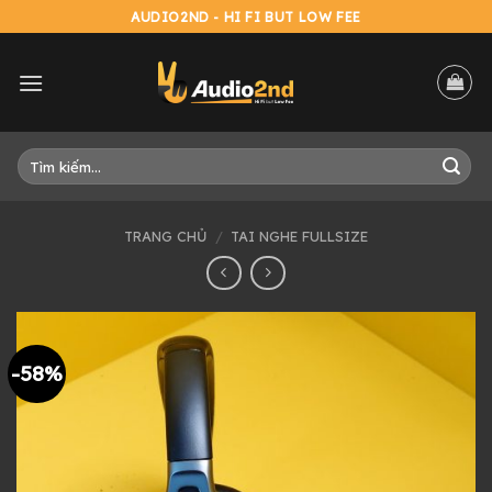
Skip
AUDIO2ND - HI FI BUT LOW FEE
to
content
Tìm
kiếm:
TRANG CHỦ
/
TAI NGHE FULLSIZE
-58%