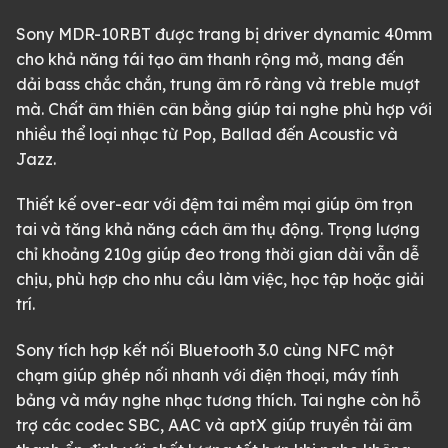
Sony MDR-10RBT được trang bị driver dynamic 40mm
cho khả năng tái tạo âm thanh rộng mở, mang đến
dải bass chắc chắn, trung âm rõ ràng và treble mượt
mà. Chất âm thiên cân bằng giúp tai nghe phù hợp với
nhiều thể loại nhạc từ Pop, Ballad đến Acoustic và
Jazz.
Thiết kế over-ear với đệm tai mềm mại giúp ôm trọn
tai và tăng khả năng cách âm thụ động. Trọng lượng
chỉ khoảng 210g giúp đeo trong thời gian dài vẫn dễ
chịu, phù hợp cho nhu cầu làm việc, học tập hoặc giải
trí.
Sony tích hợp kết nối Bluetooth 3.0 cùng NFC một
chạm giúp ghép nối nhanh với điện thoại, máy tính
bảng và máy nghe nhạc tương thích. Tai nghe còn hỗ
trợ các codec SBC, AAC và aptX giúp truyền tải âm