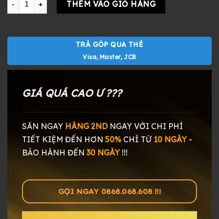
THÊM VÀO GIỎ HÀNG
TRẢ GÓP QUA THẺ
Visa, Master, JCB
GIÁ QUÁ CAO Ư ???
SĂN NGAY
HÀNG 2ND
NGAY
VỚI CHI PHÍ
TIẾT KIỆM ĐẾN HƠN
50%
CHỈ TỪ
10 NGÀY
-
BẢO HÀNH ĐẾN
30 NGÀY
!!!
GỌI NGAY 0868.068.608 !!!