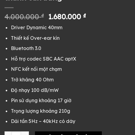
Giá
Giá
4.000.000
₫
1.680.000
₫
gốc
hiện
Driver Dynamic 40mm
là:
tại
4.000.000 ₫.
là:
Thiết kế Over-ear kín
1.680.000 ₫.
Bluetooth 3.0
Hỗ trợ codec SBC AAC aptX
NFC kết nối một chạm
Trở kháng 40 Ohm
Độ nhạy 100 dB/mW
Pin sử dụng khoảng 17 giờ
Trọng lượng khoảng 210g
Dải tần 5Hz – 40kHz có dây
Tai nghe Sony MDR-10RBT cũ Nobox đẹp - Bluetooth tiện lợi,