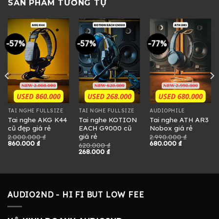
SẢN PHẨM TƯƠNG TỰ
-57%
-57%
-77%
TAI NGHE FULLSIZE
TAI NGHE FULLSIZE
AUDIOPHILE
Tai nghe AKG K44
Tai nghe KOTION
Tai nghe ATH AR3
cũ đẹp giá rẻ
EACH G9000 cũ
Nobox giá rẻ
giá rẻ
2.000.000
₫
2.990.000
₫
Giá
Giá
Giá
Giá
860.000
₫
680.000
₫
620.000
₫
gốc
hiện
gốc
hiện
Giá
Giá
268.000
₫
là:
tại
là:
tại
gốc
hiện
2.000.000 ₫.
là:
2.990.000 ₫.
là:
là:
tại
860.000 ₫.
680.000 ₫.
620.000 ₫.
là:
.
268.000 ₫.
AUDIO2ND - HI FI BUT LOW FEE