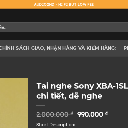
AUDIO2ND - HI FI BUT LOW FEE
CHÍNH SÁCH GIAO, NHẬN HÀNG VÀ KIỂM HÀNG:
P
Tai nghe Sony XBA-1SL
chi tiết, dễ nghe
Giá
Giá
2.000.000
₫
990.000
₫
gốc
hiện
Short Description:
là:
tại