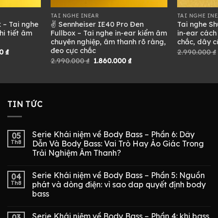
TAI NGHE INEAR
TAI NGHE IN
 – Tai nghe
✌ Sennheiser IE40 Pro Đen
Tai nghe Sh
hi tiết âm
Fullbox – Tai nghe in-ear kiểm âm
in-ear cách
chuyên nghiệp, âm thanh rõ ràng,
chắc, dây c
đeo cực chắc
Giá
00
₫
2.990.000
₫
hiện
Giá
Giá
2.990.000
₫
1.860.000
₫
tại
gốc
hiện
0 ₫.
là:
là:
tại
4.680.000 ₫.
2.990.000 ₫.
là:
1.860.000 ₫.
TIN TỨC
Serie Khái niệm về Body Bass – Phần 6: Dây
05
Th8
Dẫn Và Body Bass: Vai Trò Hay Ảo Giác Trong
Trải Nghiệm Âm Thanh?
Serie Khái niệm về Body Bass – Phần 5: Nguồn
04
Th8
phát và dòng điện: vì sao dap quyết định body
bass
Serie Khái niệm về Body Bass – Phần 4: khi bass
03