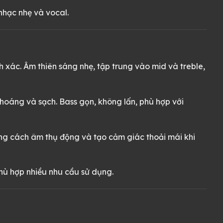
nhạc nhẹ và vocal.
 xác. Âm thiên sáng nhẹ, tập trung vào mid và treble,
 thoáng và sạch. Bass gọn, không lấn, phù hợp với
năng cách âm thụ động và tạo cảm giác thoải mái khi
hù hợp nhiều nhu cầu sử dụng.