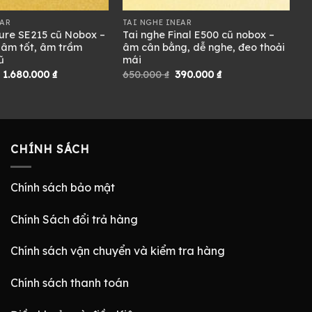
EAR
TAI NGHE INEAR
ure SE215 cũ Nobox –
Tai nghe Final E500 cũ nobox –
 âm tốt, âm trầm
âm cân bằng, dễ nghe, đeo thoải
ũ
mái
Giá
Giá
Giá
Giá
1.680.000
₫
650.000
₫
390.000
₫
gốc
hiện
gốc
hiện
là:
tại
là:
tại
2.990.000 ₫.
là:
650.000 ₫.
là:
1.680.000 ₫.
390.000 ₫.
CHÍNH SÁCH
Chính sách bảo mật
Chính Sách đổi trả hàng
Chính sách vận chuyển và kiểm tra hàng
Chính sách thanh toán