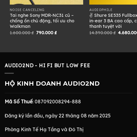
NOISE CANCELING
AUDIOPHILE
Tai nghe Sony MDR-NC31 cũ –
✌ Shure SE535 Fullbox
am
chống ồn chủ động, tối ưu cho
in-ear 3 BA cao cấp, c
Walkman
thanh tuyệt vời
Giá
Giá
Giá
1.600.000
₫
790.000
₫
14.390.000
₫
4.680.0
gốc
hiện
gốc
là:
tại
là:
1.600.000 ₫.
là:
14.390.00
790.000 ₫.
AUDIO2ND - HI FI BUT LOW FEE
HỘ KINH DOANH AUDIO2ND
Mã Số Thuế
: 087092008294-888
Đăng ký lần đầu, ngày 22 tháng 08 năm 2025
Phòng Kinh Tế Hạ Tầng và Đô Thị