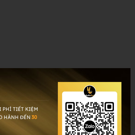
0 ₫.
I PHÍ TIẾT KIỆM
O HÀNH ĐẾN
30