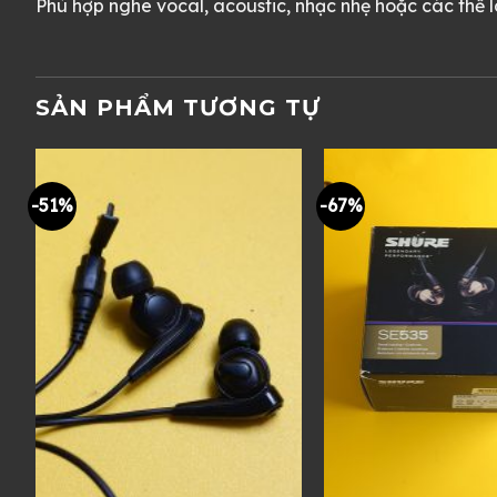
Phù hợp nghe vocal, acoustic, nhạc nhẹ hoặc các thể loạ
SẢN PHẨM TƯƠNG TỰ
D
-51%
-67%