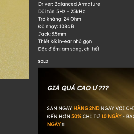
Driver: Balanced Armature
2.000.000 ₫.
là:
Dải tần: 5Hz – 25kHz
990.00
Trở kháng: 24 Ohm
Độ nhạy: 108dB
Jack: 3.5mm
Thiết kế: in-ear nhỏ gọn
Đặc điểm: âm sáng, chi tiết
SOLD
GIÁ QUÁ CAO Ư ???
SĂN NGAY
HÀNG 2ND
NGAY
VỚI CH
ĐẾN HƠN
50%
CHỈ TỪ
10 NGÀY
-
BẢ
NGÀY
!!!