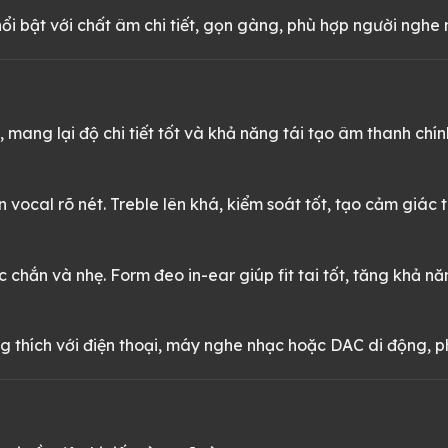
i bật với chất âm chi tiết, gọn gàng, phù hợp người nghe 
ng lại độ chi tiết tốt và khả năng tái tạo âm thanh chính
n vocal rõ nét. Treble lên khá, kiểm soát tốt, tạo cảm giác
 chắn và nhẹ. Form đeo in-ear giúp fit tai tốt, tăng khả 
 thích với điện thoại, máy nghe nhạc hoặc DAC di động, p