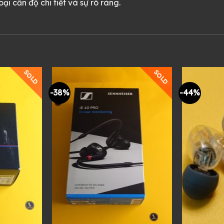
i cần độ chi tiết và sự rõ ràng.
SOLD
SOLD
-38%
-44%