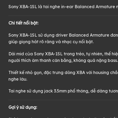
Sony XBA-1SL là tai nghe in-ear Balanced Armature nổ
Chi tiết nổi bật:
Sony XBA-1SL sử dụng driver Balanced Armature đơn, ma
giúp giọng hát rõ ràng và nhạc cụ nổi bật.
Dải mid của Sony XBA-1SL trong trẻo, tự nhiên, thể hiệ
người thích âm thanh cân bằng, không quá nặng bass.
Thiết kế nhỏ gọn, đặc trưng dòng XBA với housing chắc
nghe lâu.
Tai nghe sử dụng jack 3.5mm phổ thông, dễ dàng tương
Gợi ý sử dụng: