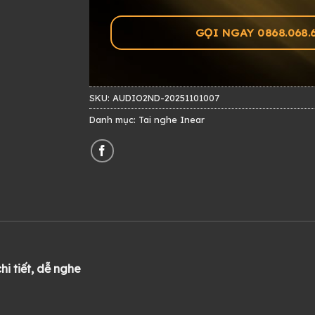
GỌI NGAY 0868.068.60
SKU:
AUDIO2ND-20251101007
Danh mục:
Tai nghe Inear
i tiết, dễ nghe