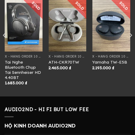
SOLD
SOLD
SOLD
X - HÀNG ORDER 10 NGÀY
X - HÀNG ORDER 10 NGÀY
X - HÀNG ORDER 10 NGÀY
Tai Nghe
ATH-CKR70TW
Yamaha TW-E5B
Bluetooth Chụp
2.465.000
₫
2.193.000
₫
Tai Sennheiser HD
4.40BT
1.683.000
₫
AUDIO2ND - HI FI BUT LOW FEE
HỘ KINH DOANH AUDIO2ND