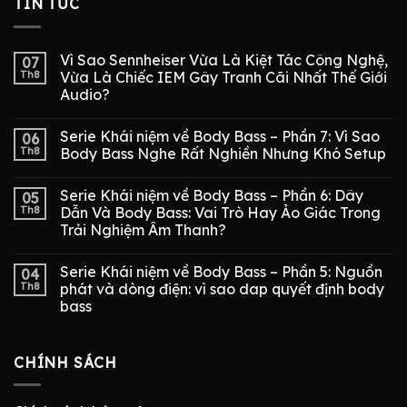
TIN TỨC
Vì Sao Sennheiser Vừa Là Kiệt Tác Công Nghệ,
07
Th8
Vừa Là Chiếc IEM Gây Tranh Cãi Nhất Thế Giới
Audio?
Serie Khái niệm về Body Bass – Phần 7: Vì Sao
06
Th8
Body Bass Nghe Rất Nghiền Nhưng Khó Setup
Serie Khái niệm về Body Bass – Phần 6: Dây
05
Th8
Dẫn Và Body Bass: Vai Trò Hay Ảo Giác Trong
Trải Nghiệm Âm Thanh?
Serie Khái niệm về Body Bass – Phần 5: Nguồn
04
Th8
phát và dòng điện: vì sao dap quyết định body
bass
CHÍNH SÁCH