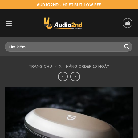
Skip
AUDIO2ND - HI FI BUT LOW FEE
to
content
Tìm
kiếm:
TRANG CHỦ
/
X - HÀNG ORDER 10 NGÀY