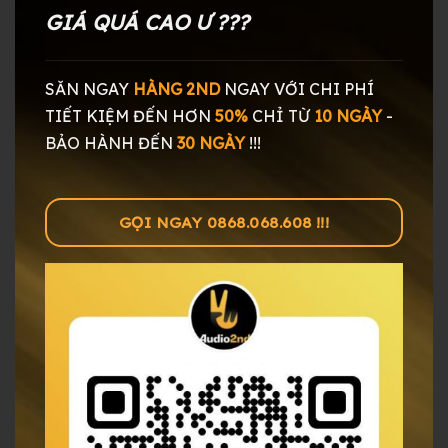
GIÁ QUÁ CAO Ư ???
SĂN NGAY
HÀNG 2ND
NGAY
VỚI CHI PHÍ
TIẾT KIỆM ĐẾN HƠN
50%
CHỈ TỪ
10 NGÀY
-
BẢO HÀNH ĐẾN
30 NGÀY
!!!
GỌI NGAY 0868.068.608 !!!