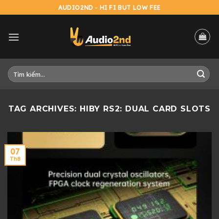
Skip
AUDIO2ND - HI FI BUT LOW FEE
to
content
Tìm
kiếm:
TAG ARCHIVES:
HIBY RS2: DUAL CARD SLOTS
07
Th8