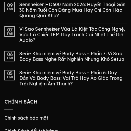
Sennheiser HD600 Năm 2026: Huyền Thoại Gần
09
Th8
30 Năm Tuổi Còn Đáng Mua Hay Chỉ Còn Hào
Quang Quá Khứ?
Vì Sao Sennheiser Vừa Là Kiệt Tác Công Nghệ,
07
Th8
Vừa Là Chiếc IEM Gây Tranh Cãi Nhất Thế Giới
Audio?
Serie Khái niệm về Body Bass – Phần 7: Vì Sao
06
Th8
Body Bass Nghe Rất Nghiền Nhưng Khó Setup
Serie Khái niệm về Body Bass – Phần 6: Dây
05
Th8
Dẫn Và Body Bass: Vai Trò Hay Ảo Giác Trong
Trải Nghiệm Âm Thanh?
CHÍNH SÁCH
Chính sách bảo mật