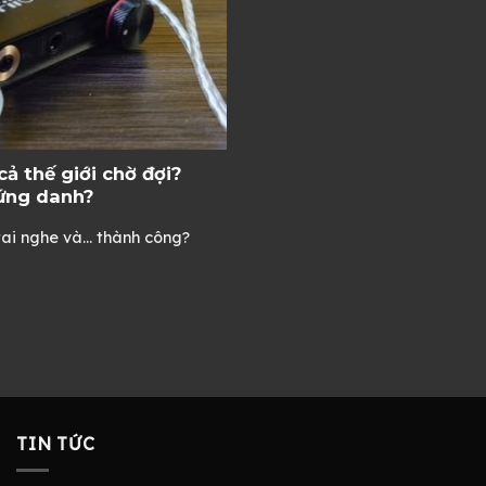
cả thế giới chờ đợi?
xứng danh?
tai nghe và… thành công?
TIN TỨC