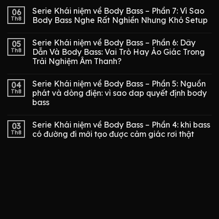
Serie Khái niệm về Body Bass – Phần 7: Vì Sao
06
Th8
Body Bass Nghe Rất Nghiền Nhưng Khó Setup
Serie Khái niệm về Body Bass – Phần 6: Dây
05
Th8
Dẫn Và Body Bass: Vai Trò Hay Ảo Giác Trong
Trải Nghiệm Âm Thanh?
Serie Khái niệm về Body Bass – Phần 5: Nguồn
04
Th8
phát và dòng điện: vì sao dap quyết định body
bass
Serie Khái niệm về Body Bass – Phần 4: khi bass
03
Th8
có đường đi mới tạo được cảm giác rơi thật