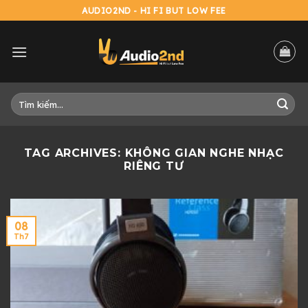
Skip
AUDIO2ND - HI FI BUT LOW FEE
to
content
Tìm
kiếm:
TAG ARCHIVES:
KHÔNG GIAN NGHE NHẠC
RIÊNG TƯ
08
Th7