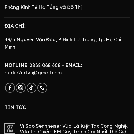
Phòng Kinh Tế Hạ Tầng và Đô Thị
ĐỊA CHỈ:
49/5 Nguyễn Văn Đậu, P. Bình Lợi Trung, Tp. Hồ Chí
Minh
HOTLINE:
0868 068 608 -
EMAIL:
audio2nd.vn@gmail.com
TIN TỨC
Vì Sao Sennheiser Vừa Là Kiệt Tác Công Nghệ,
07
Th8
Vừa Là Chiếc IEM Gây Tranh Cãi Nhất Thế Giới