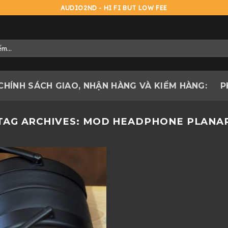
AUDIO2ND - HI FI BUT LOW FEE
CHÍNH SÁCH GIAO, NHẬN HÀNG VÀ KIỂM HÀNG:
P
TAG ARCHIVES:
MOD HEADPHONE PLANA