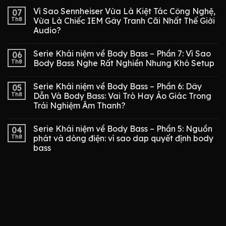
Vì Sao Sennheiser Vừa Là Kiệt Tác Công Nghệ,
07
Th8
Vừa Là Chiếc IEM Gây Tranh Cãi Nhất Thế Giới
Audio?
Serie Khái niệm về Body Bass – Phần 7: Vì Sao
06
Th8
Body Bass Nghe Rất Nghiền Nhưng Khó Setup
Serie Khái niệm về Body Bass – Phần 6: Dây
05
Th8
Dẫn Và Body Bass: Vai Trò Hay Ảo Giác Trong
Trải Nghiệm Âm Thanh?
Serie Khái niệm về Body Bass – Phần 5: Nguồn
04
Th8
phát và dòng điện: vì sao dap quyết định body
bass