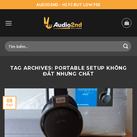
Skip
AUDIO2ND - HI FI BUT LOW FEE
to
content
Tìm
kiếm:
TAG ARCHIVES:
PORTABLE SETUP KHÔNG
ĐẮT NHƯNG CHẤT
08
Th7