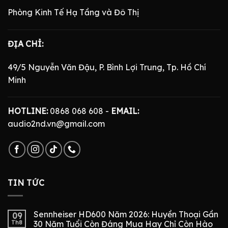
Phòng Kinh Tế Hạ Tầng và Đô Thị
ĐỊA CHỈ:
49/5 Nguyễn Văn Đậu, P. Bình Lợi Trung, Tp. Hồ Chí
Minh
HOTLINE:
0868 068 608 -
EMAIL:
audio2nd.vn@gmail.com
TIN TỨC
Sennheiser HD600 Năm 2026: Huyền Thoại Gần
09
Th8
30 Năm Tuổi Còn Đáng Mua Hay Chỉ Còn Hào