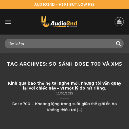
Skip
AUDIO2ND - HI FI BUT LOW FEE
to
content
Tìm
kiếm:
TAG ARCHIVES:
SO SÁNH BOSE 700 VÀ XM5
Kinh qua bao thế hệ tai nghe mới, nhưng tôi vẫn quay
lại với chiếc này – vì một lý do rất riêng.
13/06/2025
Bose 700 – Khoảng lặng trong suốt giữa thế giới ồn ào
Không thiếu tai [...]