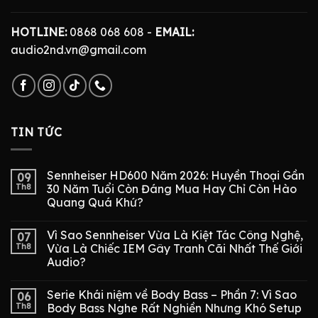
HOTLINE:
0868 068 608 -
EMAIL:
audio2nd.vn@gmail.com
TIN TỨC
Sennheiser HD600 Năm 2026: Huyền Thoại Gần
09
Th8
30 Năm Tuổi Còn Đáng Mua Hay Chỉ Còn Hào
Quang Quá Khứ?
Vì Sao Sennheiser Vừa Là Kiệt Tác Công Nghệ,
07
Th8
Vừa Là Chiếc IEM Gây Tranh Cãi Nhất Thế Giới
Audio?
Serie Khái niệm về Body Bass – Phần 7: Vì Sao
06
Th8
Body Bass Nghe Rất Nghiền Nhưng Khó Setup