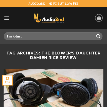
Skip
AUDIO2ND - HI FI BUT LOW FEE
to
content
Tìm
kiếm:
TAG ARCHIVES:
THE BLOWER’S DAUGHTER
DAMIEN RICE REVIEW
13
Th6