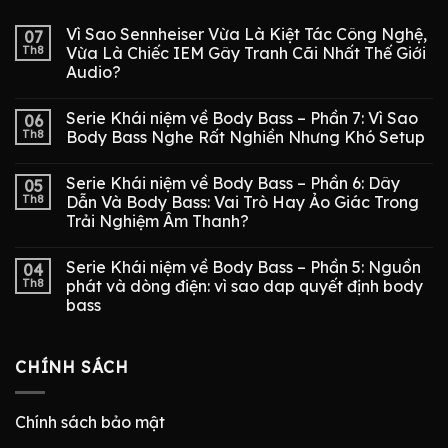
Vì Sao Sennheiser Vừa Là Kiệt Tác Công Nghệ,
07
Th8
Vừa Là Chiếc IEM Gây Tranh Cãi Nhất Thế Giới
Audio?
Serie Khái niệm về Body Bass – Phần 7: Vì Sao
06
Th8
Body Bass Nghe Rất Nghiền Nhưng Khó Setup
Serie Khái niệm về Body Bass – Phần 6: Dây
05
Th8
Dẫn Và Body Bass: Vai Trò Hay Ảo Giác Trong
Trải Nghiệm Âm Thanh?
Serie Khái niệm về Body Bass – Phần 5: Nguồn
04
Th8
phát và dòng điện: vì sao dap quyết định body
bass
CHÍNH SÁCH
Chính sách bảo mật