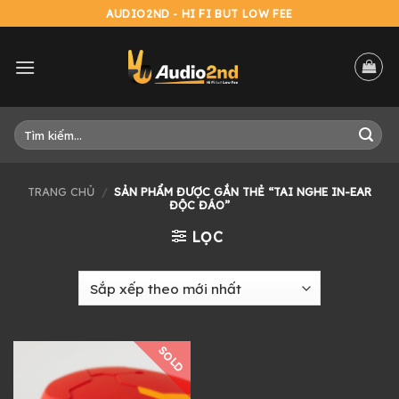
Skip
AUDIO2ND - HI FI BUT LOW FEE
to
content
Tìm
kiếm:
TRANG CHỦ
/
SẢN PHẨM ĐƯỢC GẮN THẺ “TAI NGHE IN-EAR
ĐỘC ĐÁO”
LỌC
SOLD