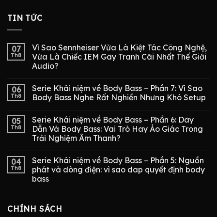
TIN TỨC
Vì Sao Sennheiser Vừa Là Kiệt Tác Công Nghệ,
07
Th8
Vừa Là Chiếc IEM Gây Tranh Cãi Nhất Thế Giới
Audio?
Serie Khái niệm về Body Bass – Phần 7: Vì Sao
06
Th8
Body Bass Nghe Rất Nghiền Nhưng Khó Setup
Serie Khái niệm về Body Bass – Phần 6: Dây
05
Th8
Dẫn Và Body Bass: Vai Trò Hay Ảo Giác Trong
Trải Nghiệm Âm Thanh?
Serie Khái niệm về Body Bass – Phần 5: Nguồn
04
Th8
phát và dòng điện: vì sao dap quyết định body
bass
CHÍNH SÁCH