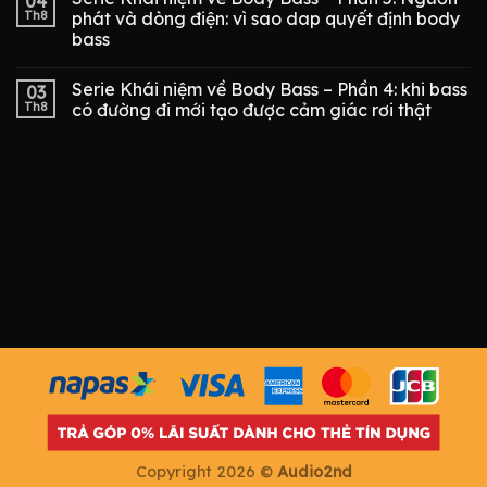
04
Th8
phát và dòng điện: vì sao dap quyết định body
bass
Serie Khái niệm về Body Bass – Phần 4: khi bass
03
Th8
có đường đi mới tạo được cảm giác rơi thật
Copyright 2026 ©
Audio2nd