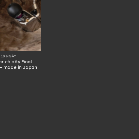
 10 NGÀY
ar có dây Final
– made in Japan