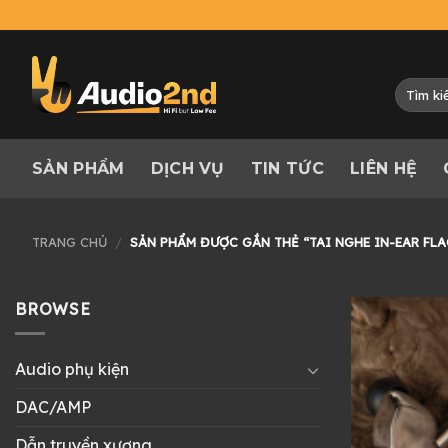
Skip
to
content
Tìm
kiếm:
SẢN PHẨM
DỊCH VỤ
TIN TỨC
LIÊN HỆ
TRANG CHỦ
/
SẢN PHẨM ĐƯỢC GẮN THẺ “TAI NGHE IN-EAR FLA
BROWSE
Audio phụ kiện
DAC/AMP
Dẫn truyền xương