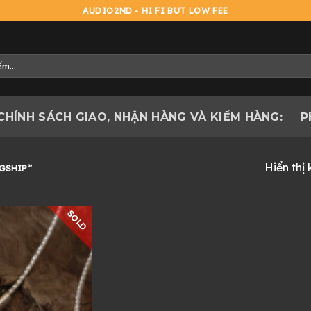
AUDIO2ND - HI FI BUT LOW FEE
CHÍNH SÁCH GIAO, NHẬN HÀNG VÀ KIỂM HÀNG:
P
Hiển thị
GSHIP”
SOLD