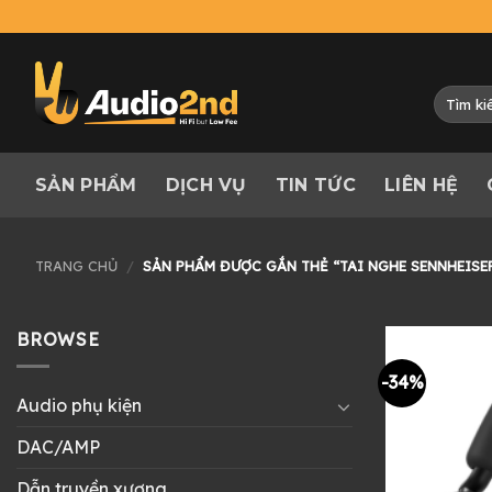
Skip
to
content
Tìm
kiếm:
SẢN PHẨM
DỊCH VỤ
TIN TỨC
LIÊN HỆ
TRANG CHỦ
/
SẢN PHẨM ĐƯỢC GẮN THẺ “TAI NGHE SENNHEISE
BROWSE
-34%
Audio phụ kiện
DAC/AMP
Dẫn truyền xương