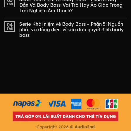
05
Th8
Dẫn Và Body Bass: Vai Trò Hay Ảo Giác Trong
Trải Nghiệm Âm Thanh?
Serie Khái niệm về Body Bass – Phần 5: Nguồn
04
Th8
phát và dòng điện: vì sao dap quyết định body
bass
Copyright 2026 ©
Audio2nd