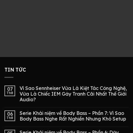
TIN TỨC
Vì Sao Sennheiser Vừa Là Kiệt Tác Công Nghệ,
07
Th8
Vừa Là Chiếc IEM Gây Tranh Cãi Nhất Thế Giới
Audio?
Serie Khái niệm về Body Bass – Phần 7: Vì Sao
06
Th8
Body Bass Nghe Rất Nghiền Nhưng Khó Setup
Serie Khái niệm về Body Bass – Phần 6: Dây