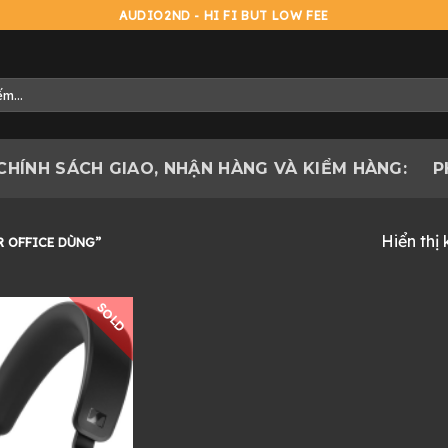
AUDIO2ND - HI FI BUT LOW FEE
CHÍNH SÁCH GIAO, NHẬN HÀNG VÀ KIỂM HÀNG:
P
Hiển thị
R OFFICE DÙNG”
SOLD