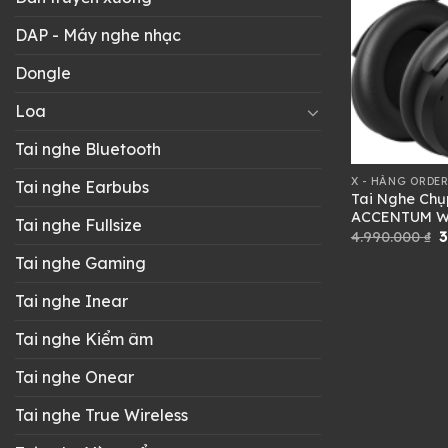
DAP - Máy nghe nhạc
Dongle
Loa
Tai nghe Bluetooth
X - HÀNG ORDER
Tai nghe Earbubs
Tai Nghe Chụ
ACCENTUM Wi
Tai nghe Fullsize
G
4.990.000
₫
3
g
Tai nghe Gaming
l
4
Tai nghe Inear
Tai nghe Kiểm âm
Tai nghe Onear
Tai nghe True Wireless