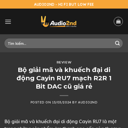
Skip
AUDIO2ND - HI FI BUT LOW FEE
to
content
Tìm
kiếm:
REVIEW
Bộ giải mã và khuếch đại di
động Cayin RU7 mạch R2R 1
Bit DAC cũ giá rẻ
POSTED ON
13/03/2024
BY
AUDIO2ND
Bộ giải mã và khuếch đại di động Cayin RU7 là một