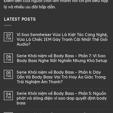
Điểm đến của người chơi âm thanh với chi phí siêu hợp
lý và nhiều ưu đãi hấp dẫn.
LATEST POSTS
Vì Sao Sennheiser Vừa Là Kiệt Tác Công Nghệ,
07
Th8
Vừa Là Chiếc IEM Gây Tranh Cãi Nhất Thế Giới
Audio?
Serie Khái niệm về Body Bass – Phần 7: Vì Sao
06
Th8
Body Bass Nghe Rất Nghiền Nhưng Khó Setup
Serie Khái niệm về Body Bass – Phần 6: Dây
05
Th8
Dẫn Và Body Bass: Vai Trò Hay Ảo Giác Trong
Trải Nghiệm Âm Thanh?
Serie Khái niệm về Body Bass – Phần 5: Nguồn
04
Th8
phát và dòng điện: vì sao dap quyết định body
bass