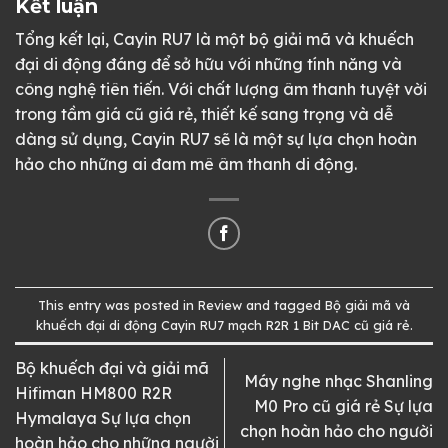
Kết luận
Tổng kết lại, Cayin RU7 là một bộ giải mã và khuếch
đại di động đáng để sở hữu với những tính năng và
công nghệ tiên tiến. Với chất lượng âm thanh tuyệt vời
trong tầm giá cũ giá rẻ, thiết kế sang trọng và dễ
dàng sử dụng, Cayin RU7 sẽ là một sự lựa chọn hoàn
hảo cho những ai đam mê âm thanh di động.
This entry was posted in
Review
and tagged
Bộ giải mã và
khuếch đại di động Cayin RU7 mạch R2R 1 Bit DAC cũ giá rẻ
.
Bộ khuếch đại và giải mã
Máy nghe nhạc Shanling
Hifiman HM800 R2R
M0 Pro cũ giá rẻ Sự lựa
Hymalaya Sự lựa chọn
chọn hoàn hảo cho người
hoàn hảo cho những người