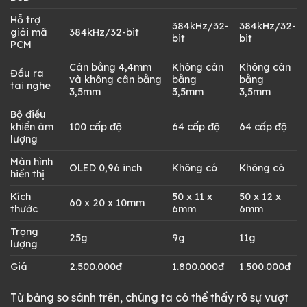
Hỗ trợ
384kHz/32-
384kHz/32-
giải mã
384kHz/32-bit
bit
bit
PCM
Cân bằng 4,4mm
Không cân
Không cân
Đầu ra
và không cân bằng
bằng
bằng
tai nghe
3,5mm
3,5mm
3,5mm
Bộ điều
khiển âm
100 cấp độ
64 cấp độ
64 cấp độ
lượng
Màn hình
OLED 0,96 inch
Không có
Không có
hiển thị
Kích
50 x 11 x
50 x 12 x
60 x 20 x 10mm
thước
6mm
6mm
Trọng
25g
9g
11g
lượng
Giá
2.500.000đ
1.800.000đ
1.500.000đ
Từ bảng so sánh trên, chúng ta có thể thấy rõ sự vượt