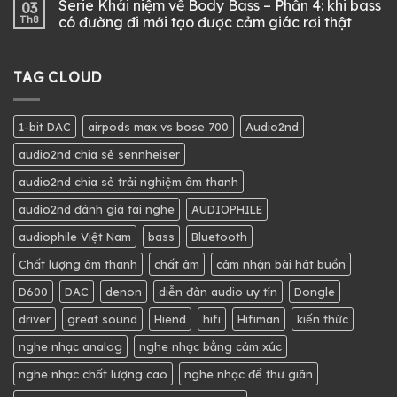
Serie Khái niệm về Body Bass – Phần 4: khi bass
03
Th8
có đường đi mới tạo được cảm giác rơi thật
TAG CLOUD
1-bit DAC
airpods max vs bose 700
Audio2nd
audio2nd chia sẻ sennheiser
audio2nd chia sẻ trải nghiệm âm thanh
audio2nd đánh giá tai nghe
AUDIOPHILE
audiophile Việt Nam
bass
Bluetooth
Chất lượng âm thanh
chất âm
cảm nhận bài hát buồn
D600
DAC
denon
diễn đàn audio uy tín
Dongle
driver
great sound
Hiend
hifi
Hifiman
kiến thức
nghe nhạc analog
nghe nhạc bằng cảm xúc
nghe nhạc chất lượng cao
nghe nhạc để thư giãn