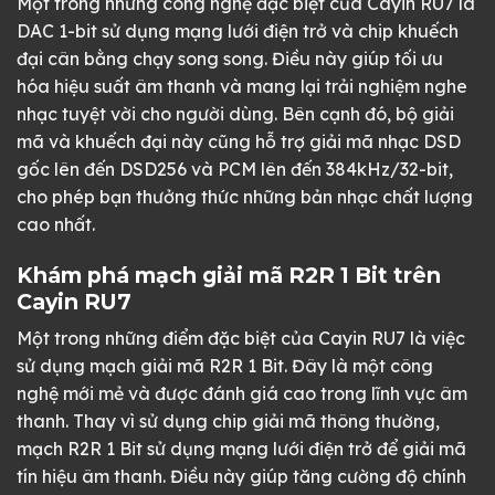
Một trong những công nghệ đặc biệt của Cayin RU7 là
DAC 1-bit sử dụng mạng lưới điện trở và chip khuếch
đại cân bằng chạy song song. Điều này giúp tối ưu
hóa hiệu suất âm thanh và mang lại trải nghiệm nghe
nhạc tuyệt vời cho người dùng. Bên cạnh đó, bộ giải
mã và khuếch đại này cũng hỗ trợ giải mã nhạc DSD
gốc lên đến DSD256 và PCM lên đến 384kHz/32-bit,
cho phép bạn thưởng thức những bản nhạc chất lượng
cao nhất.
Khám phá mạch giải mã R2R 1 Bit trên
Cayin RU7
Một trong những điểm đặc biệt của Cayin RU7 là việc
sử dụng mạch giải mã R2R 1 Bit. Đây là một công
nghệ mới mẻ và được đánh giá cao trong lĩnh vực âm
thanh. Thay vì sử dụng chip giải mã thông thường,
mạch R2R 1 Bit sử dụng mạng lưới điện trở để giải mã
tín hiệu âm thanh. Điều này giúp tăng cường độ chính