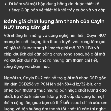
Đi kèm với một hộp đựng bằng da được thiết kế
riêng: Giúp bảo vệ thiết bị khỏi trầy xước và va đập.
Đánh giá chất lượng âm thanh của Cayin
RU7 trong tầm giá
Với những tính năng và công nghệ tiên tiến, Cayin RU7
mang lại chất lượng âm thanh tuyệt vời trong tầm giá
cũ giá rẻ. Được trang bị mạch giải mã R2R 1 Bit và
chip khuếch đại cân bằng chạy song song, bộ giải mã
và khuếch đại này cho ra những âm thanh chi tiết,
sống động và chân thực.
Ngoài ra, Cayin RU7 còn hỗ trợ giải mã nhạc DSD gốc
lên đến DSD256 và PCM lên đến 384kHz/32-bit, cho
phép bạn thưởng thức những bản nhạc chất lượng cao
nhất. Bộ điều khiển âm lượng 100 cấp độ cũng là một
điểm cộng lớn, giúp bạn có thể kiểm soát chính xác âm
lượng và tận hưởng âm thanh tốt nhất từ các tai nghe