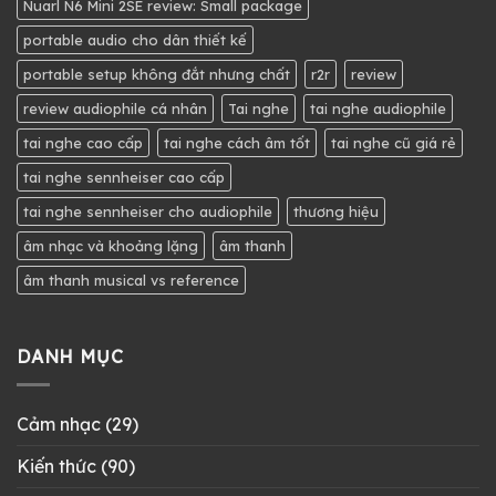
Nuarl N6 Mini 2SE review: Small package
portable audio cho dân thiết kế
portable setup không đắt nhưng chất
r2r
review
review audiophile cá nhân
Tai nghe
tai nghe audiophile
tai nghe cao cấp
tai nghe cách âm tốt
tai nghe cũ giá rẻ
tai nghe sennheiser cao cấp
tai nghe sennheiser cho audiophile
thương hiệu
âm nhạc và khoảng lặng
âm thanh
âm thanh musical vs reference
DANH MỤC
Cảm nhạc
(29)
Kiến thức
(90)