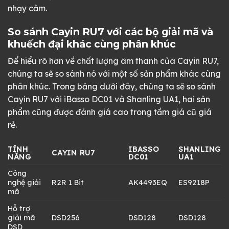
nhạy cảm.
So sánh Cayin RU7 với các bộ giải mã và
khuếch đại khác cùng phân khúc
Để hiểu rõ hơn về chất lượng âm thanh của Cayin RU7,
chúng ta sẽ so sánh nó với một số sản phẩm khác cùng
phân khúc. Trong bảng dưới đây, chúng ta sẽ so sánh
Cayin RU7 với iBasso DC01 và Shanling UA1, hai sản
phẩm cũng được đánh giá cao trong tầm giá cũ giá
rẻ.
TÍNH
IBASSO
SHANLING
CAYIN RU7
NĂNG
DC01
UA1
Công
nghệ giải
R2R 1 Bit
AK4493EQ
ES9218P
mã
Hỗ trợ
giải mã
DSD256
DSD128
DSD128
DSD