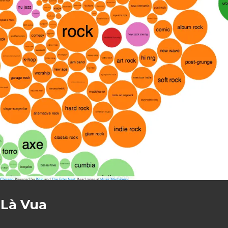
 Là Vua