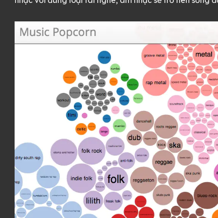
nhạc với đúng loại tai nghe, âm nhạc sẽ trở nên sống đ