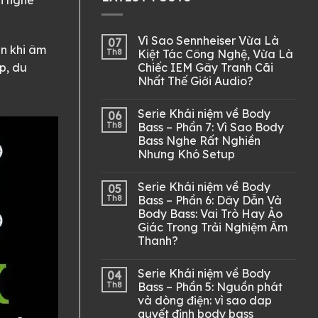
Vì Sao Sennheiser Vừa Là
07
ên khi âm
Th8
Kiệt Tác Công Nghệ, Vừa Là
Chiếc IEM Gây Tranh Cãi
p, du
Nhất Thế Giới Audio?
Serie Khái niệm về Body
06
Th8
Bass – Phần 7: Vì Sao Body
Bass Nghe Rất Nghiền
Nhưng Khó Setup
Serie Khái niệm về Body
05
Th8
Bass – Phần 6: Dây Dẫn Và
Body Bass: Vai Trò Hay Ảo
Giác Trong Trải Nghiệm Âm
Thanh?
Serie Khái niệm về Body
04
Th8
Bass – Phần 5: Nguồn phát
và dòng điện: vì sao dap
quyết định body bass