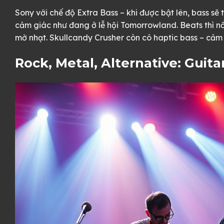
Sony với chế độ Extra Bass – khi được bật lên, bass s
cảm giác như đang ở lễ hội Tomorrowland. Beats thì n
mờ nhạt. Skullcandy Crusher còn có haptic bass – cảm g
Rock, Metal, Alternative: Guit