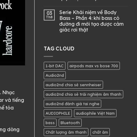
Serie Khái niệm về Body
03
Th8
Bass – Phần 4: khi bass có
đường đi mới tạo được cảm
giác rơi thật
TAG CLOUD
1-bit DAC
airpods max vs bose 700
Audio2nd
audio2nd chia sẻ sennheiser
. Nhạc
audio2nd chia sẻ trải nghiệm âm thanh
ar và tiếng
audio2nd đánh giá tai nghe
hể tỏa
AUDIOPHILE
audiophile Việt Nam
bass
Bluetooth
úng dòng
Chất lượng âm thanh
chất âm