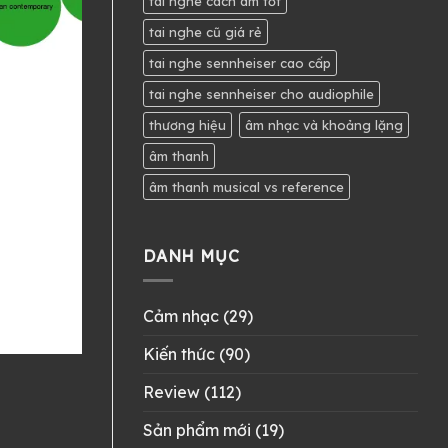
tai nghe cách âm tốt
tai nghe cũ giá rẻ
tai nghe sennheiser cao cấp
tai nghe sennheiser cho audiophile
thương hiệu
âm nhạc và khoảng lặng
âm thanh
âm thanh musical vs reference
DANH MỤC
Cảm nhạc
(29)
Kiến thức
(90)
Review
(112)
Sản phẩm mới
(19)