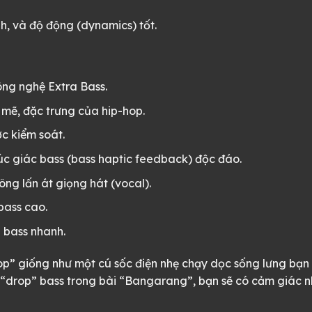
, và độ động (dynamics) tốt.
ng nghệ Extra Bass.
 mẽ, đặc trưng của hip-hop.
c kiểm soát.
úc giác bass (bass haptic feedback) độc đáo.
g lấn át giọng hát (vocal).
bass cao.
 bass nhanh.
op” giống như một cú sốc điện nhẹ chạy dọc sống lưng bạn 
x “drop” bass trong bài “Bangarang”, bạn sẽ có cảm giác 