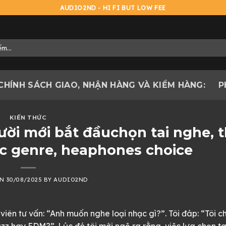
AUDIO2ND - HI FI BUT LOW FEE
CHÍNH SÁCH GIAO, NHẬN HÀNG VÀ KIỂM HÀNG:
P
KIẾN THỨC
ời mới bắt đầuchọn tai nghe, 
ic genre, heaphones choice
ON
30/08/2025
BY
AUDIO2ND
iên tư vấn: “Anh muốn nghe loại nhạc gì?”. Tôi đáp: “Tôi c
azz hay EDM?”. Lúc đó tôi mới ngộ ra rằng, việc lựa chọn t