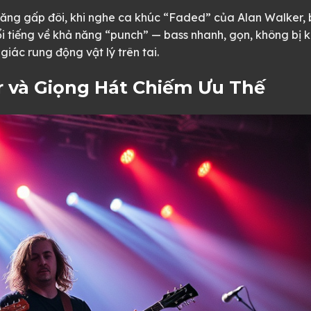
ẽ tăng gấp đôi, khi nghe ca khúc “Faded” của Alan Walker, 
ổi tiếng về khả năng “punch” — bass nhanh, gọn, không bị 
iác rung động vật lý trên tai.
ar và Giọng Hát Chiếm Ưu Thế