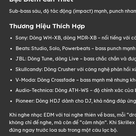
Sub-bass sâu, độ tác động (impact) mạnh, punch nhanh
Thương Hiệu Thích Hợp
Sony: Dòng WH-XB, dòng MDR-XB – nổi tiếng với cô
Beats: Studio, Solo, Powerbeats – bass punch mạnh
JBL: Dòng Tune, dòng Live – bass chắc chắn và đượ
Skullcandy: Dòng Crusher với công nghệ phản hồi x
V-Moda: Dòng Crossfade – bass mạnh mẽ nhưng khôn
Audio-Technica: Dòng ATH-WS – độ chính xác của 
Pioneer: Dòng HDJ dành cho DJ, khả năng đáp ứng
Khi nghe nhạc EDM với tai nghe thiên về bass, mỗi “dr
không chỉ để nghe, mà còn để “cảm nhận”. Khi Skrille
đứng ngay trước loa sub trong một câu lạc bộ.