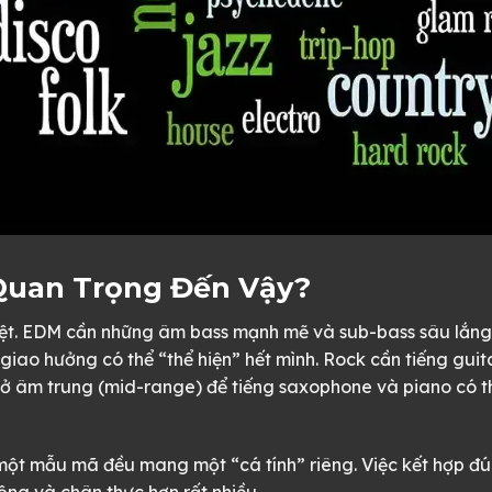
 Quan Trọng Đến Vậy?
iệt. EDM cần những âm bass mạnh mẽ và sub-bass sâu lắng
giao hưởng có thể “thể hiện” hết mình. Rock cần tiếng guit
tế ở âm trung (mid-range) để tiếng saxophone và piano có t
 một mẫu mã đều mang một “cá tính” riêng. Việc kết hợp đ