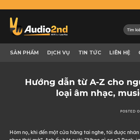
Skip
to
content
Tìm
kiếm:
SẢN PHẨM
DỊCH VỤ
TIN TỨC
LIÊN HỆ
Hướng dẫn từ A-Z cho ngư
loại âm nhạc, mus
POSTED 
Hôm nọ, khi đến một cửa hàng tai nghe, tôi được nhân v
nhạc thôi mà”. Anh ấy bật cười: “Nhạc gì cơ ạ? Rock, j