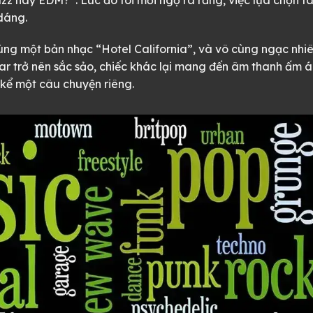
dáng.
cùng một bản nhạc “Hotel California”, và vô cùng ngạc nhi
itar trở nên sắc sảo, chiếc khác lại mang đến âm thanh ấm á
 kể một câu chuyện riêng.