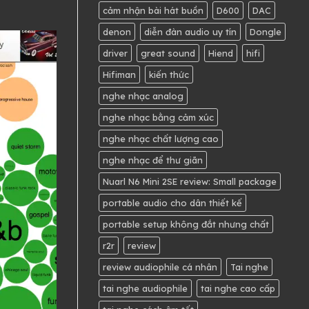
cảm nhận bài hát buồn
D600
DAC
denon
diễn đàn audio uy tín
Dongle
driver
great sound
Hiend
hifi
Hifiman
kiến thức
nghe nhạc analog
nghe nhạc bằng cảm xúc
nghe nhạc chất lượng cao
nghe nhạc để thư giãn
Nuarl N6 Mini 2SE review: Small package
portable audio cho dân thiết kế
portable setup không đắt nhưng chất
r2r
review
review audiophile cá nhân
Tai nghe
tai nghe audiophile
tai nghe cao cấp