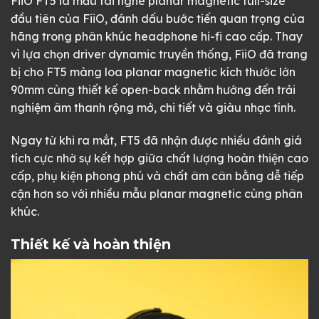
FiiO FT5 là mẫu tai nghe planar magnetic full-size
đầu tiên của FiiO, đánh dấu bước tiến quan trọng của
hãng trong phân khúc headphone hi-fi cao cấp. Thay
vì lựa chọn driver dynamic truyền thống, FiiO đã trang
bị cho FT5 màng loa planar magnetic kích thước lớn
90mm cùng thiết kế open-back nhằm hướng đến trải
nghiệm âm thanh rộng mở, chi tiết và giàu nhạc tính.
Ngay từ khi ra mắt, FT5 đã nhận được nhiều đánh giá
tích cực nhờ sự kết hợp giữa chất lượng hoàn thiện cao
cấp, phụ kiện phong phú và chất âm cân bằng dễ tiếp
cận hơn so với nhiều mẫu planar magnetic cùng phân
khúc.
Thiết kế và hoàn thiện