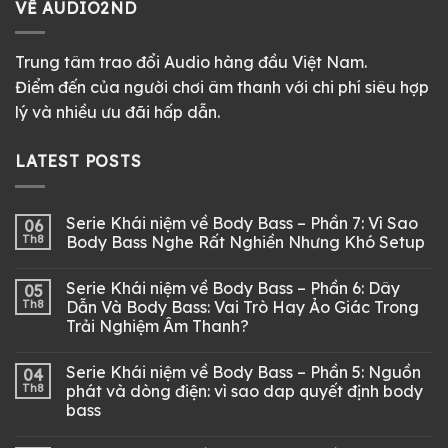
VỀ AUDIO2ND
Trung tâm trao đổi Audio hàng đầu Việt Nam.
Điểm đến của người chơi âm thanh với chi phí siêu hợp
lý và nhiều ưu đãi hấp dẫn.
LATEST POSTS
Serie Khái niệm về Body Bass – Phần 7: Vì Sao
06
Th8
Body Bass Nghe Rất Nghiền Nhưng Khó Setup
Serie Khái niệm về Body Bass – Phần 6: Dây
05
Th8
Dẫn Và Body Bass: Vai Trò Hay Ảo Giác Trong
Trải Nghiệm Âm Thanh?
Serie Khái niệm về Body Bass – Phần 5: Nguồn
04
Th8
phát và dòng điện: vì sao dap quyết định body
bass