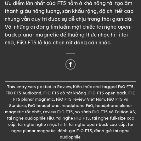
Ưu điểm lớn nhất của FT5 nằm ở khả năng tái tạo âm
thanh giàu năng lượng, sân khấu rộng, độ chi tiết cao
nhưng vẫn duy trì được sự dễ chịu trong thời gian dài.
Với những ai đang tìm kiếm một chiếc tai nghe open-
back planar magnetic để thưởng thức nhạc hi-fi tại
nhà, FiiO FT5 là lựa chọn rất đáng cân nhắc.
This entry was posted in
Review
,
Kiến thức
and tagged
FiiO FT5
,
FiiO FT5 Audio2nd
,
FiiO FT5 có tốt không
,
FiiO FT5 open back
,
FiiO
FT5 planar magnetic
,
FiiO FT5 review Việt Nam
,
FiiO FT5 vs
Sundara
,
FiiO headphone
,
headphone FiiO
,
headphone planar
magnetic tốt nhất
,
review FiiO FT5
,
so sánh FiiO FT5 và Edition XS
,
tai nghe audiophile FiiO
,
tai nghe FiiO FT5
,
tai nghe full-size cao
cấp
,
tai nghe nghe nhạc hi-fi
,
tai nghe open-back cao cấp
,
tai
nghe planar magnetic
,
đánh giá FiiO FT5
,
đánh giá tai nghe
audiophile
.