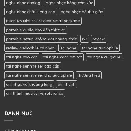
nghe nhạc analog
nghe nhạc bằng cảm xúc
nghe nhạc chất lượng cao
nghe nhạc để thư giãn
Nuarl N6 Mini 2SE review: Small package
portable audio cho dân thiết kế
portable setup không đắt nhưng chất
r2r
review
review audiophile cá nhân
Tai nghe
tai nghe audiophile
tai nghe cao cấp
tai nghe cách âm tốt
tai nghe cũ giá rẻ
tai nghe sennheiser cao cấp
tai nghe sennheiser cho audiophile
thương hiệu
âm nhạc và khoảng lặng
âm thanh
âm thanh musical vs reference
DANH MỤC