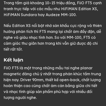
Trong tầm giá khoảng 10–15 triệu đồng, FiiO FT5 cạnh
tranh trực tiếp với các mẫu như HiFiMAN Edition XS,
HiFiMAN Sundara hay Audeze MM-100.
Nếu Edition XS nổi bật nhờ sân khấu cực rộng và thiên
hướng phân tích thì FT5 mang lại chất âm đầy đặn, dễ
nghe và giàu nhạc tính hơn. So với MM-100, FT5 có
cảm giác thư giãn hơn trong khi vẫn giữ được độ chi
tiết rất tốt.
Kết luận
FiiO FT5 là một trong những mẫu tai nghe planar
magnetic đáng chú ý nhất trong phân khúc tầm trung
hiện nay. Driver 90mm, thiết kế open-back, chất lượng
hoàn thiện cao cùng chất âm cân bằng giữa chi tiết
và nhạc tính giúp sản phẩm phù hợp với nhiều đối
tượng người nghe.