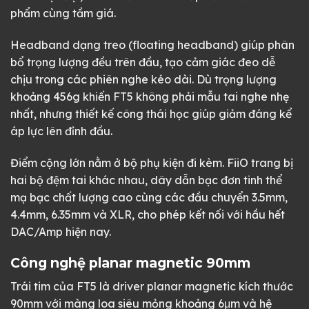
phẩm cùng tầm giá.
Headband dạng treo (floating headband) giúp phân
bổ trọng lượng đều trên đầu, tạo cảm giác đeo dễ
chịu trong các phiên nghe kéo dài. Dù trọng lượng
khoảng 456g khiến FT5 không phải mẫu tai nghe nhẹ
nhất, nhưng thiết kế công thái học giúp giảm đáng kể
áp lực lên đỉnh đầu.
Điểm cộng lớn nằm ở bộ phụ kiện đi kèm. FiiO trang bị
hai bộ đệm tai khác nhau, dây dẫn bạc đơn tinh thể
mạ bạc chất lượng cao cùng các đầu chuyển 3.5mm,
4.4mm, 6.35mm và XLR, cho phép kết nối với hầu hết
DAC/Amp hiện nay.
Công nghệ planar magnetic 90mm
Trái tim của FT5 là driver planar magnetic kích thước
90mm với màng loa siêu mỏng khoảng 6μm và hệ