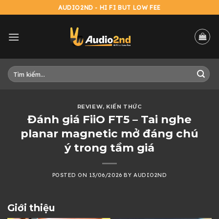
Skip
AUDIO2ND - HI FI BUT LOW FEE
to
content
Tìm
kiếm:
REVIEW
,
KIẾN THỨC
Đánh giá FiiO FT5 – Tai nghe
planar magnetic mở đáng chú
ý trong tầm giá
POSTED ON
13/06/2026
BY
AUDIO2ND
Giới thiệu