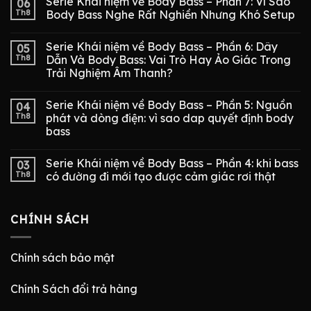
Serie Khái niệm về Body Bass – Phần 7: Vì Sao
06
Th8
Body Bass Nghe Rất Nghiền Nhưng Khó Setup
Serie Khái niệm về Body Bass – Phần 6: Dây
05
Th8
Dẫn Và Body Bass: Vai Trò Hay Ảo Giác Trong
Trải Nghiệm Âm Thanh?
Serie Khái niệm về Body Bass – Phần 5: Nguồn
04
Th8
phát và dòng điện: vì sao dap quyết định body
bass
Serie Khái niệm về Body Bass – Phần 4: khi bass
03
Th8
có đường đi mới tạo được cảm giác rơi thật
CHÍNH SÁCH
Chính sách bảo mật
Chính Sách đổi trả hàng