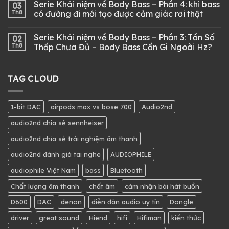
Serie Khái niệm về Body Bass – Phần 4: khi bass
03
Th8
có đường đi mới tạo được cảm giác rơi thật
Serie Khái niệm về Body Bass – Phần 3: Tần Số
02
Th8
Thấp Chưa Đủ – Body Bass Cần Gì Ngoài Hz?
TAG CLOUD
1-bit DAC
airpods max vs bose 700
Audio2nd
audio2nd chia sẻ sennheiser
audio2nd chia sẻ trải nghiệm âm thanh
audio2nd đánh giá tai nghe
AUDIOPHILE
audiophile Việt Nam
bass
Bluetooth
Chất lượng âm thanh
chất âm
cảm nhận bài hát buồn
D600
DAC
denon
diễn đàn audio uy tín
Dongle
driver
great sound
Hiend
hifi
Hifiman
kiến thức