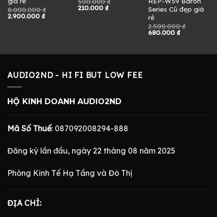
giá rẻ
REP-W59 Baron
500.000
₫
Giá
Giá
210.000
₫
Series Cũ đẹp giá
8.000.000
₫
gốc
hiện
Giá
Giá
2.900.000
₫
rẻ
là:
tại
gốc
hiện
500.000 ₫.
là:
2.500.000
₫
là:
tại
Giá
Giá
.
210.000 ₫.
680.000
₫
8.000.000 ₫.
là:
gốc
hiện
2.900.000 ₫.
là:
tại
2.500.000 ₫.
là:
680.000 ₫.
AUDIO2ND - HI FI BUT LOW FEE
HỘ KINH DOANH AUDIO2ND
Mã Số Thuế
: 087092008294-888
Đăng ký lần đầu, ngày 22 tháng 08 năm 2025
Phòng Kinh Tế Hạ Tầng và Đô Thị
ĐỊA CHỈ: