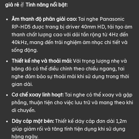
giá rẻ
✌
Tính năng nổi bật:
Âm thanh độ phân giải cao:
Tai nghe Panasonic
RP-HD5 được trang bị driver 40mm HD, tái tạo âm
thanh chất lượng cao với dải tần rộng từ 4Hz đến
40kHz, mang đến trải nghiệm âm nhạc chi tiết và
sống động.
Thiết kế nhẹ và thoải mái:
Với trọng lượng nhẹ và
băng đô có thể điều chỉnh theo chiều ngang, tai
nghe đảm bảo sự thoải mái khi sử dụng trong thời
gian dài.
Cơ chế xoay linh hoạt:
Tai nghe có thể xoay và gập
phẳng, thuận tiện cho việc lưu trữ và mang theo khi
di chuyển.
Dây cáp một bên:
Thiết kế dây cáp đơn dài 1,2m
giúp giảm rối và tăng tính tiện dụng khi sử dụng
hàng ngày.