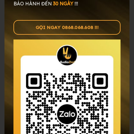
BẢO HÀNH ĐẾN
30 NGÀY
!!!
GỌI NGAY 0868.068.608 !!!