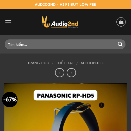
Skip
AUDIO2ND - HI FI BUT LOW FEE
to
content
Tìm
kiếm:
TRANG CHỦ
/
THỂ LOẠI
/
AUDIOPHILE
-67%