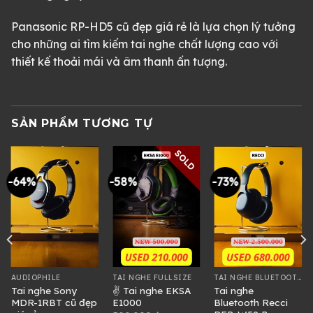
Panasonic RP-HD5 cũ đẹp giá rẻ là lựa chọn lý tưởng
cho những ai tìm kiếm tai nghe chất lượng cao với
thiết kế thoải mái và âm thanh ấn tượng.
SẢN PHẨM TƯƠNG TỰ
SOLD
-64%
-58%
-73%
AUDIOPHILE
TAI NGHE FULLSIZE
TAI NGHE BLUETOOTH
Tai nghe Sony
✌ Tai nghe EKSA
Tai nghe
MDR-1RBT cũ đẹp
E1000
Bluetooth Recci