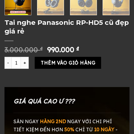
Tai nghe Panasonic RP-HD5 cũ đẹp
giá rẻ
Giá
Giá
3.000.000
₫
990.000
₫
gốc
hiện
Tai nghe Panasonic RP-HD5 cũ đẹp giá rẻ số lượng
là:
tại
THÊM VÀO GIỎ HÀNG
3.000.000 ₫.
là:
990.000 ₫.
GIÁ QUÁ CAO Ư ???
SĂN NGAY
HÀNG 2ND
NGAY
VỚI CHI PHÍ
TIẾT KIỆM ĐẾN HƠN
50%
CHỈ TỪ
10 NGÀY
-