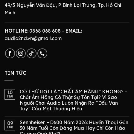
49/5 Nguyễn Văn Đậu, P. Bình Lợi Trung, Tp. Hồ Chí
Minh
HOTLINE:
0868 068 608 -
EMAIL:
audio2nd.vn@gmail.com
TIN TỨC
CÓ THỨ GỌI LÀ “CHẤT ÂM HÃNG” KHÔNG? –
10
Th8
Chất Âm Hãng Có Thật Sự Tồn Tại? Vì Sao
Người Chơi Audio Luôn Nhận Ra “Dấu Vân
Tay” Của Một Thương Hiệu
Sennheiser HD600 Năm 2026: Huyền Thoại Gần
09
Th8
30 Năm Tuổi Còn Đáng Mua Hay Chỉ Còn Hào
Quang Quá Khứ?