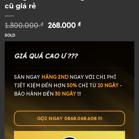
cũ giá rẻ
Giá
Giá
1.300.000
₫
268.000
₫
gốc
hiện
SOLD
là:
tại
1.300.000 ₫.
là:
268.000 ₫.
GIÁ QUÁ CAO Ư ???
SĂN NGAY
HÀNG 2ND
NGAY
VỚI CHI PHÍ
TIẾT KIỆM ĐẾN HƠN
50%
CHỈ TỪ
10 NGÀY
-
BẢO HÀNH ĐẾN
30 NGÀY
!!!
GỌI NGAY 0868.068.608 !!!