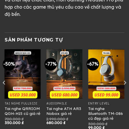
hợp cho các game thủ yêu cầu cao về chất lượng và
độ bền.
SẢN PHẨM TƯƠNG TỰ
-50%
-77%
-67%
TAI NGHE FULLSIZE
AUDIOPHILE
ENTRY LEVEL
Tai nghe QRRIOM
Tai nghe ATH AR3
Tai nghe
QGH-H15 cũ giá rẻ
Nobox giá rẻ
Bluetooth TM-086
cũ đẹp giá rẻ
700.000
₫
2.990.000
₫
Giá
Giá
Giá
Giá
350.000
₫
680.000
₫
300.000
₫
gốc
hiện
gốc
hiện
Giá
Giá
99.000
₫