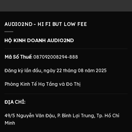
là:
tại
là:
tại
gốc
hiện
700.000 ₫.
là:
2.990.000 ₫.
là:
là:
tại
350.000 ₫.
680.000 ₫.
300.000 ₫.
là:
99.000 ₫.
AUDIO2ND - HI FI BUT LOW FEE
HỘ KINH DOANH AUDIO2ND
Mã Số Thuế
: 087092008294-888
Đăng ký lần đầu, ngày 22 tháng 08 năm 2025
Phòng Kinh Tế Hạ Tầng và Đô Thị
ĐỊA CHỈ:
49/5 Nguyễn Văn Đậu, P. Bình Lợi Trung, Tp. Hồ Chí
Minh