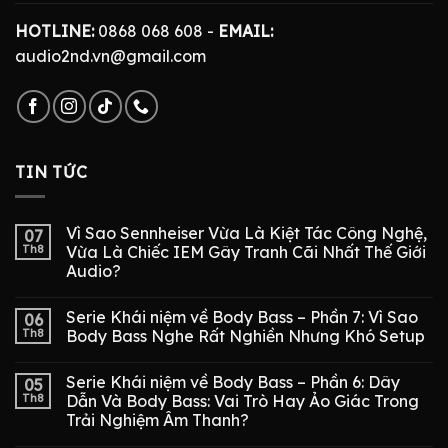
HOTLINE:
0868 068 608 -
EMAIL:
audio2nd.vn@gmail.com
TIN TỨC
Vì Sao Sennheiser Vừa Là Kiệt Tác Công Nghệ,
07
Th8
Vừa Là Chiếc IEM Gây Tranh Cãi Nhất Thế Giới
Audio?
Serie Khái niệm về Body Bass – Phần 7: Vì Sao
06
Th8
Body Bass Nghe Rất Nghiền Nhưng Khó Setup
Serie Khái niệm về Body Bass – Phần 6: Dây
05
Th8
Dẫn Và Body Bass: Vai Trò Hay Ảo Giác Trong
Trải Nghiệm Âm Thanh?