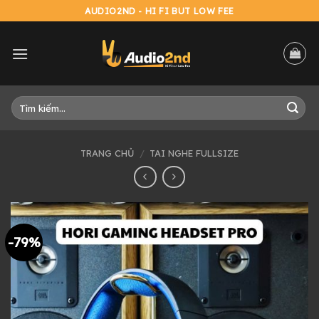
Skip
AUDIO2ND - HI FI BUT LOW FEE
to
content
Tìm
kiếm:
TRANG CHỦ
/
TAI NGHE FULLSIZE
-79%