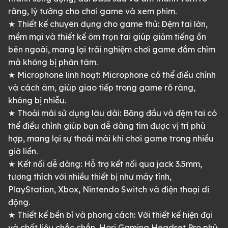
ràng, lý tưởng cho chơi game và xem phim.
★ Thiết kế chuyên dụng cho game thủ: Đệm tai lớn,
mềm mại và thiết kế ôm trọn tai giúp giảm tiếng ồn
bên ngoài, mang lại trải nghiệm chơi game đắm chìm
mà không bị phân tâm.
★ Microphone linh hoạt: Microphone có thể điều chỉnh
và cách âm, giúp giao tiếp trong game rõ ràng,
không bị nhiễu.
★ Thoải mái sử dụng lâu dài: Băng đầu và đệm tai có
thể điều chỉnh giúp bạn dễ dàng tìm được vị trí phù
hợp, mang lại sự thoải mái khi chơi game trong nhiều
giờ liền.
★ Kết nối dễ dàng: Hỗ trợ kết nối qua jack 3.5mm,
tương thích với nhiều thiết bị như máy tính,
PlayStation, Xbox, Nintendo Switch và điện thoại di
động.
★ Thiết kế bền bỉ và phong cách: Với thiết kế hiện đại
và chất liệu chắc chắn, Hori Gaming Headset Pro phù