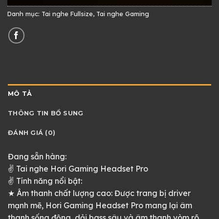
Danh mục:
Tai nghe Fullsize
,
Tai nghe Gaming
MÔ TẢ
THÔNG TIN BỔ SUNG
ĐÁNH GIÁ (0)
Đang sẵn hàng:
✌ Tai nghe Hori Gaming Headset Pro
✌ Tính năng nổi bật:
★ Âm thanh chất lượng cao: Được trang bị driver
mạnh mẽ, Hori Gaming Headset Pro mang lại âm
thanh sống động, dải bass sâu và âm thanh vòm rõ