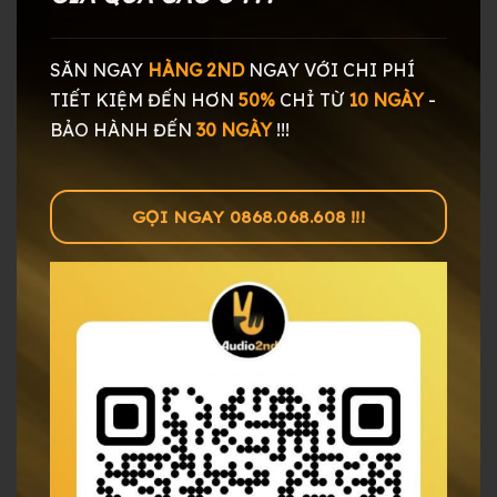
SĂN NGAY
HÀNG 2ND
NGAY
VỚI CHI PHÍ
TIẾT KIỆM ĐẾN HƠN
50%
CHỈ TỪ
10 NGÀY
-
BẢO HÀNH ĐẾN
30 NGÀY
!!!
GỌI NGAY 0868.068.608 !!!