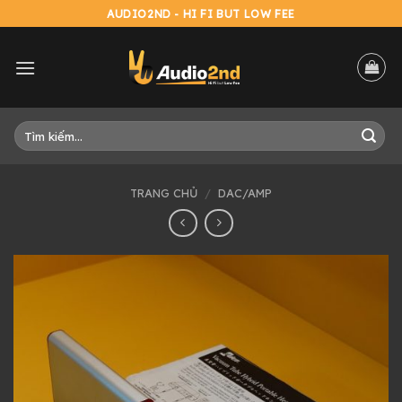
Skip
AUDIO2ND - HI FI BUT LOW FEE
to
content
Tìm
kiếm:
TRANG CHỦ
/
DAC/AMP