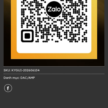
SKU:
KYGUI-202606104
Danh mục:
DAC/AMP