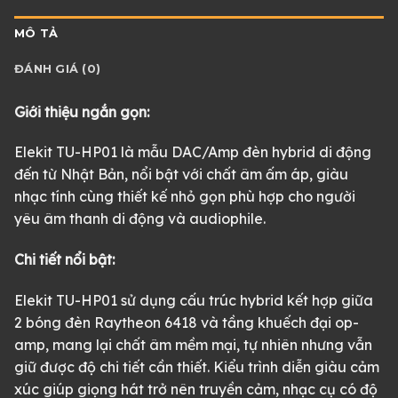
MÔ TẢ
ĐÁNH GIÁ (0)
Giới thiệu ngắn gọn:
Elekit TU-HP01 là mẫu DAC/Amp đèn hybrid di động
đến từ Nhật Bản, nổi bật với chất âm ấm áp, giàu
nhạc tính cùng thiết kế nhỏ gọn phù hợp cho người
yêu âm thanh di động và audiophile.
Chi tiết nổi bật:
Elekit TU-HP01 sử dụng cấu trúc hybrid kết hợp giữa
2 bóng đèn Raytheon 6418 và tầng khuếch đại op-
amp, mang lại chất âm mềm mại, tự nhiên nhưng vẫn
giữ được độ chi tiết cần thiết. Kiểu trình diễn giàu cảm
xúc giúp giọng hát trở nên truyền cảm, nhạc cụ có độ