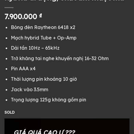
7.900.000
₫
Bóng đèn Raytheon 6418 x2
Mạch hybrid Tube + Op-Amp
Dải tần 10Hz – 65kHz
Trở kháng tai nghe khuyến nghị 16-32 Ohm
Pin AAA x4
Thời lượng pin khoảng 10 giờ
Jack vào 3.5mm
Trọng lượng 125g không gồm pin
SOLD
GIÁ QUÁ CAO Ư ???