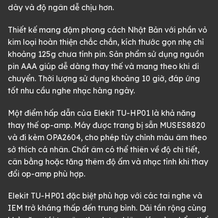
dày và độ ngân dễ chịu hơn.
Thiết kế mang đậm phong cách Nhật Bản với phần vỏ
kim loại hoàn thiện chắc chắn, kích thước gọn nhẹ chỉ
khoảng 125g chưa tính pin. Sản phẩm sử dụng nguồn
pin AAA giúp dễ dàng thay thế và mang theo khi di
chuyển. Thời lượng sử dụng khoảng 10 giờ, đáp ứng
tốt nhu cầu nghe nhạc hàng ngày.
Một điểm hấp dẫn của Elekit TU-HP01 là khả năng
thay thế op-amp. Máy được trang bị sẵn MUSES8820
và đi kèm OPA2604, cho phép tùy chỉnh màu âm theo
sở thích cá nhân. Chất âm có thể thiên về độ chi tiết,
cân bằng hoặc tăng thêm độ ấm và nhạc tính khi thay
đổi op-amp phù hợp.
Elekit TU-HP01 đặc biệt phù hợp với các tai nghe và
IEM trở kháng thấp đến trung bình. Dải tần rộng cùng