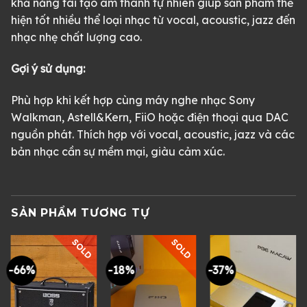
khả năng tái tạo âm thanh tự nhiên giúp sản phẩm thể
hiện tốt nhiều thể loại nhạc từ vocal, acoustic, jazz đến
nhạc nhẹ chất lượng cao.
Gợi ý sử dụng:
Phù hợp khi kết hợp cùng máy nghe nhạc Sony
Walkman, Astell&Kern, FiiO hoặc điện thoại qua DAC
nguồn phát. Thích hợp với vocal, acoustic, jazz và các
bản nhạc cần sự mềm mại, giàu cảm xúc.
SẢN PHẨM TƯƠNG TỰ
SOLD
SOLD
-66%
-18%
-37%