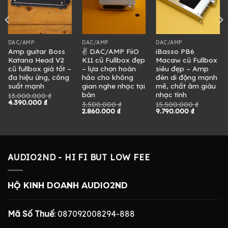
DAC/AMP
DAC/AMP
DAC/AMP
Amp guitar Boss
✌ DAC/AMP FiiO
iBasso PB6
Katana Head V2
K11 cũ Fullbox đẹp
Macaw cũ Fullbox
cũ fullbox giá tốt –
– lựa chọn hoàn
siêu đẹp – Amp
đa hiệu ứng, công
hảo cho không
đèn di động mạnh
suất mạnh
gian nghe nhạc tại
mẽ, chất âm giàu
bàn
nhạc tính
13.000.000
₫
Giá
Giá
4.390.000
₫
3.500.000
₫
15.500.000
₫
gốc
hiện
Giá
Giá
Giá
Giá
2.860.000
₫
9.790.000
₫
là:
tại
gốc
hiện
gốc
hiện
13.000.000 ₫.
là:
là:
tại
là:
tại
4.390.000 ₫.
3.500.000 ₫.
là:
15.500.000 ₫.
là:
2.860.000 ₫.
9.790.000 
AUDIO2ND - HI FI BUT LOW FEE
HỘ KINH DOANH AUDIO2ND
Mã Số Thuế
: 087092008294-888