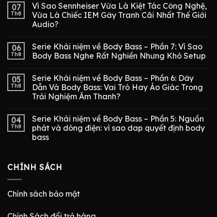
Vì Sao Sennheiser Vừa Là Kiệt Tác Công Nghệ,
07
Th8
Vừa Là Chiếc IEM Gây Tranh Cãi Nhất Thế Giới
Audio?
Serie Khái niệm về Body Bass – Phần 7: Vì Sao
06
Th8
Body Bass Nghe Rất Nghiền Nhưng Khó Setup
Serie Khái niệm về Body Bass – Phần 6: Dây
05
Th8
Dẫn Và Body Bass: Vai Trò Hay Ảo Giác Trong
Trải Nghiệm Âm Thanh?
Serie Khái niệm về Body Bass – Phần 5: Nguồn
04
Th8
phát và dòng điện: vì sao dap quyết định body
bass
CHÍNH SÁCH
Chính sách bảo mật
Chính Sách đổi trả hàng