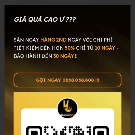
GIÁ QUÁ CAO Ư ???
SĂN NGAY
HÀNG 2ND
NGAY
VỚI CHI PHÍ
TIẾT KIỆM ĐẾN HƠN
50%
CHỈ TỪ
10 NGÀY
-
BẢO HÀNH ĐẾN
30 NGÀY
!!!
GỌI NGAY 0868.068.608 !!!