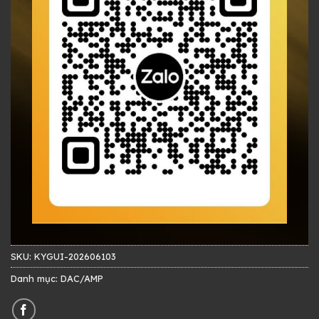
SKU:
KYGUI-202606103
Danh mục:
DAC/AMP