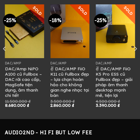
SOLD
SOLD
SOLD
-25%
-18%
-25%
DAC/AMP
DAC/AMP
DAC/AMP
DAC/Amp NiPO
✌ DAC/AMP FiiO
✌ DAC/AMP FiiO
A100 cũ Fullbox –
K11 cũ Fullbox đẹp
K5 Pro ESS cũ
DAC rời cao cấp,
– lựa chọn hoàn
Fullbox đẹp – giải
MagSafe tiện
hảo cho không
pháp âm thanh
dụng, âm thanh
gian nghe nhạc tại
desktop mạnh
chi tiết
bàn
mẽ, tiện lợi
11.500.000
₫
3.500.000
₫
4.500.000
₫
Giá
Giá
Giá
Giá
Giá
Giá
8.680.000
₫
2.860.000
₫
3.390.000
₫
gốc
hiện
gốc
hiện
gốc
hiện
là:
tại
là:
tại
là:
tại
11.500.000 ₫.
là:
3.500.000 ₫.
là:
4.500.000 ₫.
là:
0 ₫.
8.680.000 ₫.
2.860.000 ₫.
3.390.000
AUDIO2ND - HI FI BUT LOW FEE