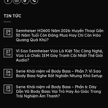
TIN TỨC
Sennheiser HD600 Năm 2026: Huyền Thoại Gần
09
Th8
30 Năm Tuổi Còn Đáng Mua Hay Chỉ Còn Hào
Quang Quá Khứ?
Vì Sao Sennheiser Vừa Là Kiệt Tác Công Nghệ,
07
Th8
Vừa Là Chiếc IEM Gây Tranh Cãi Nhất Thế Giới
Audio?
Serie Khái niệm về Body Bass – Phần 7: Vì Sao
06
Th8
Body Bass Nghe Rất Nghiền Nhưng Khó Setup
Serie Khái niệm về Body Bass – Phần 6: Dây
05
Th8
Dẫn Và Body Bass: Vai Trò Hay Ảo Giác Trong
Trải Nghiệm Âm Thanh?