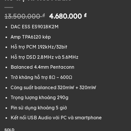
Giá
Giá
13.500.000
₫
4.680.000
₫
gốc
hiện
DAC ESS ES9018K2M
là:
tại
13.500.000 ₫.
là:
Amp TPA6120 kép
4.680.000 ₫.
Hỗ trợ PCM 192kHz/32bit
Hỗ trợ DSD 2.8MHz và 5.6MHz
Balanced 4.4mm Pentaconn
Trở kháng hỗ trợ 8Ω – 600Ω
Công suất balanced 320mW + 320mW
Trọng lượng khoảng 290g
Pin sử dụng khoảng 5 giờ
Kết nối USB Audio với PC và smartphone
SOLD