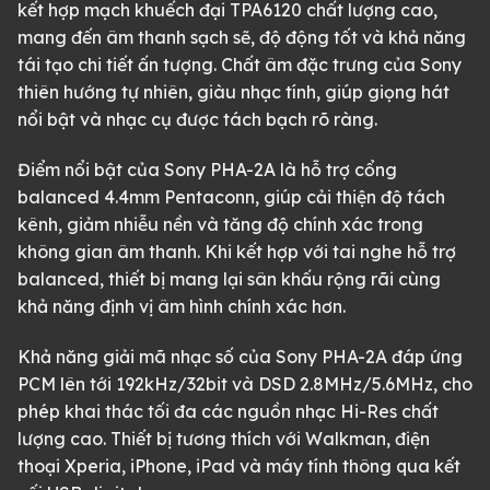
kết hợp mạch khuếch đại TPA6120 chất lượng cao,
mang đến âm thanh sạch sẽ, độ động tốt và khả năng
tái tạo chi tiết ấn tượng. Chất âm đặc trưng của Sony
thiên hướng tự nhiên, giàu nhạc tính, giúp giọng hát
nổi bật và nhạc cụ được tách bạch rõ ràng.
Điểm nổi bật của Sony PHA-2A là hỗ trợ cổng
balanced 4.4mm Pentaconn, giúp cải thiện độ tách
kênh, giảm nhiễu nền và tăng độ chính xác trong
không gian âm thanh. Khi kết hợp với tai nghe hỗ trợ
balanced, thiết bị mang lại sân khấu rộng rãi cùng
khả năng định vị âm hình chính xác hơn.
Khả năng giải mã nhạc số của Sony PHA-2A đáp ứng
PCM lên tới 192kHz/32bit và DSD 2.8MHz/5.6MHz, cho
phép khai thác tối đa các nguồn nhạc Hi-Res chất
lượng cao. Thiết bị tương thích với Walkman, điện
thoại Xperia, iPhone, iPad và máy tính thông qua kết