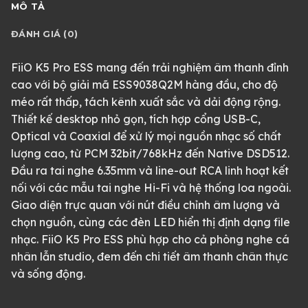
MÔ TẢ
ĐÁNH GIÁ (0)
FiiO K5 Pro ESS mang đến trải nghiệm âm thanh đỉnh
cao với bộ giải mã ESS9038Q2M hàng đầu, cho độ
méo rất thấp, tách kênh xuất sắc và dải động rộng.
Thiết kế desktop nhỏ gọn, tích hợp cổng USB-C,
Optical và Coaxial để xử lý mọi nguồn nhạc số chất
lượng cao, từ PCM 32bit/768kHz đến Native DSD512.
Đầu ra tai nghe 6.35mm và line-out RCA linh hoạt kết
nối với các mẫu tai nghe Hi-Fi và hệ thống loa ngoài.
Giao diện trực quan với nút điều chỉnh âm lượng và
chọn nguồn, cùng các đèn LED hiển thị định dạng file
nhạc. FiiO K5 Pro ESS phù hợp cho cả phòng nghe cá
nhân lẫn studio, đem đến chi tiết âm thanh chân thực
và sống động.