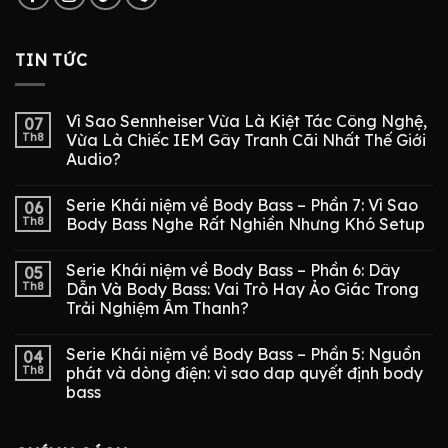
TIN TỨC
Vì Sao Sennheiser Vừa Là Kiệt Tác Công Nghệ,
07
Th8
Vừa Là Chiếc IEM Gây Tranh Cãi Nhất Thế Giới
Audio?
Serie Khái niệm về Body Bass – Phần 7: Vì Sao
06
Th8
Body Bass Nghe Rất Nghiền Nhưng Khó Setup
Serie Khái niệm về Body Bass – Phần 6: Dây
05
Th8
Dẫn Và Body Bass: Vai Trò Hay Ảo Giác Trong
Trải Nghiệm Âm Thanh?
Serie Khái niệm về Body Bass – Phần 5: Nguồn
04
Th8
phát và dòng điện: vì sao dap quyết định body
bass