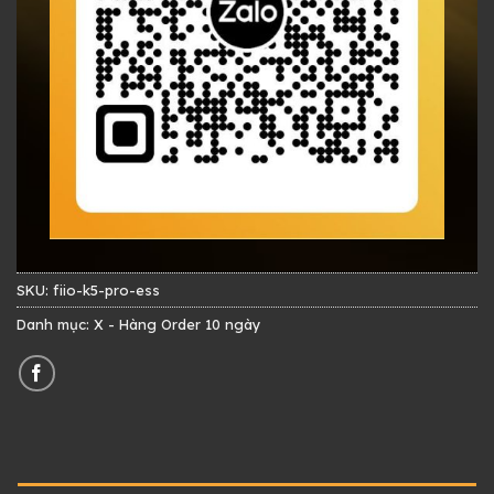
SKU:
fiio-k5-pro-ess
Danh mục:
X - Hàng Order 10 ngày