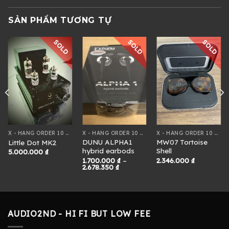
SẢN PHẨM TƯƠNG TỰ
SOLD
SOLD
SOLD
X - HÀNG ORDER 10 NGÀY
X - HÀNG ORDER 10 NGÀY
X - HÀNG ORDER 10 NGÀY
DUNU ALPHA1
MW07 Tortoise
Little Dot MK2
hybrid earbods
Shell
5.000.000
₫
1.700.000
₫
–
2.346.000
₫
Khoảng
2.678.350
₫
giá:
từ
1.700.000 ₫
đến
2.678.350 ₫
AUDIO2ND - HI FI BUT LOW FEE