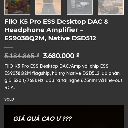
FiiO K5 Pro ESS Desktop DAC &
Headphone Amplifier –
ES9038Q2M, Native DSD512
Giá
Giá
5.184.865
₫
3.680.000
₫
gốc
hiện
FiiO K5 Pro ESS Desktop DAC/Amp với chip ESS
là:
tại
ES9038Q2M flagship, hỗ trợ Native DSD512, độ phân
5.184.865 ₫.
là:
giải 32bit/768kHz, đầu ra tai nghe 6.35mm và line-out
3.680.000 ₫.
RCA.
SOLD
GIÁ QUÁ CAO Ư ???