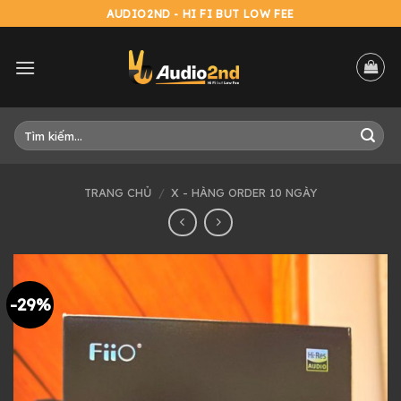
Skip
AUDIO2ND - HI FI BUT LOW FEE
to
content
Tìm
kiếm:
TRANG CHỦ
/
X - HÀNG ORDER 10 NGÀY
-29%