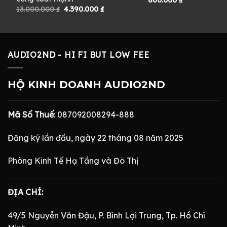
860.000
₫
Giá
Giá
13.000.000
₫
4.390.000
₫
gốc
hiện
là:
tại
13.000.000 ₫.
là:
4.390.000 ₫.
AUDIO2ND - HI FI BUT LOW FEE
HỘ KINH DOANH AUDIO2ND
Mã Số Thuế
: 087092008294-888
Đăng ký lần đầu, ngày 22 tháng 08 năm 2025
Phòng Kinh Tế Hạ Tầng và Đô Thị
ĐỊA CHỈ:
49/5 Nguyễn Văn Đậu, P. Bình Lợi Trung, Tp. Hồ Chí