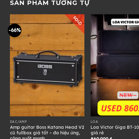
SẢN PHẨM TƯƠNG TỰ
SOLD
-66%
DAC/AMP
LOA
á
Amp guitar Boss Katana Head V2
Loa Victor Giga BT-10
cũ fullbox giá tốt – đa hiệu ứng,
giá rẻ
công suất mạnh