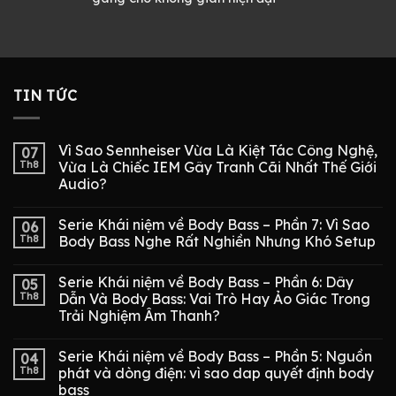
TIN TỨC
Vì Sao Sennheiser Vừa Là Kiệt Tác Công Nghệ,
07
Th8
Vừa Là Chiếc IEM Gây Tranh Cãi Nhất Thế Giới
Audio?
Serie Khái niệm về Body Bass – Phần 7: Vì Sao
06
Th8
Body Bass Nghe Rất Nghiền Nhưng Khó Setup
Serie Khái niệm về Body Bass – Phần 6: Dây
05
Th8
Dẫn Và Body Bass: Vai Trò Hay Ảo Giác Trong
Trải Nghiệm Âm Thanh?
Serie Khái niệm về Body Bass – Phần 5: Nguồn
04
Th8
phát và dòng điện: vì sao dap quyết định body
bass