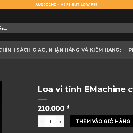
AUDIO2ND - HI FI BUT LOW FEE
CHÍNH SÁCH GIAO, NHẬN HÀNG VÀ KIỂM HÀNG:
P
Loa vi tính EMachine c
210.000
₫
Loa vi tính EMachine cũ đẹp giá rẻ số lượng
THÊM VÀO GIỎ HÀNG