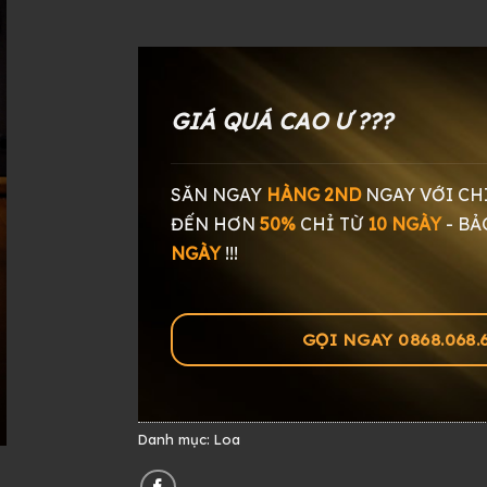
GIÁ QUÁ CAO Ư ???
SĂN NGAY
HÀNG 2ND
NGAY
VỚI CH
ĐẾN HƠN
50%
CHỈ TỪ
10 NGÀY
-
BẢ
NGÀY
!!!
GỌI NGAY 0868.068.60
Danh mục:
Loa