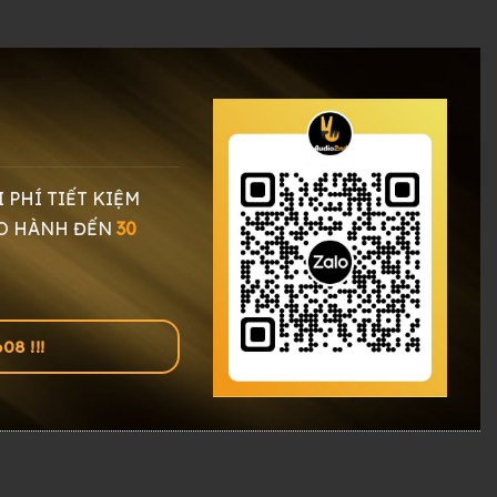
I PHÍ TIẾT KIỆM
O HÀNH ĐẾN
30
8 !!!