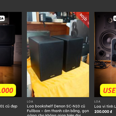
SOLD
LOA
LOA
01 cũ đẹp
Loa bookshelf Denon SC-N10 cũ
Loa vi tính 
Fullbox – âm thanh cân bằng, gọn
200.000
₫
gàng cho không gian hiện đại