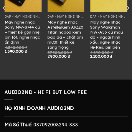
DAP - MÁY NGHE NHẠC
DAP - MÁY NGHE NHẠC
DAP - MÁY NGHE NHẠC
Máy nghe nhạc
Máy nghe nhạc
Máy nghe nhạc
Sony NW-S744 cũ
Astell&Kern AK120
Sony Walkman
– thiết kế gọn nhẹ,
Titan nobox kèm
NW-A55 cũ màu
pin tốt, nghe nhạc
bao da – chất âm
đỏ – ngoại hình
ổn định
mượt, thiết kế
xấu, nghe nhạc
sang trọng
Hi-Res, pin bền
4.340.000
₫
Giá
Giá
1.390.000
₫
37.500.000
₫
4.690.000
₫
gốc
hiện
Giá
Giá
Giá
Giá
7.900.000
₫
2.100.000
₫
là:
tại
gốc
hiện
gốc
hiện
4.340.000 ₫.
là:
là:
tại
là:
tại
1.390.000 ₫.
37.500.000 ₫.
là:
4.690.000 ₫.
là:
00 ₫.
7.900.000 ₫.
2.100.000 
AUDIO2ND - HI FI BUT LOW FEE
HỘ KINH DOANH AUDIO2ND
Mã Số Thuế
: 087092008294-888