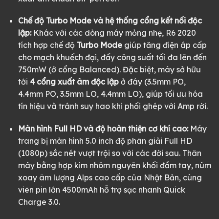
Chế độ Turbo Mode và hệ thống cổng kết nối độc
lập:
Khác với các dòng máy mỏng nhẹ, R6 2020
tích hợp chế độ
Turbo Mode
giúp tăng điện áp cấp
cho mạch khuếch đại, đẩy công suất tối đa lên đến
750mW (ở cổng Balanced). Đặc biệt, máy sở hữu
tới
4 cổng xuất âm độc lập
ở đáy (3.5mm PO,
4.4mm PO, 3.5mm LO, 4.4mm LO), giúp tối ưu hóa
tín hiệu và tránh suy hao khi phối ghép với Amp rời.
Màn hình Full HD và độ hoàn thiện cơ khí cao:
Máy
trang bị màn hình 5.0 inch độ phân giải Full HD
(1080p) sắc nét vượt trội so với các đời sau. Thân
máy bằng hợp kim nhôm nguyên khối đầm tay, núm
xoay âm lượng Alps cao cấp của Nhật Bản, cùng
viên pin lớn 4500mAh hỗ trợ sạc nhanh Quick
Charge 3.0.