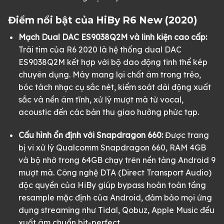
Điểm nổi bật của HiBy R6 New (2020)
Mạch Dual DAC ES9038Q2M và linh kiện cao cấp:
Trái tim của R6 2020 là hệ thống dual DAC
ES9038Q2M kết hợp với bộ dao động tinh thể kép
chuyên dụng. Máy mang lại chất âm trong trẻo,
bóc tách nhạc cụ sắc nét, kiểm soát dải động xuất
sắc và nền âm tĩnh, xử lý mượt mà từ vocal,
acoustic đến các bản thu giao hưởng phức tạp.
Cấu hình ổn định với Snapdragon 660:
Được trang
bị vi xử lý Qualcomm Snapdragon 660, RAM 4GB
và bộ nhớ trong 64GB chạy trên nền tảng Android 9
mượt mà. Công nghệ DTA (Direct Transport Audio)
độc quyền của HiBy giúp bypass hoàn toàn tầng
resample mặc định của Android, đảm bảo mọi ứng
dụng streaming như Tidal, Qobuz, Apple Music đều
xuất âm chuẩn bit-perfect.