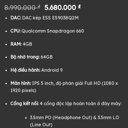
Giá
Giá
8.990.000
₫
5.680.000
₫
gốc
hiện
DAC:
DAC kép ESS ES9038Q2M
là:
tại
8.990.000 ₫.
là:
CPU:
Qualcomm Snapdragon 660
5.680.000 ₫.
RAM:
4GB
Bộ nhớ trong:
64GB
Hệ điều hành:
Android 9
Màn hình:
IPS 5 inch, độ phân giải Full HD (1080 x
1920 pixels)
Cổng kết nối:
4 cổng độc lập hoàn toàn ở đáy máy:
3.5mm PO (Headphone Out) & 3.5mm LO
(Line Out)