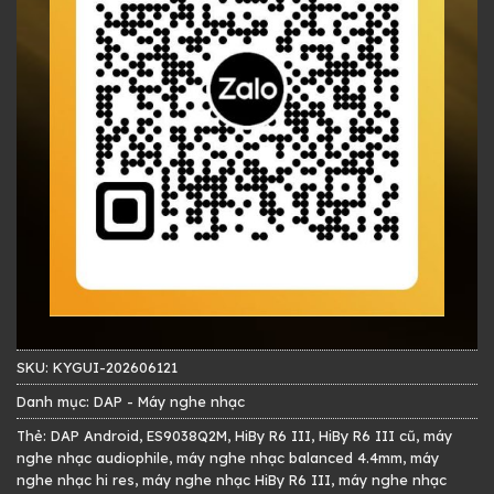
SKU:
KYGUI-202606121
Danh mục:
DAP - Máy nghe nhạc
Thẻ:
DAP Android
,
ES9038Q2M
,
HiBy R6 III
,
HiBy R6 III cũ
,
máy
nghe nhạc audiophile
,
máy nghe nhạc balanced 4.4mm
,
máy
nghe nhạc hi res
,
máy nghe nhạc HiBy R6 III
,
máy nghe nhạc