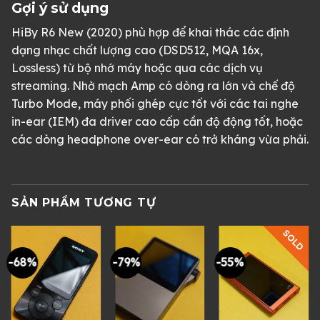
Gợi ý sử dụng
HiBy R6 New (2020) phù hợp để khai thác các định
dạng nhạc chất lượng cao (DSD512, MQA 16x,
Lossless) từ bộ nhớ máy hoặc qua các dịch vụ
streaming. Nhờ mạch Amp có dòng ra lớn và chế độ
Turbo Mode, máy phối ghép cực tốt với các tai nghe
in-ear (IEM) đa driver cao cấp cần độ động tốt, hoặc
các dòng headphone over-ear có trở kháng vừa phải.
SẢN PHẨM TƯƠNG TỰ
SOLD
-68%
-79%
-55%