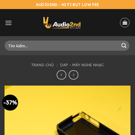
Skip
AUDIO2ND - HI FI BUT LOW FEE
to
content
Tìm
kiếm:
TRANG CHỦ
/
DAP - MÁY NGHE NHẠC
-37%