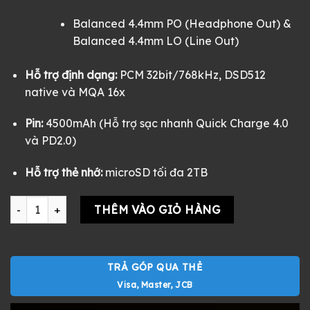
Balanced 4.4mm PO (Headphone Out) &
Balanced 4.4mm LO (Line Out)
Hỗ trợ định dạng:
PCM 32bit/768kHz, DSD512
native và MQA 16x
Pin:
4500mAh (Hỗ trợ sạc nhanh Quick Charge 4.0
và PD2.0)
Hỗ trợ thẻ nhớ:
microSD tối đa 2TB
Máy nghe nhạc HiBy R6 New (2020) nobox đẹp giá rẻ số lượn
THÊM VÀO GIỎ HÀNG
TRẢ GÓP QUA THẺ
Visa, Master, JCB