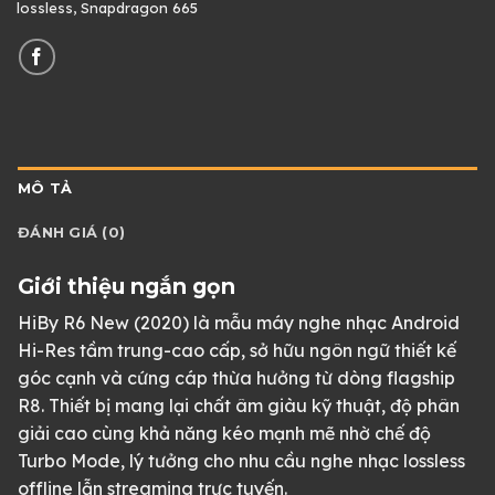
lossless
,
Snapdragon 665
MÔ TẢ
ĐÁNH GIÁ (0)
Giới thiệu ngắn gọn
HiBy R6 New (2020) là mẫu máy nghe nhạc Android
Hi-Res tầm trung-cao cấp, sở hữu ngôn ngữ thiết kế
góc cạnh và cứng cáp thừa hưởng từ dòng flagship
R8. Thiết bị mang lại chất âm giàu kỹ thuật, độ phân
giải cao cùng khả năng kéo mạnh mẽ nhờ chế độ
Turbo Mode, lý tưởng cho nhu cầu nghe nhạc lossless
offline lẫn streaming trực tuyến.