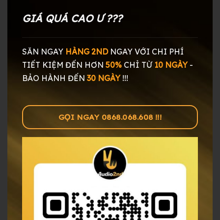
GIÁ QUÁ CAO Ư ???
SĂN NGAY
HÀNG 2ND
NGAY
VỚI CHI PHÍ
TIẾT KIỆM ĐẾN HƠN
50%
CHỈ TỪ
10 NGÀY
-
BẢO HÀNH ĐẾN
30 NGÀY
!!!
GỌI NGAY 0868.068.608 !!!