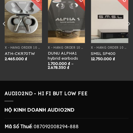
X - HÀNG ORDER 10 NGÀY
X - HÀNG ORDER 10 NGÀY
X - HÀNG ORDER 10 NGÀY
DUNU ALPHA1
ATH-CKR70TW
SMSL SP400
hybrid earbods
2.465.000
₫
12.750.000
₫
1.700.000
₫
–
Khoảng
2.678.350
₫
giá:
từ
1.700.000 ₫
đến
2.678.350 ₫
AUDIO2ND - HI FI BUT LOW FEE
HỘ KINH DOANH AUDIO2ND
Mã Số Thuế
: 087092008294-888