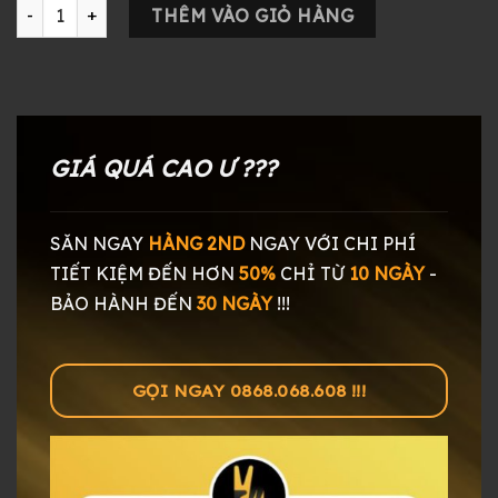
Tai Nghe Astell & Kern AK T1p số lượng
THÊM VÀO GIỎ HÀNG
GIÁ QUÁ CAO Ư ???
SĂN NGAY
HÀNG 2ND
NGAY
VỚI CHI PHÍ
TIẾT KIỆM ĐẾN HƠN
50%
CHỈ TỪ
10 NGÀY
-
BẢO HÀNH ĐẾN
30 NGÀY
!!!
GỌI NGAY 0868.068.608 !!!