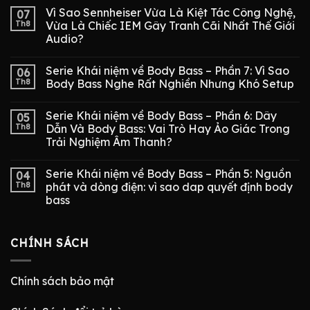
Vì Sao Sennheiser Vừa Là Kiệt Tác Công Nghệ,
07
Th8
Vừa Là Chiếc IEM Gây Tranh Cãi Nhất Thế Giới
Audio?
Serie Khái niệm về Body Bass – Phần 7: Vì Sao
06
Th8
Body Bass Nghe Rất Nghiền Nhưng Khó Setup
Serie Khái niệm về Body Bass – Phần 6: Dây
05
Th8
Dẫn Và Body Bass: Vai Trò Hay Ảo Giác Trong
Trải Nghiệm Âm Thanh?
Serie Khái niệm về Body Bass – Phần 5: Nguồn
04
Th8
phát và dòng điện: vì sao dap quyết định body
bass
CHÍNH SÁCH
Chính sách bảo mật