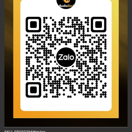
SKU:
SP000296Master