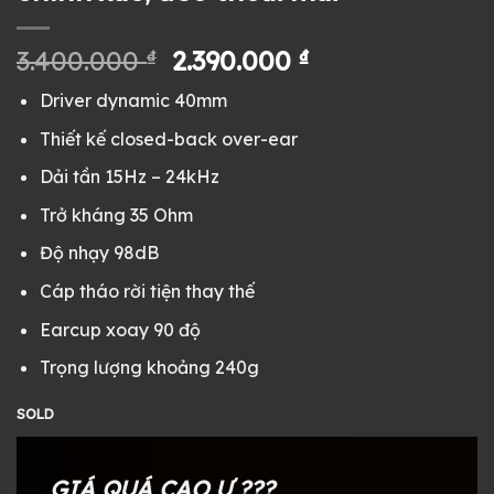
Giá
Giá
3.400.000
₫
2.390.000
₫
gốc
hiện
Driver dynamic 40mm
là:
tại
3.400.000 ₫.
là:
Thiết kế closed-back over-ear
2.390.000 ₫.
Dải tần 15Hz – 24kHz
Trở kháng 35 Ohm
Độ nhạy 98dB
Cáp tháo rời tiện thay thế
Earcup xoay 90 độ
Trọng lượng khoảng 240g
SOLD
GIÁ QUÁ CAO Ư ???