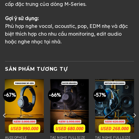
cấp đặc trưng của dòng M-Series.
Gợi ý sử dụng:
Phù hợp nghe vocal, acoustic, pop, EDM nhẹ và đặc
biệt thích hợp cho nhu cầu monitoring, edit audio
hoặc nghe nhạc tại nhà.
SẢN PHẨM TƯƠNG TỰ
-67%
-66%
-57%
AUDIOPHILE
TAI NGHE FULLSIZE
TAI NGHE FULLSIZE