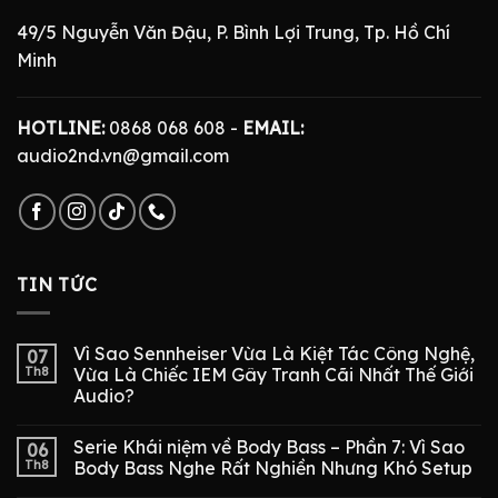
49/5 Nguyễn Văn Đậu, P. Bình Lợi Trung, Tp. Hồ Chí
Minh
HOTLINE:
0868 068 608 -
EMAIL:
audio2nd.vn@gmail.com
TIN TỨC
Vì Sao Sennheiser Vừa Là Kiệt Tác Công Nghệ,
07
Th8
Vừa Là Chiếc IEM Gây Tranh Cãi Nhất Thế Giới
Audio?
Serie Khái niệm về Body Bass – Phần 7: Vì Sao
06
Th8
Body Bass Nghe Rất Nghiền Nhưng Khó Setup