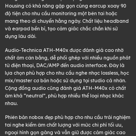
Housing có khả năng gập gọn cùng earcup xoay 90
độ tiện cho nhu cầu monitoring một bên tai hoặc
mang theo di chuyển hằng ngày. Chất liệu headband
và earpad bền bỉ, tạo cảm giác chắc chắn khi sử
dụng lâu dài.
Audio-Technica ATH-M40x được đánh giá cao nhờ
chất âm cân bằng, dễ phối ghép với nhiều nguồn phát
từ điện thoại, DAC/AMP đến audio interface. Đây là
lựa chọn phù hợp cho nhu cầu nghe nhạc lossless, học
mix/master cơ bản hoặc sử dụng tại studio cá nhân.
Cộng đồng audio cũng đánh giá ATH-M40x có chất
âm khá “neutral”, phù hợp nhiều thể loại nhạc khác
nhau.
Phiên bản nobox đẹp phù hợp cho nhu cầu trải nghiệm
tai nghe kiểm âm chất lượng với mức chi phí tối ưu,
ngoại hình gọn gàng và vẫn giữ được cảm giác cao