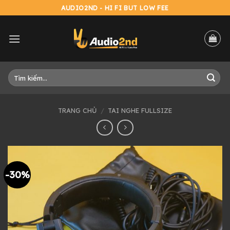
Skip
AUDIO2ND - HI FI BUT LOW FEE
to
content
Tìm
kiếm:
TRANG CHỦ
/
TAI NGHE FULLSIZE
-30%