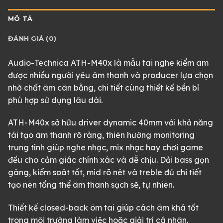
MÔ TẢ
ĐÁNH GIÁ (0)
Audio-Technica ATH-M40x là mẫu tai nghe kiểm âm
được nhiều người yêu âm thanh và producer lựa chọn
nhờ chất âm cân bằng, chi tiết cùng thiết kế bền bỉ
phù hợp sử dụng lâu dài.
ATH-M40x sở hữu driver dynamic 40mm với khả năng
tái tạo âm thanh rõ ràng, thiên hướng monitoring
trung tính giúp nghe nhạc, mix nhạc hay chơi game
đều cho cảm giác chính xác và dễ chịu. Dải bass gọn
gàng, kiểm soát tốt, mid rõ nét và treble đủ chi tiết
tạo nên tổng thể âm thanh sạch sẽ, tự nhiên.
Thiết kế closed-back ôm tai giúp cách âm khá tốt
trong môi trường làm việc hoặc giải trí cá nhân.