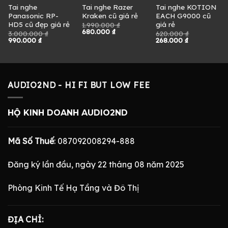
Tai nghe
Tai nghe Razer
Tai nghe KOTION
Panasonic RP-
Kraken cũ giá rẻ
EACH G9000 cũ
HD5 cũ đẹp giá rẻ
giá rẻ
1.990.000
₫
Giá
Giá
680.000
₫
3.000.000
₫
620.000
₫
gốc
hiện
Giá
Giá
Giá
Giá
990.000
₫
268.000
₫
là:
tại
gốc
hiện
gốc
hiện
1.990.000 ₫.
là:
là:
tại
là:
tại
680.000 ₫.
3.000.000 ₫.
là:
620.000 ₫.
là:
.
990.000 ₫.
268.000 ₫.
AUDIO2ND - HI FI BUT LOW FEE
HỘ KINH DOANH AUDIO2ND
Mã Số Thuế
: 087092008294-888
Đăng ký lần đầu, ngày 22 tháng 08 năm 2025
Phòng Kinh Tế Hạ Tầng và Đô Thị
ĐỊA CHỈ: