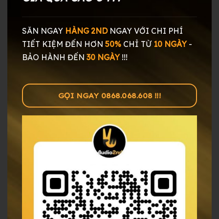
SĂN NGAY
HÀNG 2ND
NGAY
VỚI CHI PHÍ
TIẾT KIỆM ĐẾN HƠN
50%
CHỈ TỪ
10 NGÀY
-
BẢO HÀNH ĐẾN
30 NGÀY
!!!
GỌI NGAY 0868.068.608 !!!